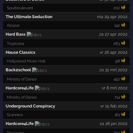
Spuiboulevard
202
The Ultimate Seduction
ma 29 apr 2002
Alcazar
142
Hard Bass
za 27 apr 2002
Tropicana
283
House Classics
vr 26 apr 2002
Hollywood Music Hall
98
Back2school
zo 31 mrt 2002
Ministry of Dance
452
Hardcore4Life
vr 8 mrt 2002
Ministry of Dance
714
Underground Conspiracy
vr 15 feb 2002
Scanners
161
Hardcore4Life
za 26 jan 2002
Tropicana
792