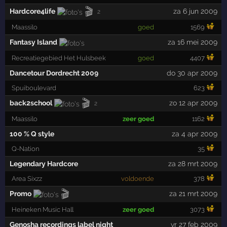
🎬
Hardcore4life
za 6 jun 2009
2
Maassilo
goed
1569
Fantasy Island
za 16 mei 2009
Recreatiegebied Het Hulsbeek
goed
4407
Dancetour Dordrecht 2009
do 30 apr 2009
Spuiboulevard
623
🎬
back2school
zo 12 apr 2009
2
Maassilo
zeer goed
1162
100 % Q style
za 4 apr 2009
Q-Nation
35
Legendary Hardcore
za 28 mrt 2009
Area Sixzz
voldoende
378
🎬
Promo
za 21 mrt 2009
Heineken Music Hall
zeer goed
3073
Genosha recordings label night
vr 27 feb 2009