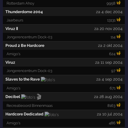
Rotterdam Ahoy
9958
Thunderdome 2004
za 4 dec 2004
Jaarbeurs
13131
Viruz Ⅱ
za 20 nov 2004
Jongerencentrum Dock-03
114
Proud 2 Be Hardcore
za 2 okt 2004
Amigo's
624
Viruz
za 11 sep 2004
Jongerencentrum Dock-03
97
Slaves to the Rave
za 4 sep 2004
Amigo's
671
🎬
Decibel
za 28 aug 2004
Recreatieoord Binnenmaas
8163
Hardcore Dedicated
za 10 jul 2004
Amigo's
486