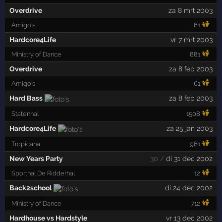
Overdrive
za 8 mrt 2003
Amigo's
61
Hardcore4Life
vr 7 mrt 2003
Ministry of Dance
881
Overdrive
za 8 feb 2003
Amigo's
61
Hard Bass
za 8 feb 2003
Statenhal
1508
Hardcore4Life
za 25 jan 2003
Tropicana
961
New Years Party
30 /
di 31 dec 2002
Sporthal De Ridderhal
12
Back2school
di 24 dec 2002
Ministry of Dance
712
Hardhouse vs Hardstyle
vr 13 dec 2002