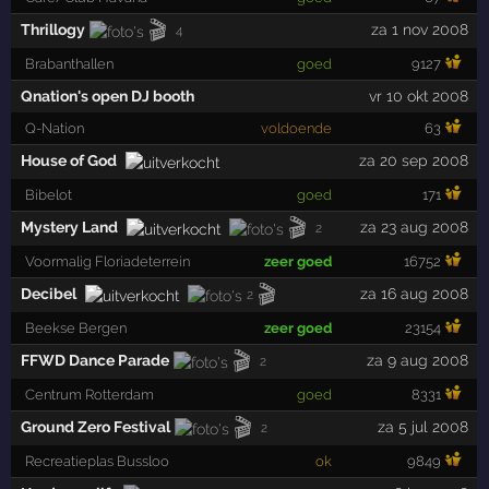
🎬
Thrillogy
za 1 nov 2008
4
Brabanthallen
goed
9127
Qnation's open DJ booth
vr 10 okt 2008
Q-Nation
voldoende
63
House of God
za 20 sep 2008
Bibelot
goed
171
🎬
Mystery Land
za 23 aug 2008
2
Voormalig Floriadeterrein
zeer goed
16752
🎬
Decibel
za 16 aug 2008
2
Beekse Bergen
zeer goed
23154
🎬
FFWD Dance Parade
za 9 aug 2008
2
Centrum Rotterdam
goed
8331
🎬
Ground Zero Festival
za 5 jul 2008
2
Recreatieplas Bussloo
ok
9849