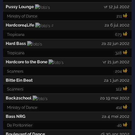
Pussy Lounge
vr 12 jul 2002
Ministry of Dance
211
Hardcore4Life
za 6 jul 2002
2
Tropicana
673
Hard Bass
za 22 jun 2002
Tropicana
328
Hardcore to the Bone
vr 21 jun 2002
Scanners
204
Bitte Ein Beat
za 1 jun 2002
Scanners
122
Back2school
zo 19 mei 2002
Ministry of Dance
414
Bass NRG
za 4 mei 2002
De Pontonnier
40
Boulevard of Dance
di 30 apr 2002