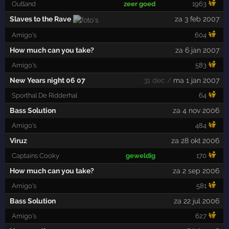
Outland
zeer goed
1963
Slaves to the Rave
za 3 feb 2007
Amigo's
604
How much can you take?
za 6 jan 2007
Amigo's
583
New Years night 06 07
31 dec /
ma 1 jan 2007
Sporthal De Ridderhal
64
Bass Solution
za 4 nov 2006
Amigo's
484
Viruz
za 28 okt 2006
Captains Cooky
geweldig
170
How much can you take?
za 2 sep 2006
Amigo's
581
Bass Solution
za 22 jul 2006
Amigo's
627