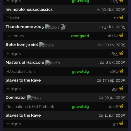
Amigo's
geweldig
1175
Invincible houseclassics
vr 30 dec 2005
Bibelot
111
🎬
Thunderdome 2005
za 3 dec 2005
Jaarbeurs
zeer goed
16480
Beter kom je niet
za 12 nov 2005
Amigo's
1655
Masters of Hardcore
za 8 okt 2005
Westfalenhallen
geweldig
4654
Slaves to the Rave
za 17 sep 2005
Amigo's
952
Dominator
za 30 jul 2005
Recreatiepark Het Rutbeek
geweldig
10126
Slaves to the Rave
za 11 jun 2005
Amigo's
911