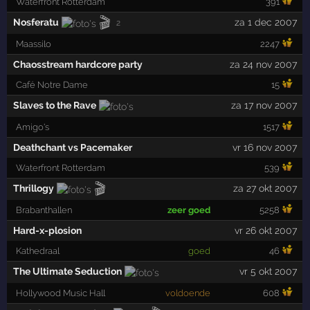
Waterfront Rotterdam
391
🎬
Nosferatu
za 1 dec 2007
2
Maassilo
2247
Chaosstream hardcore party
za 24 nov 2007
Café Notre Dame
15
Slaves to the Rave
za 17 nov 2007
Amigo's
1517
Deathchant vs Pacemaker
vr 16 nov 2007
Waterfront Rotterdam
539
🎬
Thrillogy
za 27 okt 2007
Brabanthallen
zeer goed
5258
Hard-x-plosion
vr 26 okt 2007
Kathedraal
goed
46
The Ultimate Seduction
vr 5 okt 2007
Hollywood Music Hall
voldoende
608