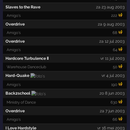
Slaves to the Rave
za 23 aug 2003
Amigo's
222
Overdrive
za 9 aug 2003
Amigo's
68
Overdrive
za 12 jul 2003
Amigo's
64
Hardcore Turbulence Ⅱ
vr 11 jul 2003
Warehouse Danceclub
50
Hard-Quake
vr 4 jul 2003
Amigo's
190
Back2school
zo 8 jun 2003
Ministry of Dance
630
Overdrive
za 7 jun 2003
Amigo's
66
I Love Hardstyle
vr 16 mei 2003