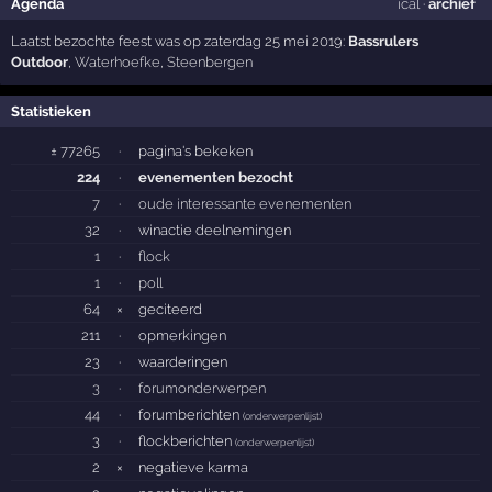
Agenda
ical
·
archief
Laatst bezochte feest was op zaterdag 25 mei 2019:
Bassrulers
Outdoor
,
Waterhoefke
,
Steenbergen
Statistieken
± 77265
·
pagina's bekeken
224
·
evenementen bezocht
7
·
oude interessante evenementen
32
·
winactie deelnemingen
1
·
flock
1
·
poll
64
×
geciteerd
211
·
opmerkingen
23
·
waarderingen
3
·
forumonderwerpen
44
·
forumberichten
(
onderwerpenlijst
)
3
·
flockberichten
(
onderwerpenlijst
)
2
×
negatieve karma