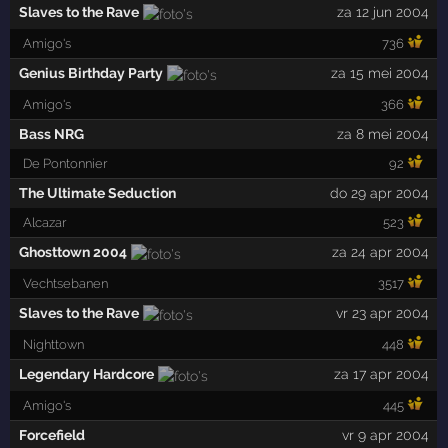
Slaves to the Rave
za 12 jun 2004
Amigo's
736
Genius Birthday Party
za 15 mei 2004
Amigo's
366
Bass NRG
za 8 mei 2004
De Pontonnier
92
The Ultimate Seduction
do 29 apr 2004
Alcazar
523
Ghosttown 2004
za 24 apr 2004
Vechtsebanen
3517
Slaves to the Rave
vr 23 apr 2004
Nighttown
448
Legendary Hardcore
za 17 apr 2004
Amigo's
445
Forcefield
vr 9 apr 2004