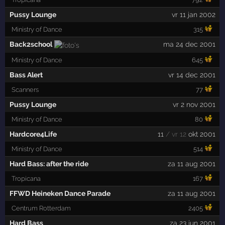
Pussy Lounge
vr 11 jan 2002
Ministry of Dance
315
Back2school
ma 24 dec 2001
Ministry of Dance
645
Bass Alert
vr 14 dec 2001
Scanners
77
Pussy Lounge
vr 2 nov 2001
Ministry of Dance
80
Hardcore4Life
11
/ vr 12
okt 2001
Ministry of Dance
514
Hard Bass: after the ride
za 11 aug 2001
Tropicana
167
FFWD Heineken Dance Parade
za 11 aug 2001
Centrum Rotterdam
2405
Hard Bass
za 23 jun 2001