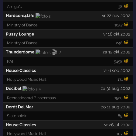
Amigo's
38
Hardcore4Life
vr 22 nov 2002
Ministry of Dance
1057
Pussy Lounge
vr 18 okt 2002
Ministry of Dance
248
🎬
Thunderdome
za 12 okt 2002
3
RAI
5458
House Classics
vr 6 sep 2002
Hollywood Music Hall
131
Decibel
za 31 aug 2002
4
Recreatieoord Binnenmaas
1520
Dordt Del Mar
zo 11 aug 2002
Statenplein
89
House Classics
vr 26 jul 2002
Hollywood Music Hall
107