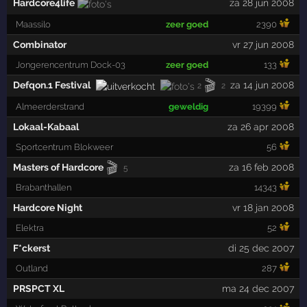
Hardcore4life
za 28 jun 2008
Maassilo
zeer goed
2390
Combinator
vr 27 jun 2008
Jongerencentrum Dock-03
zeer goed
133
🎬
Defqon.1 Festival
za 14 jun 2008
2
2
Almeerderstrand
geweldig
19399
Lokaal-Kabaal
za 26 apr 2008
Sportcentrum Blokweer
56
🎬
Masters of Hardcore
za 16 feb 2008
5
Brabanthallen
14343
Hardcore Night
vr 18 jan 2008
Elektra
52
F*ckerst
di 25 dec 2007
Outland
287
PRSPCT XL
ma 24 dec 2007