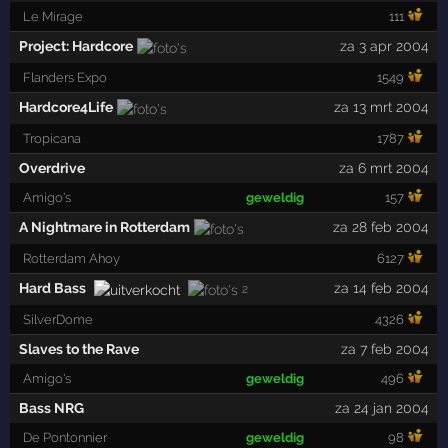
Le Mirage
111
Project: Hardcore
za 3 apr 2004
Flanders Expo
1549
Hardcore4Life
za 13 mrt 2004
Tropicana
1787
Overdrive
za 6 mrt 2004
Amigo's
geweldig
157
A Nightmare in Rotterdam
za 28 feb 2004
Rotterdam Ahoy
6127
Hard Bass
za 14 feb 2004
2
SilverDome
4326
Slaves to the Rave
za 7 feb 2004
Amigo's
geweldig
496
Bass NRG
za 24 jan 2004
De Pontonnier
geweldig
98