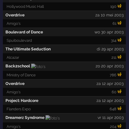
Hollywood Music Hall
190
Overdrive
za 10 mei 2003
Amigo's
61
Boulevard of Dance
wo 30 apr 2003
Spuiboulevard
314
The Ultimate Seduction
di 29 apr 2003
Alcazar
211
Back2school
zo 20 apr 2003
Ministry of Dance
786
Overdrive
za 12 apr 2003
Amigo's
60
Project: Hardcore
za 12 apr 2003
Flanders Expo
648
Dreamerz Syndrome
vr 11 apr 2003
Amigo's
204