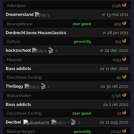
Asterdplas
2296
Dreamersland
vr 13 mei 2011
Beursgebouw
zeer goed
499
Dordrecht loves Houseclassics
vr 28 jan 2011
Dolhuis
geweldig
154
🎬
back2school
vr 24 dec 2010
2
Maassilo
1093
Bass addicts
za 11 dec 2010
Discotheek Exciting
49
🎬
Thrillogy
za 30 okt 2010
2
Brabanthallen
5796
Bass addicts
za 2 okt 2010
Discotheek Exciting
zeer goed
74
🎬
Decibel
za 21 aug 2010
2
9
Beekse Bergen
geweldig
21044