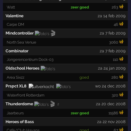
Watt
zeer goed
263
Valentine
za 14 feb 2009
Carpe DM
46
🎬
Mindcontroller
za 7 feb 2009
North Sea Venue
3060
Combinator
za 7 feb 2009
Jongerencentrum Dock-03
110
Oldschool Heroes
za 24 jan 2009
Area Sixzz
goed
280
Prspct XL8
wo 24 dec 2008
Waterfront Rotterdam
320
🎬
Thunderdome
za 20 dec 2008
2
Jaarbeurs
zeer goed
11586
Heroes of Bass
za 22 nov 2008
Café/Club Havana
goed
67