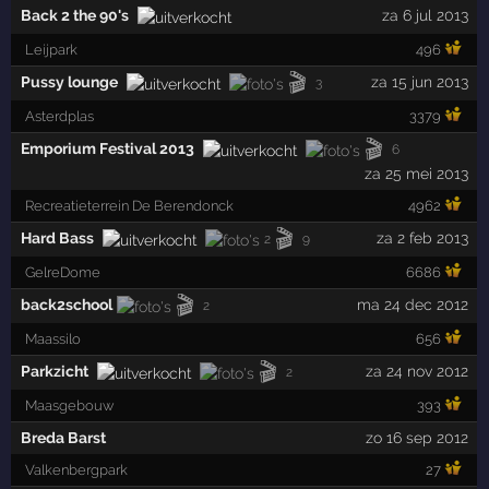
Back 2 the 90's
za 6 jul 2013
Leijpark
496
🎬
Pussy lounge
za 15 jun 2013
3
Asterdplas
3379
🎬
Emporium Festival 2013
6
za 25 mei 2013
Recreatieterrein De Berendonck
4962
🎬
Hard Bass
za 2 feb 2013
2
9
GelreDome
6686
🎬
back2school
ma 24 dec 2012
2
Maassilo
656
🎬
Parkzicht
za 24 nov 2012
2
Maasgebouw
393
Breda Barst
zo 16 sep 2012
Valkenbergpark
27