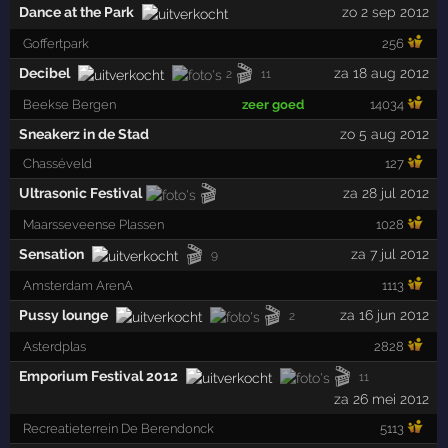
Dance at the Park
zo 2 sep 2012
Goffertpark
256
🎬
Decibel
za 18 aug 2012
2
11
Beekse Bergen
zeer goed
14034
Sneakerz in de Stad
zo 5 aug 2012
Chasséveld
127
🎬
Ultrasonic Festival
za 28 jul 2012
Maarsseveense Plassen
1028
🎬
Sensation
za 7 jul 2012
9
Amsterdam ArenA
1113
🎬
Pussy lounge
za 16 jun 2012
2
Asterdplas
2828
🎬
Emporium Festival 2012
11
za 26 mei 2012
Recreatieterrein De Berendonck
5113