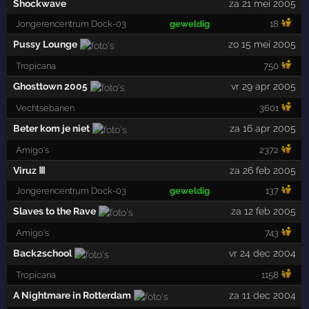
Shockwave
za 21 mei 2005
Jongerencentrum Dock-03
geweldig
18
Pussy Lounge
zo 15 mei 2005
Tropicana
750
Ghosttown 2005
vr 29 apr 2005
Vechtsebanen
3601
Beter kom je niet
za 16 apr 2005
Amigo's
2372
Viruz Ⅲ
za 26 feb 2005
Jongerencentrum Dock-03
geweldig
137
Slaves to the Rave
za 12 feb 2005
Amigo's
743
Back2school
vr 24 dec 2004
Tropicana
1158
A Nightmare in Rotterdam
za 11 dec 2004