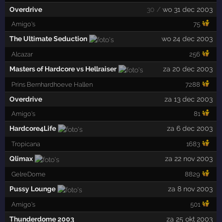
Overdrive
30 /
wo 31 dec 2003
Amigo's
75
The Ultimate Seduction
wo 24 dec 2003
Alcazar
256
Masters of Hardcore vs Hellraiser
za 20 dec 2003
Prins Bernhardhoeve Hallen
7288
Overdrive
za 13 dec 2003
Amigo's
81
Hardcore4Life
za 6 dec 2003
Tropicana
1683
Qlimax
za 22 nov 2003
GelreDome
8829
Pussy Lounge
za 8 nov 2003
Amigo's
501
Thunderdome 2003
za 25 okt 2003