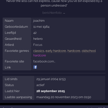
"Never the less can not express, cause now you've bin exposed by a
person undressed"
berichtenfoto →
Naam
joachim
Geboortedatum
11 mei 1984
Leeftijd
42
Geaardheid
hetero
Artiest
Focus
Favoriete genres
classics
,
early hardcore
,
hardcore
,
oldschool
hardcore
Favoriete site
facebook.com…
Link
Lid sinds
29 januari 2004 12:53
Status
actief
Laatst hier
28 september 2025
Laatste aanpassing
maandag 20 november 2023 om 01:50