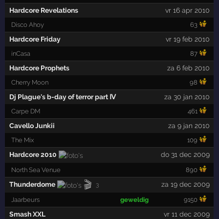
Hardcore Revelations
vr 16 apr 2010
Disco Ahoy
63
Hardcore Friday
vr 19 feb 2010
inCasa
87
Hardcore Prophets
za 6 feb 2010
Cherry Moon
98
Dj Plague's b-day of terror part Ⅳ
za 30 jan 2010
Carpe DM
461
Cavello Junkii
za 9 jan 2010
The Mix
109
Hardcore 2010
do 31 dec 2009
North Sea Venue
890
🎬
Thunderdome
za 19 dec 2009
3
Jaarbeurs
geweldig
9150
Smash XXL
vr 11 dec 2009