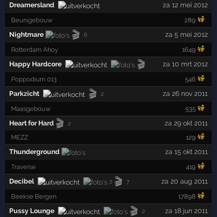
Dreamersland
za 12 mei 2012
Beursgebouw
289
🎬
Nightmare
za 5 mei 2012
6
Rotterdam Ahoy
1649
🎬
Happy Hardcore
za 10 mrt 2012
Poppodium 013
546
🎬
Parkzicht
za 26 nov 2011
2
Maasgebouw
535
🎬
Heart for Hard
za 29 okt 2011
2
MEZZ
129
Thunderground
za 15 okt 2011
Traverse
419
🎬
Decibel
za 20 aug 2011
2
7
Beekse Bergen
17898
🎬
Pussy Lounge
za 18 jun 2011
2