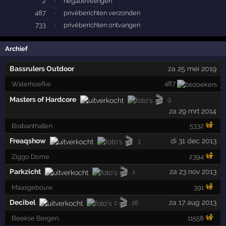
2
·
negatievelingen
487
·
privéberichten verzonden
733
·
privéberichten ontvangen
Archief
Bassrulers Outdoor
za 25 mei 2019
487
Waterhoefke
🎬
Masters of Hardcore
9
za 29 mrt 2014
Brabanthallen
5332
🎬
Freaqshow
di 31 dec 2013
3
Ziggo Dome
2394
🎬
Parkzicht
za 23 nov 2013
2
Maasgebouw
391
🎬
Decibel
za 17 aug 2013
2
28
Beekse Bergen
11558