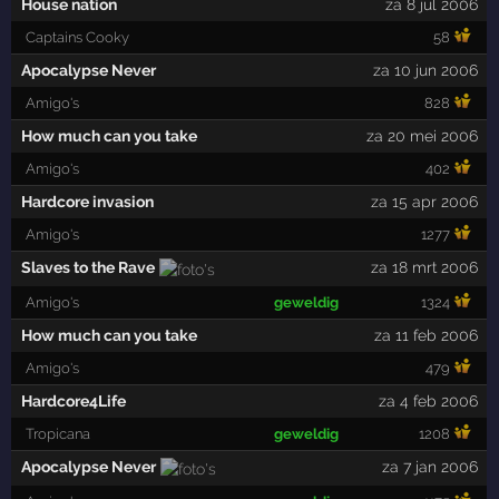
House nation
za 8 jul 2006
Captains Cooky
58
Apocalypse Never
za 10 jun 2006
Amigo's
828
How much can you take
za 20 mei 2006
Amigo's
402
Hardcore invasion
za 15 apr 2006
Amigo's
1277
Slaves to the Rave
za 18 mrt 2006
Amigo's
geweldig
1324
How much can you take
za 11 feb 2006
Amigo's
479
Hardcore4Life
za 4 feb 2006
Tropicana
geweldig
1208
Apocalypse Never
za 7 jan 2006