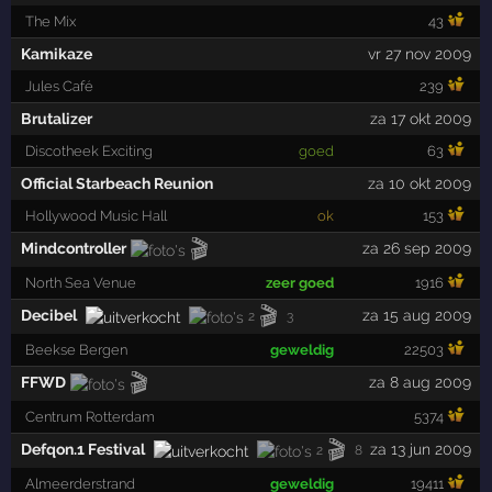
The Mix
43
Kamikaze
vr 27 nov 2009
Jules Café
239
Brutalizer
za 17 okt 2009
Discotheek Exciting
goed
63
Official Starbeach Reunion
za 10 okt 2009
Hollywood Music Hall
ok
153
🎬
Mindcontroller
za 26 sep 2009
North Sea Venue
zeer goed
1916
🎬
Decibel
za 15 aug 2009
2
3
Beekse Bergen
geweldig
22503
🎬
FFWD
za 8 aug 2009
Centrum Rotterdam
5374
🎬
Defqon.1 Festival
za 13 jun 2009
2
8
Almeerderstrand
geweldig
19411