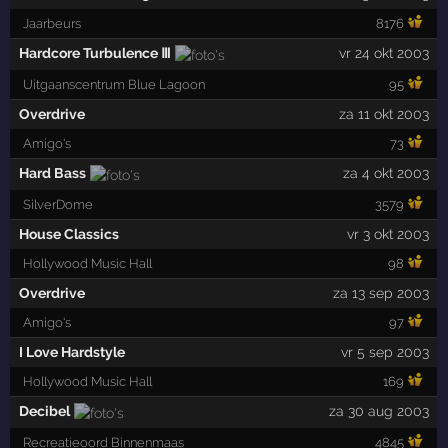
Jaarbeurs
8176
Hardcore Turbulence Ⅲ
vr 24 okt 2003
Uitgaanscentrum Blue Lagoon
95
Overdrive
za 11 okt 2003
Amigo's
73
Hard Bass
za 4 okt 2003
SilverDome
3579
House Classics
vr 3 okt 2003
Hollywood Music Hall
98
Overdrive
za 13 sep 2003
Amigo's
97
I Love Hardstyle
vr 5 sep 2003
Hollywood Music Hall
169
Decibel
za 30 aug 2003
Recreatieoord Binnenmaas
4845