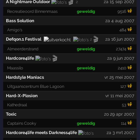
🎬
A Nightmare Outdoor
za 15 sep 2007
2
Recreatieoord Binnenmaas
geweldig
9516
Bass Solution
za 4 aug 2007
Amigo's
484
🎬
Defqon.1 Festival
za 16 jun 2007
2
Almeerderstrand
geweldig
27474
🎬
Hardcore4life
za 9 jun 2007
Maassilo
geweldig
2410
Hardstyle Maniacs
vr 25 mei 2007
Uitgaanscentrum Blue Lagoon
127
Hard-X-Plosion
vr 11 mei 2007
Kathedraal
53
Toxic
zo 29 apr 2007
Captains Cooky
geweldig
114
Hardcore4life meets Darkness4life
za 3 mrt 2007