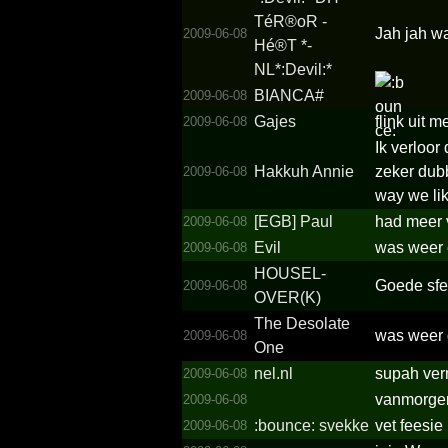
TéR®oR -
Jah jah w
2009-06-08
Hé®T *­
NL*­:Devil:*­
BIANCA#
2009-06-08
Gajes
flink uit 
2009-06-08
Ik verloo
Hakkuh Annie
zeker dub
2009-06-08
way we lik
[EGB] Paul
had meer 
2009-06-08
Evil
was weer e
2009-06-08
HOUSEL­
Goede sfe
2009-06-08
OVER(K­)
The Desolate
was weer 
2009-06-08
One
nel.nl
supah ver
2009-06-08
vanmorgen 
2009-06-08
:bounce: svekke
vet feesie
2009-06-08