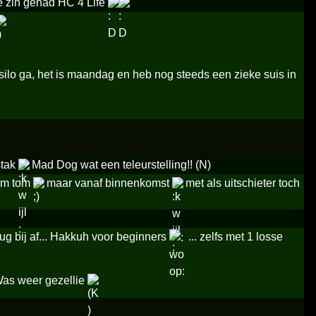
e zin gehad HC 4 Life
silo ga, het is maandag en heb nog steeds een zieke suis in
tak
Mad Dog wat een teleurstelling!! (N)
tom tom
maar vanaf binnenkomst
met als uitschieter toch
ug bij af... Hakkuh voor beginners
... zelfs met 1 losse
as weer gezellie