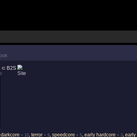
⊂
B2S
,
darkcore
,
terror
,
speedcore
,
early hardcore
,
early
× 10
× 9
× 5
× 3