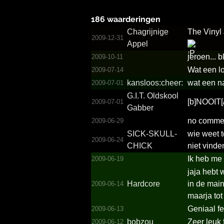
186 waarderingen
Chagrijnige
The Vinyl
2009-12-31
Appel
jeroen... b
2009-10-11
Wat een l
2009-07-14
kanslo­os:che­er:
wat een n
2009-07-01
G.­I.­T.­ Oldskool
[b]NOOIT[/
2009-07-01
Gabber
no comme
2009-06-29
SICK-SKULL-
wie weet t
2009-06-24
CHICK
niet vinde
Ik heb me
2009-06-19
jaja hebt 
Hardcore
in de main
2009-06-14
maarja to
Geniaal f
2009-06-13
bobzou
Zeer leuk
2009-06-12