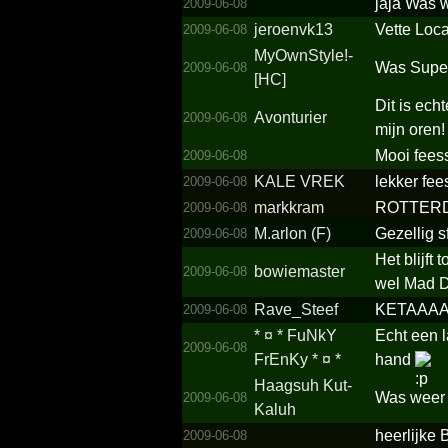
jaja Was 
2009-06-08
jeroenvk13
Vette Loca
2009-06-08
MyOwnStyle!­
Was Super
2009-06-08
[HC]
Dit is ech
Avonturier
2009-06-08
mijn oren!
Mooi fees
2009-06-08
KALE VREK
lekker fee
2009-06-08
markkram
ROTTERDAM H
2009-06-08
M.arlon (F)
Gezellig s
2009-06-08
Het blijft
bowiemaster
2009-06-08
wel Mad D
Rave_Steef
KETAAAAA
2009-06-08
*­ ¤ *­ FuNkY
Echt een 
2009-06-08
FrEnKy *­ ¤ *­
hand
Haagsuh Kut-
Was weer
2009-06-08
Kaluh
heerlijke
2009-06-08