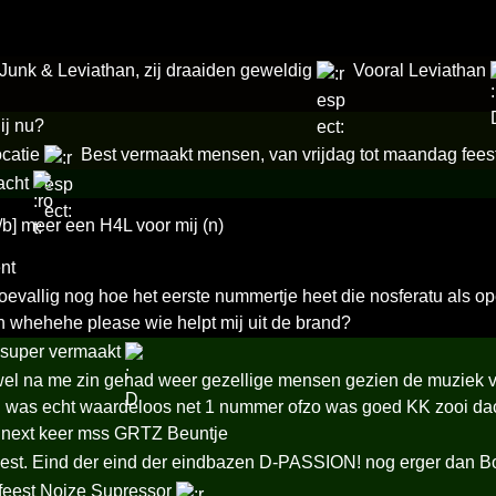
 Junk & Leviathan, zij draaiden geweldig
Vooral Leviathan
lij nu?
ocatie
Best vermaakt mensen, van vrijdag tot maandag fee
acht
b] meer een H4L voor mij (n)
nt
oevallig nog hoe het eerste nummertje heet die nosferatu als 
n whehehe please wie helpt mij uit de brand?
 super vermaakt
wel na me zin gehad weer gezellige mensen gezien de muziek vond
 was echt waardeloos net 1 nummer ofzo was goed KK zooi dacht
t next keer mss GRTZ Beuntje
eest. Eind der eind der eindbazen D-PASSION! nog erger dan Bo
 feest Noize Supressor