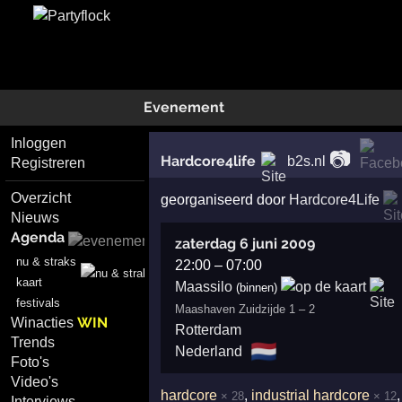
Evenement
Inloggen
📷
Hardcore4life
b2s.nl
Registreren
Overzicht
georganiseerd door
Hardcore4Life
Nieuws
Agenda
zaterdag 6 juni 2009
nu & straks
22:00
–
07:00
kaart
Maassilo
(binnen)
festivals
Maashaven Zuidzijde 1 – 2
WIN
Winacties
Rotterdam
Trends
🇳🇱
Nederland
Foto's
Video's
hardcore
,
industrial hardcore
× 28
× 12
Interviews