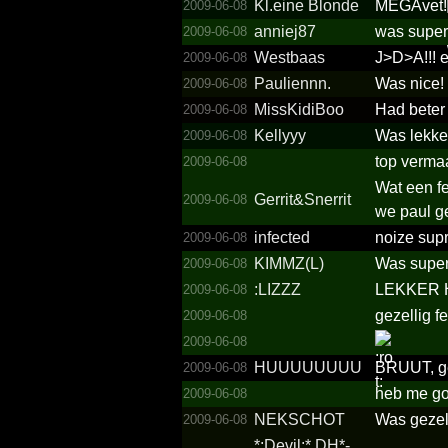
Kl.­eine Blonde
MEGAvet!
2009-06-08
anniej87
was superd
2009-06-08
Westbaas
J>D>A!!!
2009-06-08
Pauliennn.
Was nice!
2009-06-08
MissKidiBoo
Had beter 
2009-06-08
Kellyyy
Was lekker
2009-06-08
top verma
2009-06-08
Wat een f
Gerrit&­Snerrit
2009-06-08
we paul g
infected
noize supr
2009-06-08
KIMMZ(L)
Was supe
2009-06-08
:LIZZZ
LEKKER H
2009-06-08
gezellig f
2009-06-08
2009-06-08
HUUUUUUUU
BRUUT, gek
2009-06-08
heb me goe
2009-06-08
NEKSCHOT
Was gezel
2009-06-08
*­:Devil:*­ DH*­