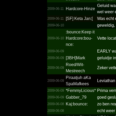
Geluid was
Hardcore-Hinze
2009-06-11
wel weer 
[SF] Keta Jan:[
Was echt e
2009-06-11
geweldig,
2009-06-10
:bounc­e:Keep it
Hardco­re:bou­
Vette loca
2009-06-10
nce:
EARLY wa
2009-06-09
[3BH]Mark
geluidje in
2009-06-09
Roed/­Wit-
Zeker vett
2009-06-09
Mestreech
Piraatjuh aKa
Leviathan
2009-06-09
SpaMafkees
*­FemmyL­icious­*­
Prima verm
2009-06-09
Gabber_79
goed gesl
2009-06-09
Kaj:bounce:
zo ben no
2009-06-08
echt weer
2009-06-08