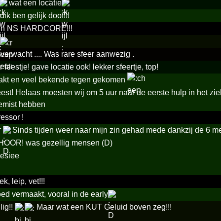
wat een locatie
ik ben gelijk doof!!!
 en NS HARDCORE!!!
verwacht .... Was rare sfeer aanwezig .
 feestje! gave locatie ook! lekker sfeertje, top!
akt en veel bekende tegen gekomen
eest! Helaas moesten wij om 5 uur naar de eerste hulp in het 
emist hebben
essor !
r
Sinds tijden weer naar mijn zin gehad mede dankzij de 6
OOR! was gezellig mensen (D)
eesiee
, leip, vet!!!
d vermaakt, vooral in de early
lig!!
Maar wat een KUT Geluid boven zeg!!!