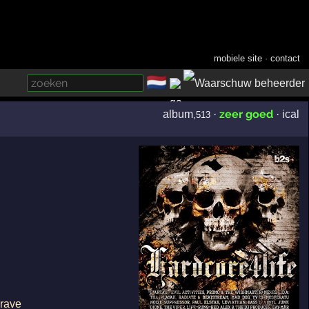
mobiele site
·
contact
🇳🇱
­
zeer goed
album
·
·
ical
,513
 rave