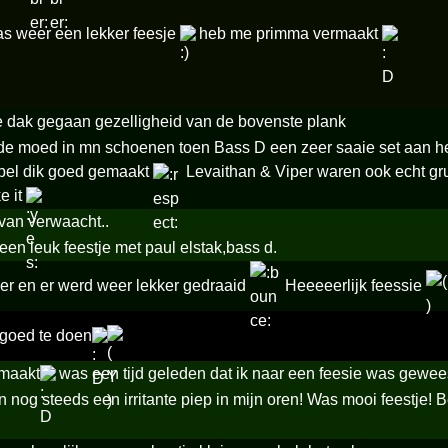
as weer een lekker feesje
heb me primma vermaakt
me dak gegaan gezelligheid van de bovenste plank
r de moed in mn schoenen toen Bass D een zeer saaie set aan he
bel dik goed gemaakt
Levaithan & Viper waren ook echt gru
e it
van verwaacht..
en leuk feestje met paul elstak,bass d.
er en er werd weer lekker gedraaid
Heeeeerlijk feessie
goed te doen
maakt
was een tijd geleden dat ik naar een feesie was gewe
nog steeds een irritante piep in mijn oren! Was mooi feestje! Be