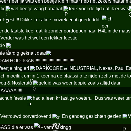
weer heerlijk was een beetje klein maar heb het zekers naaar m
tie
wel beetje vaag hahahah
leuk voor de tijd dat ik er was
 Feest!!!! Dikke Locatiee muziek echt goeddddd!
ter de laatste keer dat ik zonder oordoppen naar H4L in de maas
 Verder was het wel een lekker feestje.
sie
sie aardig geknalt daar
OOLIGAN!!!!!!!!!!!!!!!!!!!!!!!!!!!!!!!!!!
feertje hing er!
DARKCORE & INDUSTRIAL, Nexes, Paul Es
 toch moeilijk om in 1 keer na de blaassilo te rijden zelfs met de 
og & Nosferatu
geluid was weer toppie zoals altijd daar
AAAA !!!!
lachuh feesie
had alleen k* lastige voeten... Dus was weer ter
 Vertrouwd oorverdovend
En genoeg gezichten gezien
W
 BASS die er was
vermaakingg