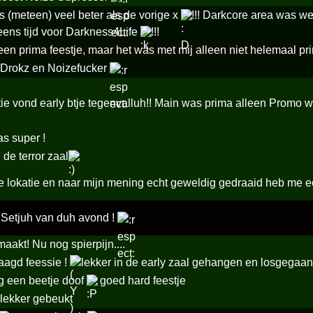
 (meteen) veel beter als de vorige x
!!! Darkcore area was we
eens tijd voor Darkness4Life
!!!
en prima feestje, maar het was met mij alleen niet helemaal p
 Drokz en Noizefucker
tie vond early btje tegenvalluh!! Main was prima alleen Promo 
s super !
 de terror zaal
e lokatie en naar mijn mening echt geweldig gedraaid heb me e
 Setjuh van duh avond !
aakt! Nu nog spierpijn....
aagd feessie !
lekker in de early zaal gehangen en losgegaan
g een beetje doof
goed hard feestje
 lekker gebeukt