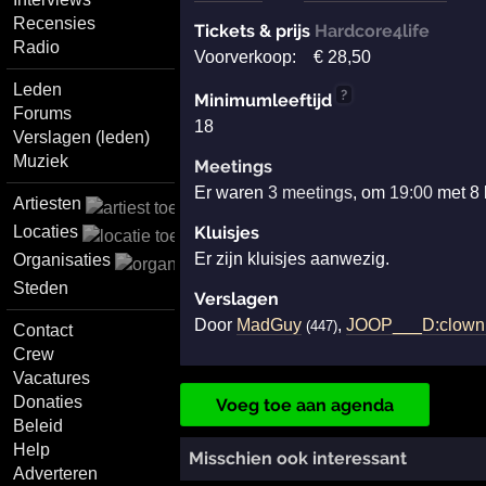
Recensies
Tickets & prijs
Hardcore4life
Radio
Voorverkoop:
€
28
,50
Leden
?
Minimumleeftijd
Forums
18
Verslagen (leden)
Muziek
Meetings
Er waren
3 meetings
, om
19:00
met 8 
Artiesten
Locaties
Kluisjes
Er zijn kluisjes aanwezig.
Organisaties
Steden
Verslagen
Door
MadGuy
,
JOOP___D:clown::c
(447)
Contact
Crew
Vacatures
Donaties
Voeg toe aan agenda
Beleid
Help
Misschien ook interessant
Adverteren