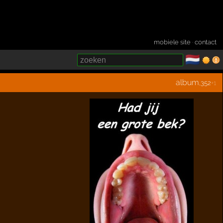
mobiele site
·
contact
🇳🇱
­
album
,352
+1