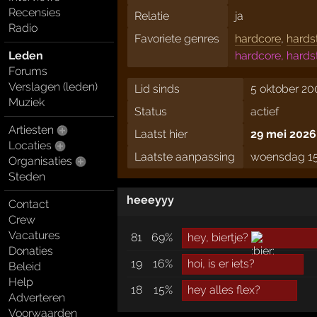
Recensies
Relatie
ja
Radio
Favoriete genres
hardcore
,
hards
Leden
hardcore, hards
Forums
Verslagen (leden)
Lid sinds
5 oktober 20
Muziek
Status
actief
Artiesten
Laatst hier
29 mei 2026
Locaties
Laatste aanpassing
woensdag 15
Organisaties
Steden
heeeyyy
Contact
Crew
Vacatures
81
69%
hey, biertje?
Donaties
19
16%
hoi, is er iets?
Beleid
Help
18
15%
hey alles flex?
Adverteren
Voorwaarden