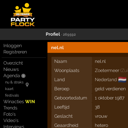
Profiel
· 269592
Inloggen
nel.nl
Registreren
Naam
nel.nl
Overzicht
Nieuws
Woonplaats
Zoetermeer
(
Zu
Agenda
🇳🇱
Land
Nederland
nu & straks
Beroep
geld verdienen
kaart
festivals
Geboortedatum
1 oktober 1987
Winacties
WIN
Leeftijd
38
Trends
Foto's
Geslacht
vrouw
Video's
Geaardheid
hetero
Interviews