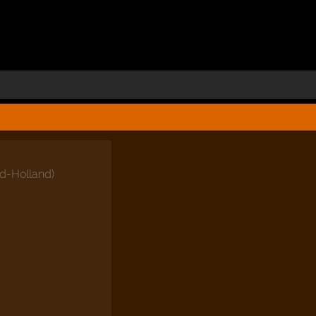
id-Holland
)