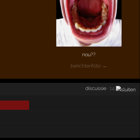
nou??
berichtenfoto →
discussie
· 14