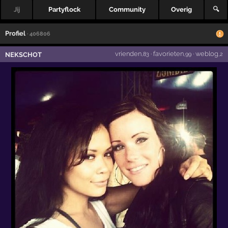
Jij
Partyflock
Community
Overig
🔍
Profiel
· 406806
vrienden
·
favorieten
·
weblog
NEKSCHOT
,83
,99
,2