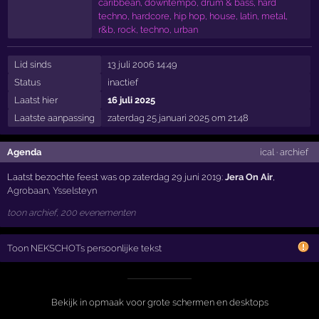
caribbean, downtempo, drum & bass, hard
techno, hardcore, hip hop, house, latin, metal,
r&b, rock, techno, urban
Lid sinds
13 juli 2006 14:49
Status
inactief
Laatst hier
16 juli 2025
Laatste aanpassing
zaterdag 25 januari 2025 om 21:48
Agenda
ical
·
archief
Laatst bezochte feest was op zaterdag 29 juni 2019:
Jera On Air
,
Agrobaan
,
Ysselsteyn
toon archief, 200 evenementen
Toon NEKSCHOTs persoonlijke tekst
Bekijk in opmaak voor grote schermen en desktops