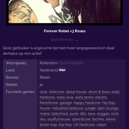
Forever Rebel <3 Roses
berichtenfoto →
Deze gebruiker is al geruime tijd niet meer langsgeweest en staat
derhalve op non-actief.
Woonplaats
Rotterdam
(
Zuid-Holland
)
🇳🇱
Land
Nederland
Beroep
Rebel
Relatie
ja
Favoriete genres
club
,
darkcore
,
deep house
,
drum & bass
,
early
hardcore
,
early rave
,
early terror
,
electro
,
frenchcore
,
garage
,
happy hardcore
,
hip hop
,
house
,
industrial hardcore
,
jungle
,
latin
,
lounge
,
metal
,
oldschool
,
punk
,
r&b
,
rave
,
reggae
,
rock
,
ska
,
soulful house
,
speedcore
,
techno
,
tekno
,
terror
,
trap
,
trip hop
,
UK hardcore
,
urban