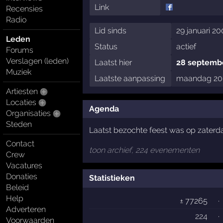
Link
Recensies
Radio
Lid sinds
29 januari 20
Leden
Status
actief
Forums
Verslagen (leden)
Laatst hier
28 septemb
Muziek
Laatste aanpassing
maandag 20 
Artiesten
Locaties
Agenda
Organisaties
Steden
Laatst bezochte feest was op zaterd
Contact
toon archief, 224 evenementen
Crew
Vacatures
Donaties
Statistieken
Beleid
Help
± 77265
·
Adverteren
224
·
Voorwaarden