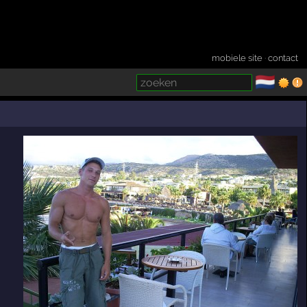
mobiele site
·
contact
🇳🇱
­