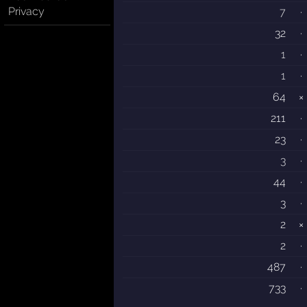
Privacy
7
·
32
·
1
·
1
·
64
×
211
·
23
·
3
·
44
·
3
·
2
×
2
·
487
·
733
·