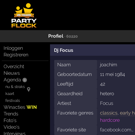
Profiel
· 60220
Inloggen
Dj Focus
Registreren
Naam
joachim
Overzicht
Nieuws
Geboortedatum
11 mei 1984
Agenda
Leeftijd
42
nu & straks
Geaardheid
hetero
kaart
festivals
Artiest
Focus
Winacties
WIN
Favoriete genres
classics
,
early 
Trends
hardcore
Foto's
Video's
Favoriete site
facebook.com…
Interviews