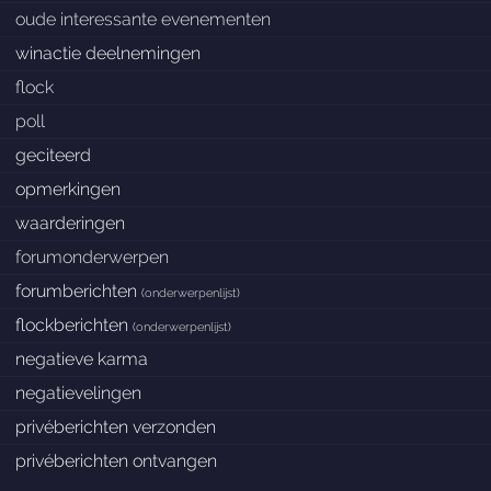
oude interessante evenementen
winactie deelnemingen
flock
poll
geciteerd
opmerkingen
waarderingen
forumonderwerpen
forumberichten
(
onderwerpenlijst
)
flockberichten
(
onderwerpenlijst
)
negatieve karma
negatievelingen
privéberichten verzonden
privéberichten ontvangen