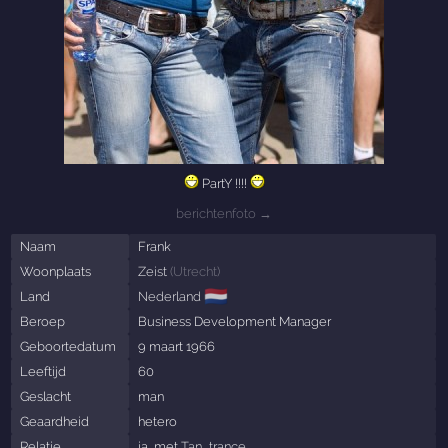
PartY !!!!
berichtenfoto →
Naam
Frank
Woonplaats
Zeist
(
Utrecht
)
🇳🇱
Land
Nederland
Beroep
Business Development Manager
Geboortedatum
9 maart 1966
Leeftijd
60
Geslacht
man
Geaardheid
hetero
Relatie
ja, met
Tan_trance