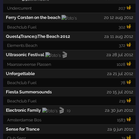
Undercurrent
207
Ferry Corsten on the beach
zo 12 aug 2012
Beachclub Fuel
302
Quest4Trance@The Beach 2012
za 11 aug 2012
Elements Beach
372
🎬
Ultrasonic Festival
za 28 jul 2012
Maarsseveense Plassen
1028
Unforgettable
za 21 jul 2012
Beachclub Fuel
78
Fiesta Summersounds
zo 15 jul 2012
Beachclub Fuel
219
🎬
Electronic Family
za 30 jun 2012
19
Amsterdamse Bos
1583
Sense for Trance
za 9 jun 2012
Club Senz
74