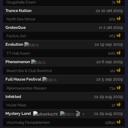
Grugahalle Essen
74
Trance Nation
za 10 okt 2009
North Sea Venue
505
GrotesQue
vr 2 okt 2009
Factory 010
263
Evolution
za 19 sep 2009
TT-Hall Assen
1061
Phenomenon
zo 6 sep 2009
Beach Bar & Club Barefoot
122
Full House Festival
za 5 sep 2009
Rijkerswoerdse Plassen
734
Infekted
za 29 aug 2009
Huize Maas
32
🎬
Mystery Land
za 29 aug 2009
4
Voormalig Floriadeterrein
13890