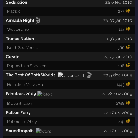
Seduxxion
za 6 feb 2010
Matrixx
273
🎬
Armada Night
za 30 jan 2010
WesterUnie
144
Trance Nation
za 30 jan 2010
North Sea Venue
366
Create
za 23 jan 2010
Poppodium Speakers
108
🎬
The Best Of Both Worlds
za 5 dec 2009
Heineken Music Hall
1445
Fabulous 2009
za 28 nov 2009
Brabanthallen
2748
Full on Ferry
za 17 okt 2009
Rotterdam Ahoy
841
Soundtropolis
za 17 okt 2009