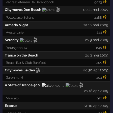
Recreatieterrein De Berendonck
9023
🎬
Citymoves Den Bosch
do 21 mei 2009
Pettelaarse Schans
2488
Armada Night
za 16 mei 2009
WesterUnie
244
🎬
Serenity
za 9 mei 2009
Beursgebouw
646
Trance on the Beach
zo 3 mei 2009
Beach Bar & Club Barefoot
205
🎬
Citymoves Leiden
do 30 apr 2009
2
Garenmarkt
404
🎬
A State of Trance 400
za 18 apr 2009
Maassilo
912
Expose
vr 10 apr 2009