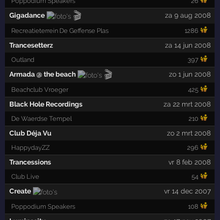
Poppodium Speakers
26
🎬
Gigadance
za 9 aug 2008
Recreatieterrein De Geffense Plas
1286
Trancesetterz
za 14 jun 2008
Outland
397
🎬
Armada @ the beach
zo 1 jun 2008
Beachclub Vroeger
425
Black Hole Recordings
za 22 mrt 2008
De Waerdse Tempel
210
Club Déja Vu
zo 2 mrt 2008
HappydayZZ
296
Trancessions
vr 8 feb 2008
Club Live
54
Create
vr 14 dec 2007
Poppodium Speakers
108