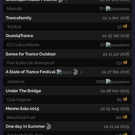
721
Maassilo
Trancefamily
za 3 dec 2016
Wijnfort
57
Quest4Trance
za 15 okt 2016
97
ECI Cultuurfabriek
Sense for Trance Outdoor
za 11 jun 2016
Park Buiten de Waterpoort
231
🎬
A State of Trance Festival
za 27 feb 2016
2
3299
Jaarbeurs
Under The Bridge
za 28 nov 2015
Club Organza
85
Menno Solo 2015
za 15 aug 2015
Beachclub Fuel
162
🎬
One day in Summer
za 11 jul 2015