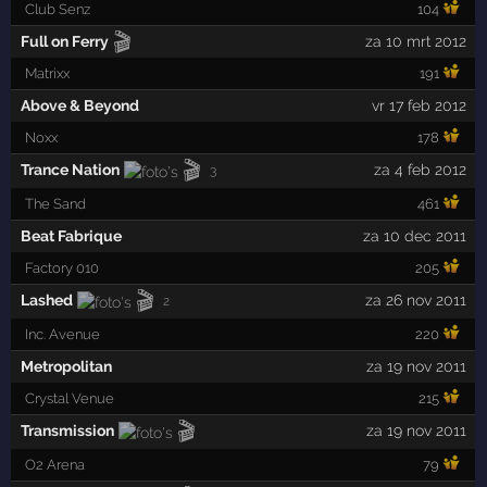
Club Senz
104
🎬
Full on Ferry
za 10 mrt 2012
Matrixx
191
Above & Beyond
vr 17 feb 2012
Noxx
178
🎬
Trance Nation
za 4 feb 2012
3
The Sand
461
Beat Fabrique
za 10 dec 2011
Factory 010
205
🎬
Lashed
za 26 nov 2011
2
Inc. Avenue
220
Metropolitan
za 19 nov 2011
Crystal Venue
215
🎬
Transmission
za 19 nov 2011
O2 Arena
79