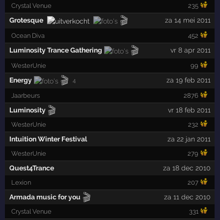
Crystal Venue
235
🎬
Grotesque
za 14 mei 2011
Ocean Diva
452
🎬
Luminosity Trance Gathering
vr 8 apr 2011
WesterUnie
99
🎬
Energy
za 19 feb 2011
4
Jaarbeurs
2876
🎬
Luminosity
vr 18 feb 2011
WesterUnie
232
Intuition Winter Festival
za 22 jan 2011
WesterUnie
279
Quest4Trance
za 18 dec 2010
Lexion
207
🎬
Armada music for you
za 11 dec 2010
Crystal Venue
331