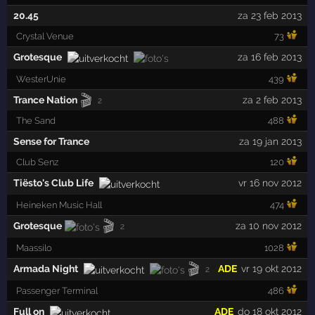
20.45
za 23 feb 2013
Crystal Venue
73
Grotesque
za 16 feb 2013
WesterUnie
439
🎬
Trance Nation
za 2 feb 2013
2
The Sand
488
Sense for Trance
za 19 jan 2013
Club Senz
120
Tiësto's Club Life
vr 16 nov 2012
Heineken Music Hall
474
🎬
Grotesque
za 10 nov 2012
2
Maassilo
1028
🎬
Armada Night
ADE
vr 19 okt 2012
2
Passenger Terminal
486
Full on
ADE
do 18 okt 2012