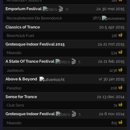
Amsterdam Studio's
148
🎬
Emporium Festival
za 30 mei 2015
11
3873
Recreatieterrein De Berendonck
Classics of Trance
zo 5 apr 2015
Beachclub Fuel
316
Grotesque Indoor Festival 2015
za 21 mrt 2015
Maassilo
534
🎬
A State Of Trance Festival
za 21 feb 2015
5
Jaarbeurs
1238
Above & Beyond
vr 30 jan 2015
Paradiso
206
Sense for Trance
za 13 dec 2014
Club Senz
74
🎬
Grotesque Indoor Festival
za 8 nov 2014
5
Maassilo
815