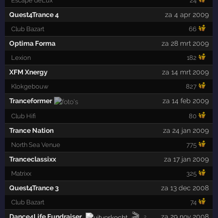
Escape deLux
24
Quest4Trance 4
za 4 apr 2009
Club Bazart
66
Optima Forma
za 28 mrt 2009
Lexion
182
XFM Xnergy
za 14 mrt 2009
Klokgebouw
827
Tranceformer
za 14 feb 2009
Club Hifi
80
Trance Nation
za 24 jan 2009
North Sea Venue
775
Tranceclassixx
za 17 jan 2009
Matrixx
325
Quest4Trance 3
za 13 dec 2008
Club Bazart
74
🎬
Dance4Life Fundraiser
za 29 nov 2008
2