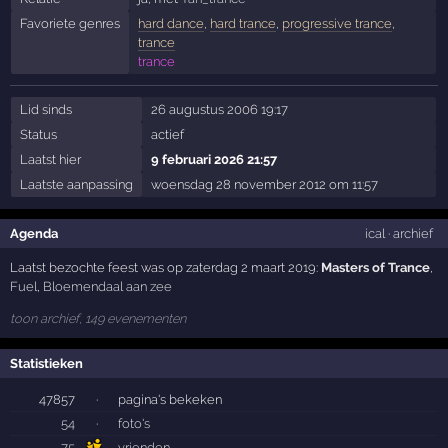
Favoriete genres
hard dance
,
hard trance
,
progressive trance
,
trance
trance
Lid sinds
26 augustus 2006 19:17
Status
actief
Laatst hier
9 februari 2026 21:57
Laatste aanpassing
woensdag 28 november 2012 om 11:57
Agenda
ical
·
archief
Laatst bezochte feest was op zaterdag 2 maart 2019:
Masters of Trance
,
Fuel
,
Bloemendaal aan zee
toon archief, 149 evenementen
Statistieken
47857
·
pagina's bekeken
54
·
foto's
75
vrienden