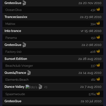
🎬
GrotesQue
za 20 nov 2010
Ocean Diva
432
Tranceclassixx
za 23 okt 2010
Matrixx
394
Into trance
vr 15 okt 2010
Panama
150
🎬
GrotesQue
za 2 okt 2010
Factory 010
408
Sunset Edition
za 28 aug 2010
Beachclub Vroeger
337
🎬
Quest4Trance
za 14 aug 2010
Elements Beach
182
🎬
Dance Valley
za 7 aug 2010
23
Spaarnwoude
5764
GrotesQue
za 10 jul 2010