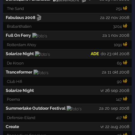
The Sand
251
🎬
Fabulous 2008
za 22 nov 2008
Brabanthallen
3204
Full On Ferry
za 1 nov 2008
Rotterdam Ahoy
1091
Solarize Night
ADE
do 23 okt 2008
De Kroon
69
Tranceformer
za 11 okt 2008
Club Hifi
90
Solarize Night
vr 26 sep 2008
Poema
147
Summerlake Outdoor Festival
za 20 sep 2008
Defensie-Eiland
417
Create
vr 22 aug 2008