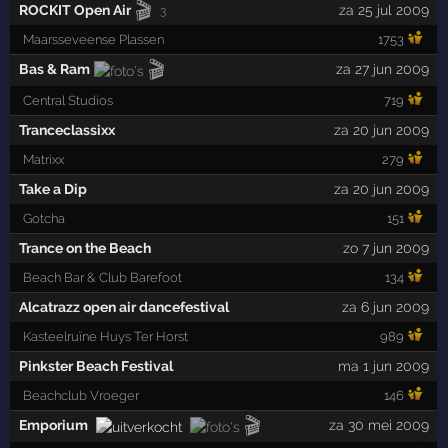
🎬
ROCKIT Open Air
za 25 jul 2009
3
Maarsseveense Plassen
1753
🎬
Bas & Ram
za 27 jun 2009
Central Studios
719
Tranceclassixx
za 20 jun 2009
Matrixx
279
Take a Dip
za 20 jun 2009
Gotcha
151
Trance on the Beach
zo 7 jun 2009
Beach Bar & Club Barefoot
134
Alcatrazz open air dancefestival
za 6 jun 2009
Kasteelruïne Huys Ter Horst
989
Pinkster Beach Festival
ma 1 jun 2009
Beachclub Vroeger
146
🎬
Emporium
za 30 mei 2009