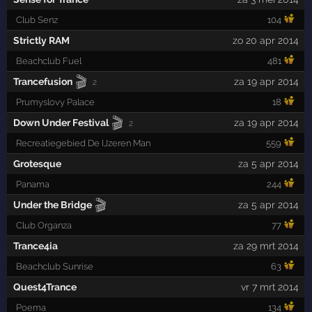
Club Senz
104
Strictly RAM
zo 20 apr 2014
Beachclub Fuel
481
🎬
Trancefusion
za 19 apr 2014
2
Prumyslovy Palace
18
🎬
Down Under Festival
za 19 apr 2014
2
Recreatiegebied De IJzeren Man
559
Grotesque
za 5 apr 2014
Panama
244
🎬
Under the Bridge
za 5 apr 2014
Club Organza
77
Trance4ia
za 29 mrt 2014
Beachclub Sunrise
63
Quest4Trance
vr 7 mrt 2014
Poema
134