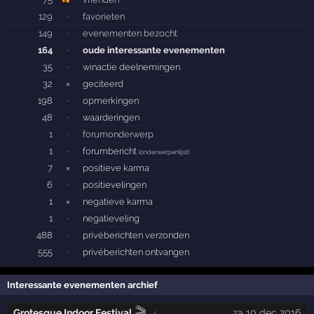
129
·
favorieten
149
·
evenementen bezocht
164
·
oude interessante evenementen
35
·
winactie deelnemingen
32
×
geciteerd
198
·
opmerkingen
48
·
waarderingen
1
·
forumonderwerp
1
·
forumbericht
(
onderwerpenlijst
)
7
×
positieve karma
6
·
positievelingen
1
×
negatieve karma
1
·
negatieveling
488
·
privéberichten verzonden
555
·
privéberichten ontvangen
Interessante evenementen archief
🎬
Grotesque Indoor Festival
za 10 dec 2016
4