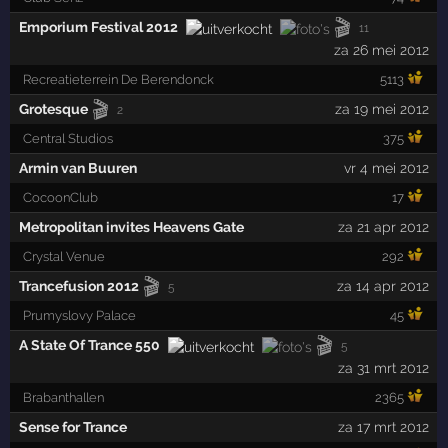
🎬
Emporium Festival 2012
11
za 26 mei 2012
Recreatieterrein De Berendonck
5113
🎬
Grotesque
za 19 mei 2012
2
Central Studios
375
Armin van Buuren
vr 4 mei 2012
CocoonClub
17
Metropolitan invites Heavens Gate
za 21 apr 2012
Crystal Venue
292
🎬
Trancefusion 2012
za 14 apr 2012
5
Prumyslovy Palace
45
🎬
A State Of Trance 550
5
za 31 mrt 2012
Brabanthallen
2365
Sense for Trance
za 17 mrt 2012