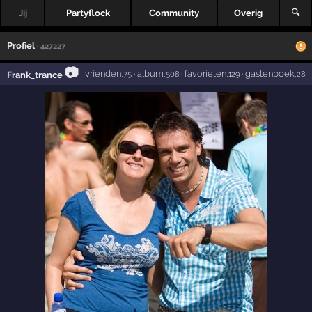
Jij
Partyflock
Community
Overig
🔍
Profiel
· 427227
📷
vrienden
·
album
·
favorieten
·
gastenboek
Frank_trance
,75
,508
,129
,28