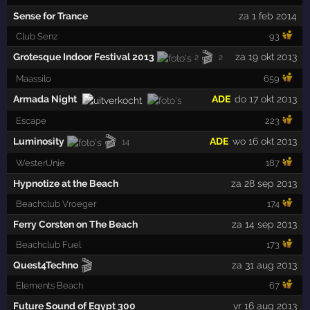
Sense for Trance
za 1 feb 2014
Club Senz
93
🎬
Grotesque Indoor Festival 2013
za 19 okt 2013
2
2
Maassilo
659
Armada Night
ADE
do 17 okt 2013
Escape
223
🎬
Luminosity
ADE
wo 16 okt 2013
14
WesterUnie
187
Hypnotize at the Beach
za 28 sep 2013
Beachclub Vroeger
174
Ferry Corsten on The Beach
za 14 sep 2013
Beachclub Fuel
173
🎬
Quest4Techno
za 31 aug 2013
Elements Beach
67
Future Sound of Egypt 300
vr 16 aug 2013