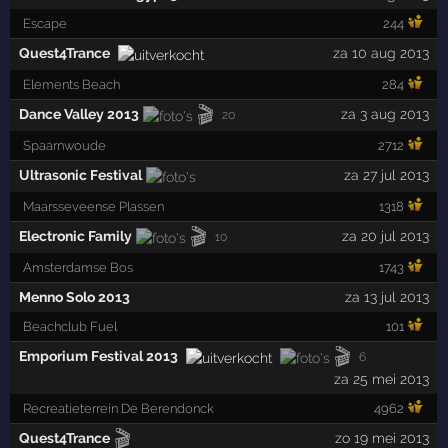
Escape
244
Quest4Trance
za 10 aug 2013
Elements Beach
284
🎬
Dance Valley 2013
za 3 aug 2013
20
Spaarnwoude
2712
Ultrasonic Festival
za 27 jul 2013
Maarsseveense Plassen
1318
🎬
Electronic Family
za 20 jul 2013
10
Amsterdamse Bos
1743
Menno Solo 2013
za 13 jul 2013
Beachclub Fuel
101
🎬
Emporium Festival 2013
6
za 25 mei 2013
Recreatieterrein De Berendonck
4962
🎬
Quest4Trance
zo 19 mei 2013