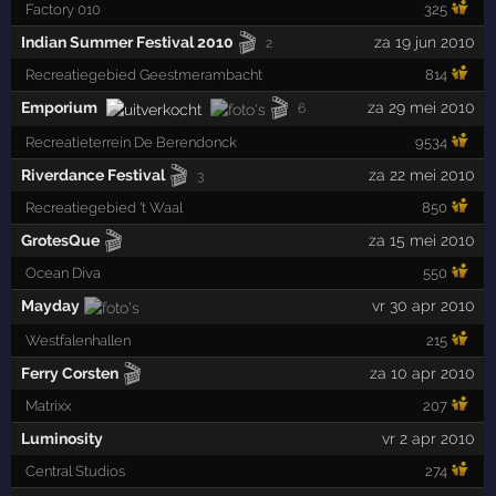
Factory 010
325
🎬
Indian Summer Festival 2010
za 19 jun 2010
2
Recreatiegebied Geestmerambacht
814
🎬
Emporium
za 29 mei 2010
6
Recreatieterrein De Berendonck
9534
🎬
Riverdance Festival
za 22 mei 2010
3
Recreatiegebied 't Waal
850
🎬
GrotesQue
za 15 mei 2010
Ocean Diva
550
Mayday
vr 30 apr 2010
Westfalenhallen
215
🎬
Ferry Corsten
za 10 apr 2010
Matrixx
207
Luminosity
vr 2 apr 2010
Central Studios
274