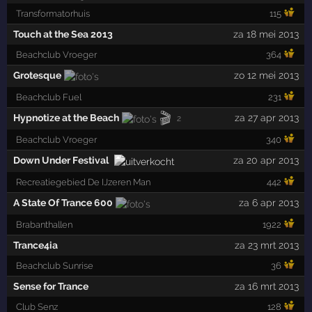
Transformatorhuis
115
Touch at the Sea 2013
za 18 mei 2013
Beachclub Vroeger
364
Grotesque
zo 12 mei 2013
Beachclub Fuel
231
🎬
Hypnotize at the Beach
za 27 apr 2013
2
Beachclub Vroeger
340
Down Under Festival
za 20 apr 2013
Recreatiegebied De IJzeren Man
442
A State Of Trance 600
za 6 apr 2013
Brabanthallen
1922
Trance4ia
za 23 mrt 2013
Beachclub Sunrise
36
Sense for Trance
za 16 mrt 2013
Club Senz
128