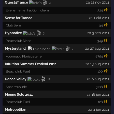
🎬
Quest4Trance
za 12 nov 2011
2
Evenementenhal Gorinchem
324
Sense for Trance
za 1 okt 2011
Club Senz
94
🎬
Hypnotize
za 3 sep 2011
3
Beachclub Riche
349
🎬
Mysteryland
za 27 aug 2011
2
Voormalig Floriadeterrein
8754
Intuition Summer Festival 2011
za 13 aug 2011
Beachclub Fuel
100
🎬
Dance Valley
za 6 aug 2011
11
Spaarnwoude
5108
Menno Solo 2011
za 18 jun 2011
Beachclub Fuel
128
Metropolitan
za 4 jun 2011