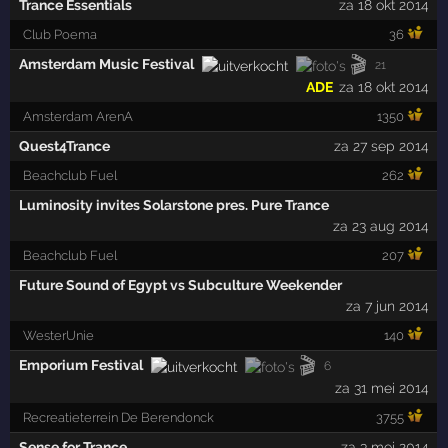
Trance Essentials
za 18 okt 2014
Club Poema
36
🎬
Amsterdam Music Festival
21
ADE
za 18 okt 2014
Amsterdam ArenA
1350
Quest4Trance
za 27 sep 2014
Beachclub Fuel
262
Luminosity invites Solarstone pres. Pure Trance
za 23 aug 2014
Beachclub Fuel
207
Future Sound of Egypt vs Subculture Weekender
za 7 jun 2014
WesterUnie
140
🎬
Emporium Festival
6
za 31 mei 2014
Recreatieterrein De Berendonck
3755
Sense for Trance
za 3 mei 2014