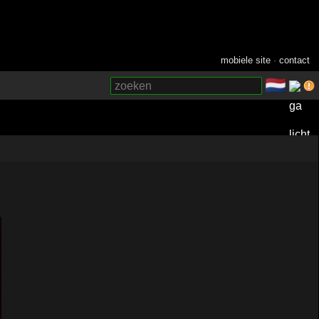
mobiele site
·
contact
🇳🇱
­