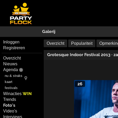
Galerij
Inloggen
Overzicht
Populariteit
Opmerking
Registreren
Grotesque Indoor Festival 2013
· z
Overzicht
Nieuws
Agenda
nu & straks
kaart
26
festivals
WIN
Winacties
Trends
Foto's
Video's
Interviews