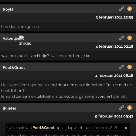
RoyH
3 februari 2011 22:59
heb slechtere gezien
Valentijn
4 februari 2011 02:18
waarom zou dit slecht zijn? is alleen een beetje kort..
Peet&Greet
4 februari 2011 08:16
Het is een feest georganiseerd door een echte liefhebber. Trance met de
hoofdletter T !
Iemand die zijn nek uitsteek om zoiets te organiseren verdient alle lof .
[P]ieter
9 februari 2011 09:42
Uitspraak
van
Peet&Greet
op vrijdag 4 februari 2011 om 08:16:
▶
Iemand die zijn nek uitsteek om zoiets te organiseren verdient alle