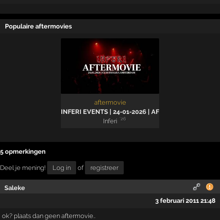
Populaire aftermovies
aftermovie
INFERI EVENTS | 24-01-2026 | AFTERMOVIE
'26
Inferi
5 opmerkingen
Deel je mening!
Log in
of
registreer
Saleke
3 februari 2011 21:48
ok? plaats dan geen aftermovie..