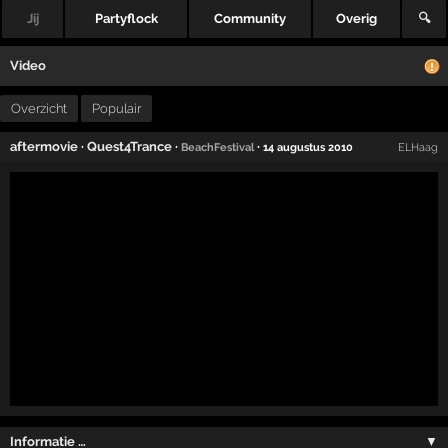
Jij
Partyflock
Community
Overig
🔍
Video
Overzicht
Populair
aftermovie
·
Quest4Trance
·
·
BeachFestival
14 augustus 2010
ELHaag
Informatie …
▼