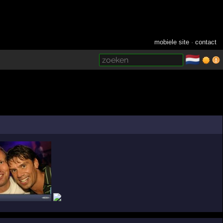
mobiele site
·
contact
🇳🇱
­