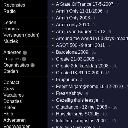
A State Of Trance 17-5-2007
· 7
Recensies
Armin Only 11-11-2006
Radio
· 3
Armin Only 2008
· 1
Leden
Armin only 2010
· 9
Forums
Armin van Buuren 15-12
· 9
Verslagen (leden)
Arround the world in 80 days -maart
Muziek
ASOT 500 - 9 april 2011
· 7
Barcelona 2009
Artiesten
· 65
Locaties
Create 21-03-2008
· 14
Organisaties
Create 2de kerstdag 2008
· 13
Steden
Create UK 31-10-2009
· 18
Emporium
· 4
Contact
Feest Mirjam@home 18-12-2010
· 
Crew
FreaXXshow
· 9
Vacatures
Gezellig thuis feestje
· 2
Donaties
Gigadance - 12 mei 2006 -
Beleid
· 16
Help
Huwelijksreis SCILIE
· 10
Adverteren
Intuition - augustus 2006 -
· 10
Voorwaarden
Intuition 5 yrs celeb
· 6