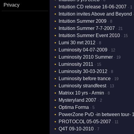
Privacy
Intuition CD release 16-06-2007
· 1
Intuition invites Above and Beyond
Intuition Summer 2009
· 8
Intuition Summer 7-7-2007
· 21
Intuition Summer Event 2010
· 15
Lumi 30 mrt 2012
· 8
Luminosity 04-07-2009
· 12
Luminosity 2010 Summer
· 19
Luminosity 2011
· 15
Luminosity 30-03-2012
· 8
Luminosity before trance
· 19
Luminosity strandfeest
· 13
Matrixx 10 yrs - Armin
· 8
Mysteryland 2007
· 2
Optima Forma
· 5
PowerZone PvD -in between tour- 1
PROTOCOL 05-05-2007
· 11
Q4T 09-10-2010
· 7