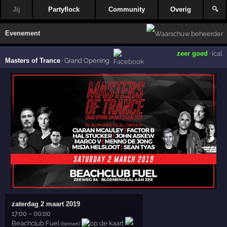
Jij
Partyflock
Community
Overig
🔍
Evenement
zeer goed
·
ical
Masters of Trance
·
Grand Opening
zaterdag 2 maart 2019
17:00
–
00:00
Beachclub Fuel
(binnen)