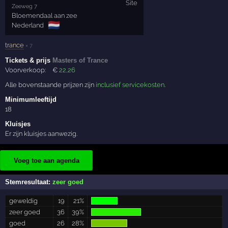
Zeeweg 7
Bloemendaal aan zee
🇳🇱
Nederland
trance
× 7
Tickets & prijs
Masters of Trance
Voorverkoop:
€
22
,26
Alle bovenstaande prijzen zijn
inclusief servicekosten
.
Minimumleeftijd
18
Kluisjes
Er zijn kluisjes aanwezig.
Voeg toe aan agenda
Stemresultaat:
zeer goed
geweldig
19
21%
zeer goed
36
39%
goed
26
28%