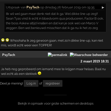
Uitspraak
van
PsyTech
op dinsdag 26 februari 2019 om 19:35:
▶
IIk wil wel gaan maar denk niet dat ik ga. Wel dikke line up zeg!!
Sean Tyas vind ik echt in bloedvorm qua produceren, Factor B ook,
the boss Askew altijd knallen en dat kan je ook wel van Marco V
zeggen. Ben wel benieuwd misschien dat ik ga nu ik het zo zeg
Whoohaha Ik zeg gewoon gaan, met zo'n dikke line-up, kan niet
mis, wordt echt weer een TOPPER!
PsyTech
2 maart 2019 18:31
Ja heb nog geprobeerd om iemand mee te krijgen maar helaas. Baal nu
wel echt als een stekkek
Deel je mening!
Log in
of
registreer
Bekijk in opmaak voor grote schermen en desktops