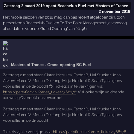
Zaterdag 2 maart 2019 opent Beachclub Fuel met Masters of Trance
2 november 2018
Het mooie seizoen van 2018 mag dan pas recent afgelopen zijn, toch
presenteren Beachclub Fuel en To The Point Management je vandaag
al de datum voor de 'Grand Opening' van 2019!
1
Masters of Trance - Grand opening BC Fuel
Zaterdag 2 maart staan Ciaran McAuley, Factor B, Hal Stucker, John
Askew, Marco V, Menno De Jong, Misja Helsloot & Sean Tyas bij ons,
voor jullie, in de dj-booth! 😍 Tickets zijn te verkrijgen via:
https://partyflock.nl/order_ticket/368176
: 18+Lockers zijn voldoende
aanwezig.Overdekt en verwarmd!
Zaterdag 2 maart staan Ciaran McAuley, Factor B, Hal Stucker, John
Askew, Marco V, Menno De Jong, Misja Helsloot & Sean Tyas bij ons,
voor jullie, in de dj-booth!
Tickets zijn te verkrijgen via:
https://partyflock.nl/order_ticket/368176