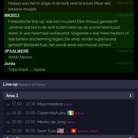
2019-03-03
Helaas was het in stage in de tent veel te koud. Maar wel
lekkere muziek
2019-03-03
MK2013
Fantastische line up, wat een muziek! Elke minuut genoten!!!
Jammer dat het in de tent buiten later op de avond heel koud
werd, ik was helemaal verkleumd. Volgende x wat meer heaters of
wat betere afscherming tegen. De wind. Verder superavond
gehad!!! Bedankt fuel, het wordt weer een mooie zomer!
2019-03-03
JPSALMERE
WoW Menno
2019-03-03
Jorda
Topp feest ....... klasse
Line-up
Masters of Trance
Area 1
1
17:00 - 18:30:
Misja Helsloot
za 
trance
🇮🇪
18:30 - 20:00:
Ciaran McAuley
za 
trance
20:00 - 22:00:
Menno de Jong
za 
trance
🇺🇸
🇨🇭
22:00 - 00:00:
Sean Tyas
→
za 
techno, trance