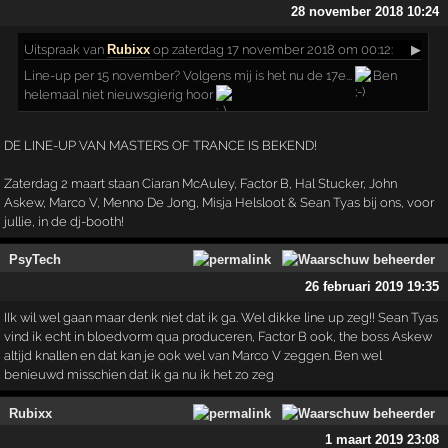
28 november 2018 10:24
Uitspraak
van
Rubixx
op zaterdag 17 november 2018 om 00:12:
▶
Line-up per 15 november? Volgens mij is het nu de 17e...
Ben
helemaal niet nieuwsgierig hoor
DE LINE-UP VAN MASTERS OF TRANCE IS BEKEND!
Zaterdag 2 maart staan Ciaran McAuley, Factor B, Hal Stucker, John
Askew, Marco V, Menno De Jong, Misja Helsloot & Sean Tyas bij ons, voor
jullie, in de dj-booth!
PsyTech
26 februari 2019 19:35
IIk wil wel gaan maar denk niet dat ik ga. Wel dikke line up zeg!! Sean Tyas
vind ik echt in bloedvorm qua produceren, Factor B ook, the boss Askew
altijd knallen en dat kan je ook wel van Marco V zeggen. Ben wel
benieuwd misschien dat ik ga nu ik het zo zeg
Rubixx
1 maart 2019 23:08