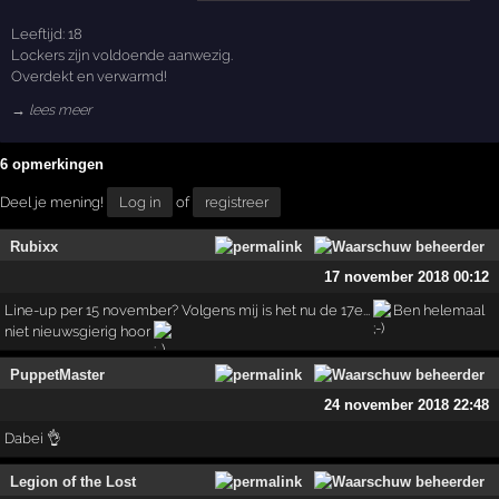
Leeftijd: 18
Lockers zijn voldoende aanwezig.
Overdekt en verwarmd!
→ lees meer
6 opmerkingen
Deel je mening!
Log in
of
registreer
Rubixx
17 november 2018 00:12
Line-up per 15 november? Volgens mij is het nu de 17e...
Ben helemaal
niet nieuwsgierig hoor
PuppetMaster
24 november 2018 22:48
Dabei 👌
Legion of the Lost