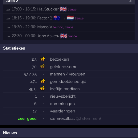
Area 2
2
🇬🇧
17:00 - 18:15:
Hal Stucker
za 
trance
🇦🇺
🇳🇱
18:15 - 19:30:
Factor B
→
za 
trance
19:30 - 22:30:
Marco V
za 
techno, trance
🇬🇧
22:30 - 00:00:
John Askew
za 
trance
Statistieken
113
bezoekers
70
geïnteresseerd
57 / 35
·
mannen / vrouwen
47.1
gemiddelde
leeftijd
49.0
leeftijd
mediaan
1
·
nieuwsbericht
6
·
opmerkingen
17
·
waarderingen
zeer goed
·
stemresultaat
(92 stemmen)
Nieuws