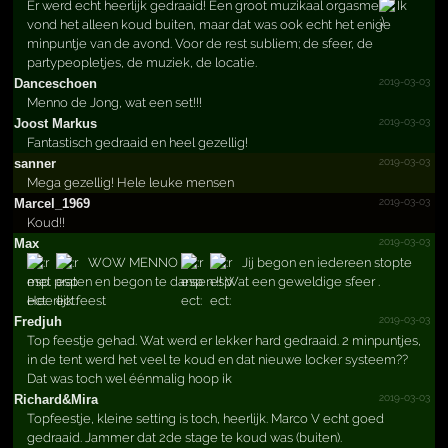
Er werd echt heerlijk gedraaid! Een groot muzikaal orgasme
Ik
vond het alleen koud buiten, maar dat was ook echt het enige
minpuntje van de avond. Voor de rest subliem; de sfeer, de
partypeopletjes, de muziek, de locatie.
2019-03-03
Danceschoen
Menno de Jong, wat een set!!!
2019-03-03
Joost Markus
Fantastisch gedraaid en heel gezellig!
2019-03-03
sanner
Mega gezellig! Hele leuke mensen
2019-03-03
Marcel_1969
Koud!!
2019-03-03
Max
WOW MENNO
Jij begon en iedereen stopte
met praten en begon te dansen !! Wat een geweldige sfeer .
Heerlijk feest
2019-03-03
Fredjuh
Top feestje gehad. Wat werd er lekker hard gedraaid. 2 minpuntjes,
in de tent werd het veel te koud en dat nieuwe locker systeem??
Dat was toch wel éénmalig hoop ik
2019-03-03
Richard&Mira
Topfeestje, kleine setting is toch, heerlijk. Marco V echt goed
gedraaid. Jammer dat 2de stage te koud was (buiten).