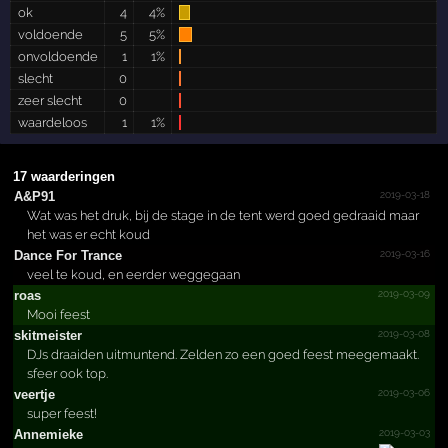
ok
4
4%
voldoende
5
5%
onvoldoende
1
1%
slecht
0
zeer slecht
0
waardeloos
1
1%
17 waarderingen
2019-03-18
A&P91
Wat was het druk, bij de stage in de tent werd goed gedraaid maar
het was er echt koud
2019-03-16
Dance For Trance
veel te koud, en eerder weggegaan
2019-03-09
roas
Mooi feest
2019-03-08
skitmeister
DJs draaiden uitmuntend. Zelden zo een goed feest meegemaakt.
sfeer ook top.
2019-03-06
veertje
super feest!
2019-03-03
Annemieke