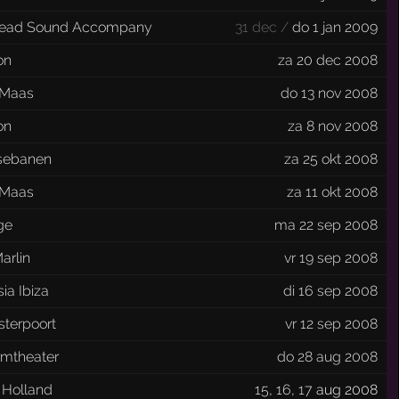
ead Sound Accompany
31 dec /
do 1 jan 2009
on
za 20 dec 2008
 Maas
do 13 nov 2008
on
za 8 nov 2008
sebanen
za 25 okt 2008
 Maas
za 11 okt 2008
ege
ma 22 sep 2008
arlin
vr 19 sep 2008
ia Ibiza
di 16 sep 2008
sterpoort
vr 12 sep 2008
rmtheater
do 28 aug 2008
 Holland
15
,
16
,
17
aug 2008