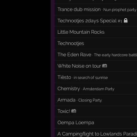
Trance dub mission
·
Nun prophet party
Technootjes 2days Special
#1
Little Mountain Rocks
Technootjes
The Eden Rave
·
The early hardcore batt
White Noise on tour
Tiësto
·
in search of sunrise
Chemistry
·
Amsterdam Party
Armada
·
Closing Party
Toxic!
Oempa Loempa
A Campingflight to Lowlands Parad