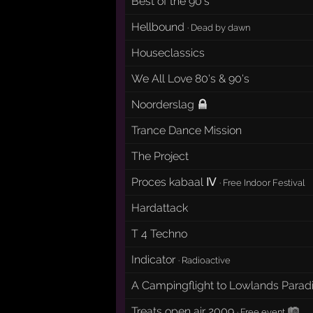
Best of the 90's
Hellbound
·
Dead by dawn
Houseclassics
We All Love 80's & 90's
Noorderslag
Trance Dance Mission
The Project
Proces kabaal Ⅳ
·
Free Indoor Festival
Hardattack
T 4 Techno
Indicator
·
Radioactive
A Campingflight to Lowlands Parad
Treats open air 2009
·
Free event