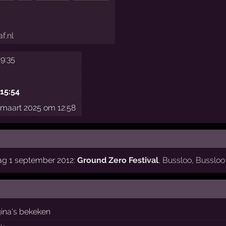
f.nl
19:35
 15:54
maart 2025 om 12:58
ag 1 september 2012:
Ground Zero Festival
,
Bussloo
,
Bussloo
ina's bekeken