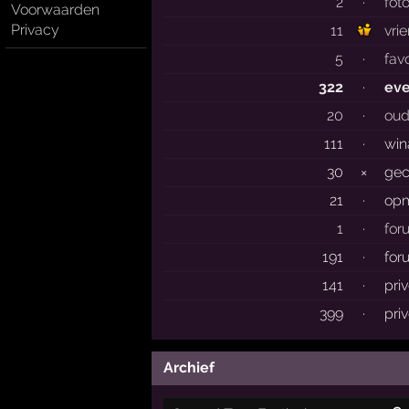
2
·
foto
Voorwaarden
Privacy
11
vri
5
·
fav
322
·
ev
20
·
oud
111
·
win
30
×
gec
21
·
opm
1
·
for
191
·
for
141
·
pri
399
·
pri
Archief