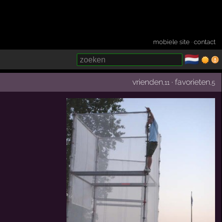
mobiele site
·
contact
🇳🇱
­
vrienden
·
favorieten
,11
,5