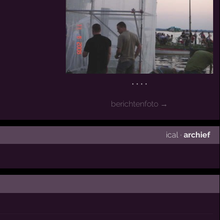
* * * *
berichtenfoto →
ical
·
archief