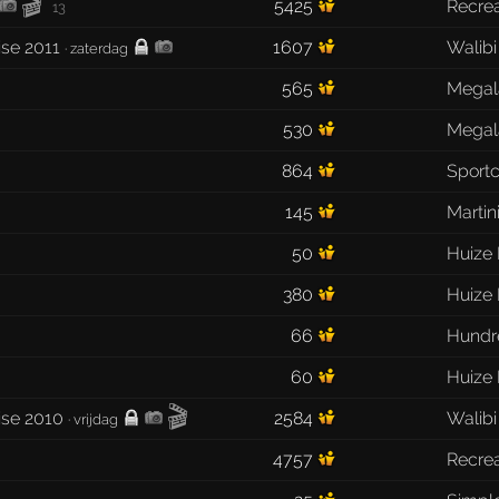
🎬
5425
Recrea
13
ise 2011
1607
Walibi
·
zaterdag
565
Megal
530
Megal
864
Sport
145
Martin
50
Huize
380
Huize
66
Hundr
60
Huize
🎬
ise 2010
2584
Walibi
·
vrijdag
4757
Recre