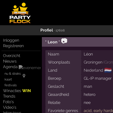
Profiel
· 17606
📷
Inloggen
* Leon *
Registreren
Naam
Léon
Overzicht
Nieuws
Woonplaats
Groningen
(
Gron
Agenda
🇳🇱
Land
Nederland
nu & straks
Beroep
GL-IP manager
kaart
festivals
Geslacht
man
Winacties
WIN
Geaardheid
hetero
Trends
Foto's
Relatie
nee
Video's
Favoriete genres
acid
,
early hard
Interviews