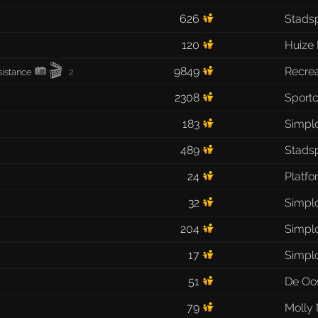
626
Stads
120
Huize
🎬
9849
Recrea
istance
2
2308
Sport
183
Simpl
489
Stads
24
Platfo
32
Simpl
204
Simpl
17
Simpl
51
De Oo
79
Molly