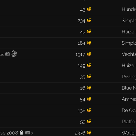
43
Hundr
234
Simpl
43
Huize
184
Simpl
🎬
1917
Vecht
les
149
Huize
35
Privil
16
Blue M
54
Amnes
138
De Oo
53
Platfo
ise 2008
2336
Walibi
3