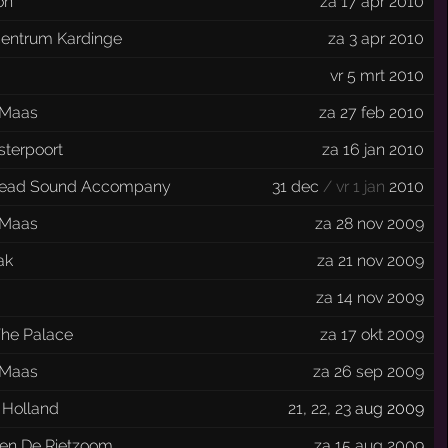
on
za 17 apr 2010
centrum Kardinge
za 3 apr 2010
vr 5 mrt 2010
 Maas
za 27 feb 2010
sterpoort
za 16 jan 2010
ead Sound Accompany
31 dec
/ vr 1 jan
2010
 Maas
za 28 nov 2009
ak
za 21 nov 2009
za 14 nov 2009
The Palace
za 17 okt 2009
 Maas
za 26 sep 2009
 Holland
21
,
22
,
23
aug 2009
oen De Rietzoom
za 15 aug 2009