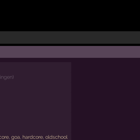
ingen
)
core
,
goa
,
hardcore
,
oldschool