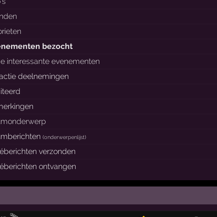
's
enden
orieten
enementen bezocht
e interessante evenementen
actie deelnemingen
iteerd
erkingen
umonderwerp
umberichten
(
onderwerpenlijst
)
véberichten verzonden
véberichten ontvangen