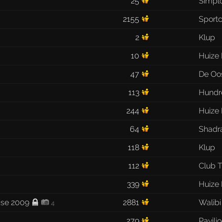
25
Simpl
2155
Sport
2
Klup
10
Huize
47
De Oo
113
Hundr
244
Huize
64
Shadr
118
Klup
112
Club 
339
Huize
ise 2009
2881
Walibi
4
279
Pavilj