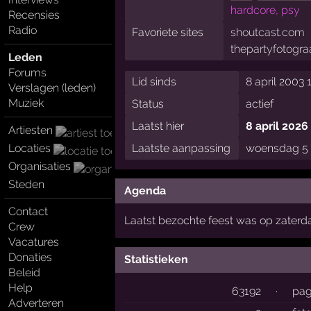
hardcore, psy
Recensies
Radio
Favoriete sites
shoutcast.com
thepartyfotograa
Leden
Forums
Lid sinds
8 april 2003 
Verslagen (leden)
Muziek
Status
actief
Laatst hier
8 april 2026
Artiesten
Locaties
Laatste aanpassing
woensdag 5 
Organisaties
Steden
Agenda
Contact
Laatst bezochte feest was op zaterd
Crew
Vacatures
Donaties
Statistieken
Beleid
Help
63192
·
pag
Adverteren