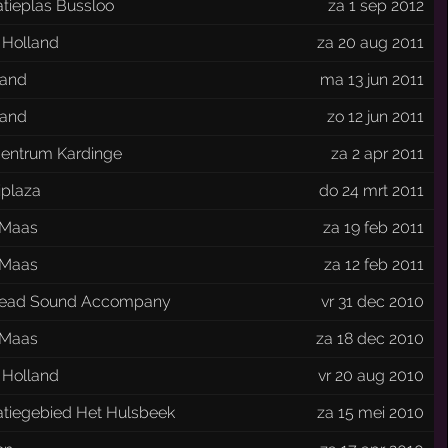
tieplas Bussloo
za 1 sep 2012
 Holland
za 20 aug 2011
and
ma 13 jun 2011
and
zo 12 jun 2011
centrum Kardinge
za 2 apr 2011
iplaza
do 24 mrt 2011
 Maas
za 19 feb 2011
 Maas
za 12 feb 2011
ead Sound Accompany
vr 31 dec 2010
 Maas
za 18 dec 2010
 Holland
vr 20 aug 2010
atiegebied Het Hulsbeek
za 15 mei 2010