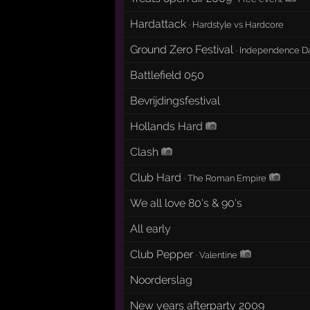
Hardattack
·
Hardstyle vs Hardcore
Ground Zero Festival
·
Independence D
Battlefield 050
Bevrijdingsfestival
Hollands Hard
Clash
Club Hard
·
The Roman Empire
We all love 80's & 90's
All early
Club Pepper
·
Valentine
Noorderslag
New years afterparty 2009