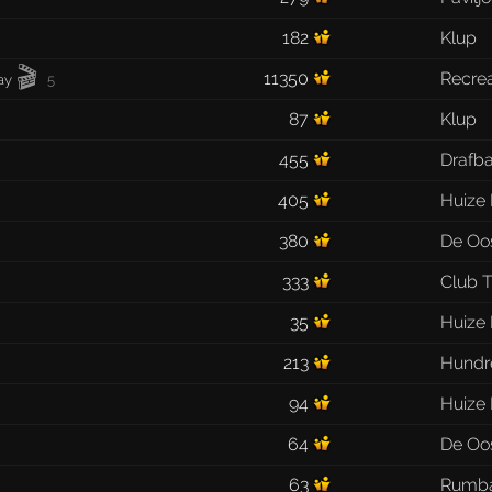
182
Klup
🎬
11350
Recrea
ay
5
87
Klup
455
Drafb
405
Huize
380
De Oo
333
Club 
35
Huize
213
Hundr
94
Huize
64
De Oo
63
Rumb