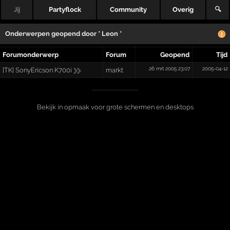
Jij
Partyflock
Community
Overig
🔍
Onderwerpen geopend door
* Leon *
Forumonderwerp
Forum
Geopend
Tijd
26 mrt 2005 23:07
2005-04-12
[TK] SonyEricson K700i
markt
Bekijk in opmaak voor grote schermen en desktops