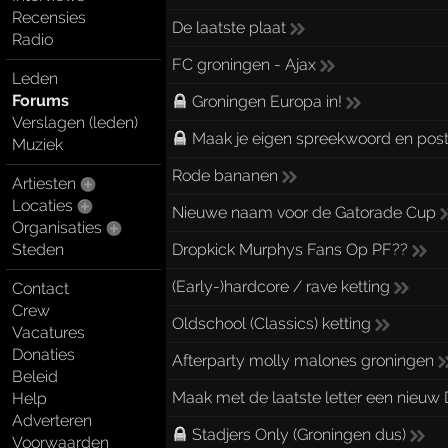
Recensies
De laatste plaat
Radio
FC groningen - Ajax
Leden
Forums
Groningen Europa in!
Verslagen (leden)
Maak je eigen spreekwoord en post 
Muziek
Rode bananen
Artiesten
Locaties
Nieuwe naam voor de Gatorade Cup
Organisaties
Dropkick Murphys Fans Op PF??
Steden
(Early-)hardcore / rave ketting
Contact
Crew
Oldschool (Classics) ketting
Vacatures
Donaties
Afterparty molly malones groningen
Beleid
Maak met de laatste letter een nieuw
Help
Adverteren
Stadjers Only (Groningen dus)
Voorwaarden