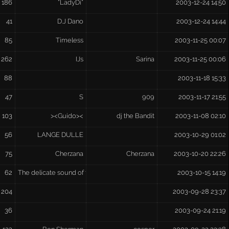
186
*LadyDi*
2003-12-24 14:50
41
D.J Dano
2003-12-24 14:44
85
Timeless
2003-11-25 00:07
262
IJs
Sarina
2003-11-25 00:06
88
2003-11-18 15:33
47
S
909
2003-11-17 21:55
103
><Guido><
dj the Bandit
2003-11-08 02:10
56
LANGE DULLE
2003-10-29 01:02
75
Cherzana
Cherzana
2003-10-20 22:26
62
The delicate sound of thunder
2003-10-15 14:19
204
2003-09-28 23:37
36
2003-09-24 21:19