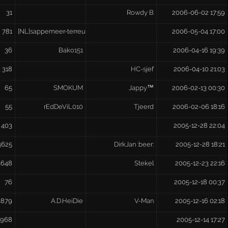
31
Rowdy B
2006-06-02 17:59
781
[NL]sappemeer-terreur[NL]
2006-05-04 17:00
36
Bako151
2006-04-16 19:39
318
HC-sjef
2006-04-10 21:03
65
SMOKUM
Jappy™
2006-02-13 00:30
55
rEdDeViL010
Tjeerd
2006-02-06 18:16
403
2005-12-28 22:04
4625
DirkJan :beer:
2005-12-28 18:21
4648
Stekel
2005-12-23 22:16
76
2005-12-18 00:37
4879
A.D.HeiDie
V-Man
2005-12-16 02:18
6968
2005-12-14 17:27