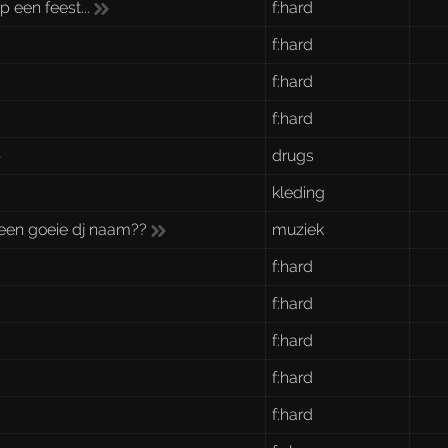
 een feest...
f:hard
f:hard
f:hard
f:hard
drugs
kleding
 een goeie dj naam??
muziek
f:hard
f:hard
f:hard
f:hard
f:hard