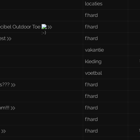
locaties
f:hard
cibel Outdoor Toe
f:hard
est
f:hard
vakantie
kleding
voetbal
ds???
f:hard
f:hard
m!!!
f:hard
f:hard
n
f:hard