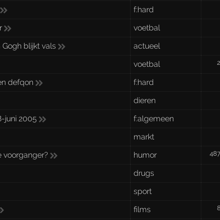
f:hard
r
voetbal
Gogh blijkt vals
actueel
voetbal
ten defqon
f:hard
dieren
8-juni 2005
f:algemeen
markt
48
je voorganger?
humor
drugs
sport
films