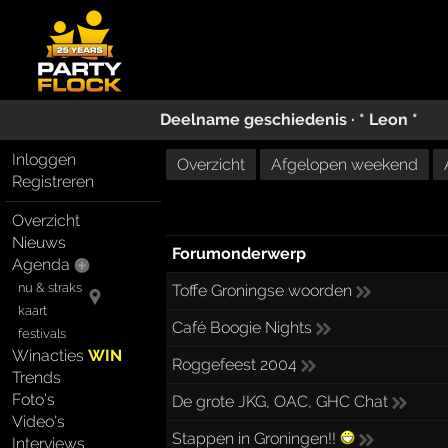
Deelname geschiedenis ·
* Leon *
Inloggen
Overzicht
Afgelopen weekend
Registreren
Overzicht
Nieuws
Forumonderwerp
Agenda
nu & straks
Toffe Groningse woorden
kaart
Café Boogie Nights
festivals
Winacties
WIN
Roggefeest 2004
Trends
Foto's
De grote JKG, OAC, GHC Chat
Video's
Stappen in Groningen!!
Interviews