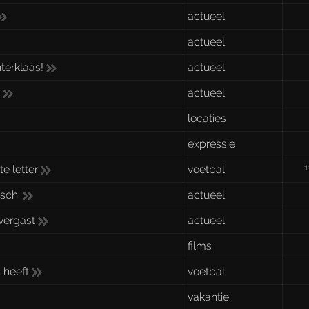
actueel
actueel
terklaas!
actueel
'
actueel
locaties
expressie
1
e letter
voetbal
isch'
actueel
vergast
actueel
films
 heeft
voetbal
vakantie