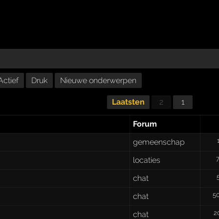
Actief
Druk
Nieuwe onderwerpen
Laatsten
2
1
Forum
gemeenschap
locaties
chat
5
chat
2
chat