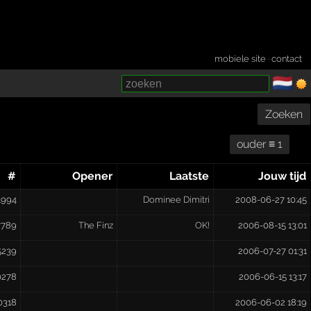
mobiele site
·
contact
🇳🇱
­
Zoeken
ouder ≡ 1
#
Opener
Laatste
Jouw tijd
1994
Dominee Dimitri
2008-06-27 10:45
7789
The Finz
OK!
2006-08-15 13:01
5239
2006-07-27 01:31
0278
2006-06-15 13:17
0318
2006-06-02 18:19