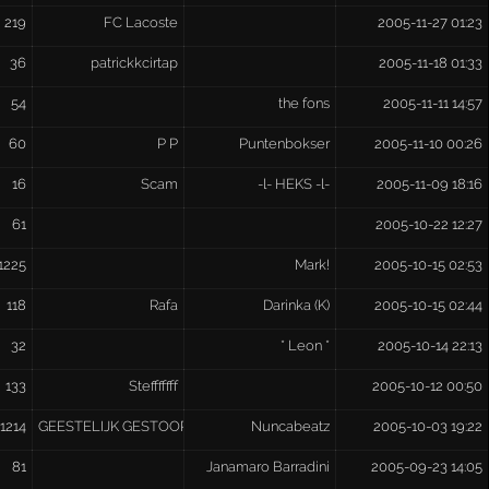
219
FC Lacoste
2005-11-27 01:23
36
patrickkcirtap
2005-11-18 01:33
54
the fons
2005-11-11 14:57
60
P P
Puntenbokser
2005-11-10 00:26
16
Scam
-l- HEKS -l-
2005-11-09 18:16
61
2005-10-22 12:27
1225
Mark!
2005-10-15 02:53
118
Rafa
Darinka (K)
2005-10-15 02:44
32
* Leon *
2005-10-14 22:13
133
Stefffffff
2005-10-12 00:50
1214
GEESTELIJK GESTOORD
Nuncabeatz
2005-10-03 19:22
81
Janamaro Barradini
2005-09-23 14:05