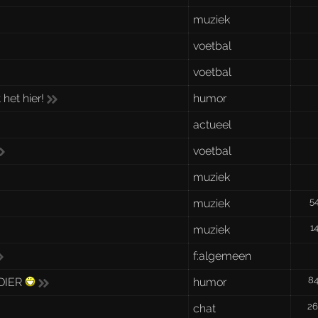
muziek
voetbal
voetbal
het hier!
humor
actueel
voetbal
muziek
5
muziek
1
muziek
f:algemeen
8
 DIER
humor
2
chat