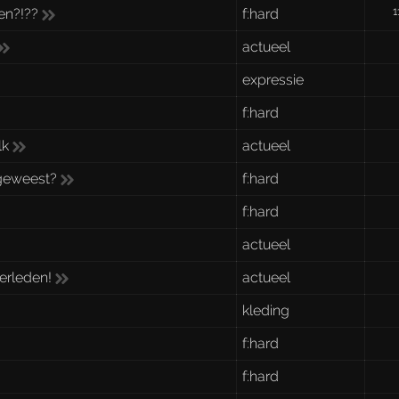
1
en?!??
f:hard
actueel
expressie
f:hard
lk
actueel
t geweest?
f:hard
f:hard
actueel
erleden!
actueel
kleding
f:hard
f:hard