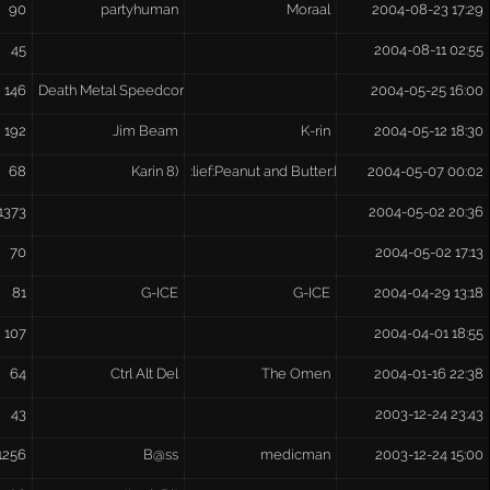
90
partyhuman
Moraal
2004-08-23 17:29
45
2004-08-11 02:55
146
Death Metal Speedcore
2004-05-25 16:00
192
Jim Beam
K-rin
2004-05-12 18:30
68
Karin 8)
:lief:Peanut and Butter:lief:
2004-05-07 00:02
1373
2004-05-02 20:36
70
2004-05-02 17:13
81
G-ICE
G-ICE
2004-04-29 13:18
107
2004-04-01 18:55
64
Ctrl Alt Del
The Omen
2004-01-16 22:38
43
2003-12-24 23:43
1256
B@ss
medicman
2003-12-24 15:00