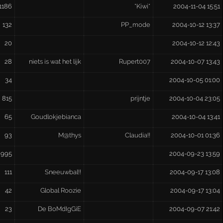
1186
*Kiwi*
2004-11-04 15:51
132
PP_mode
2004-10-12 13:37
20
2004-10-12 12:43
28
niets is wat het lijk
Rupert007
2004-10-07 13:43
34
2004-10-05 01:00
815
prijntje
2004-10-04 23:05
65
Goudlokjebianca
2004-10-04 13:41
93
M@thys
Claudia!!
2004-10-01 01:36
995
2004-09-23 13:59
111
Sneeuwbal!!
2004-09-17 13:08
42
Global Roozie
2004-09-17 13:04
23
De BoMdIgGiE
2004-09-07 21:42