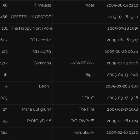
56
Timeless
Moer
2005-08-14 02:10
486
GEESTELIJK GESTOORD
2005-07-28 15:20
181
The Happy North Korean
2005-07-28 15:15
2607
FC Lacoste
2005-06-26 15:17
105
Chris1979
2005-06-20 00:46
1717
Garrincha
-=>SKIPPY<=-
2005-04-14 01:46
16
Big J
2005-04-13 12:40
5
* Leon *
2005-03-26 23:07
7003
**Tim**
2005-03-17 13:28
29
Marie uut grunn
The Finz
2005-02-17 15:58
45
PrOtOtyPe™
PrOtOtyPe™
2005-02-16 01:24
8384
-SnuutjuH-
2005-02-16 01:20