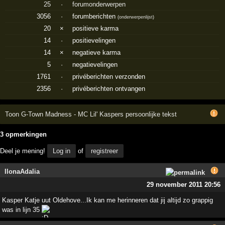
25
·
forumonderwerpen
3056
·
forumberichten
(
onderwerpenlijst
)
20
×
positieve karma
14
·
positievelingen
14
×
negatieve karma
5
·
negatievelingen
1761
·
privéberichten verzonden
2356
·
privéberichten ontvangen
Toon G-Town Madness - MC Lil' Kaspers persoonlijke tekst
3 opmerkingen
Deel je mening!
Log in
of
registreer
IlonaAdalia
29 november 2011 20:56
Kasper Katje uut Oldehove...Ik kan me herinneren dat jij altijd zo grappig
was in lijn 35