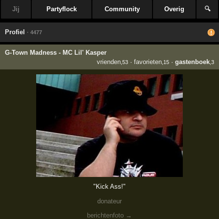
Jij
Partyflock
Community
Overig
🔍
Profiel
· 4477
G-Town Madness - MC Lil' Kasper
vrienden
·
favorieten
·
gastenboek
,53
,15
,3
"Kick Ass!"
donateur
berichtenfoto →