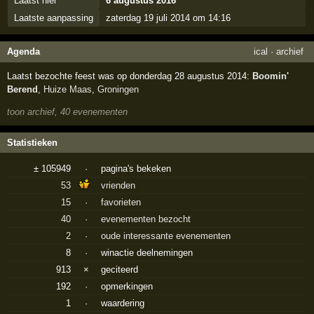
Laatst hier
6 augustus 2016
Laatste aanpassing
zaterdag 19 juli 2014 om 14:16
Agenda
ical
·
archief
Laatst bezochte feest was op donderdag 28 augustus 2014:
Boomin'
Berend
,
Huize Maas
,
Groningen
toon archief, 40 evenementen
Statistieken
± 105949
·
pagina's bekeken
53
vrienden
15
·
favorieten
40
·
evenementen bezocht
2
·
oude interessante evenementen
8
·
winactie deelnemingen
913
×
geciteerd
192
·
opmerkingen
1
·
waardering