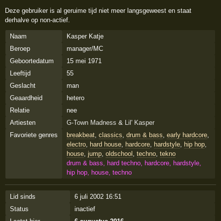
Deze gebruiker is al geruime tijd niet meer langsgeweest en staat
derhalve op non-actief.
Naam
Kasper Katje
Beroep
manager/MC
Geboortedatum
15 mei 1971
Leeftijd
55
Geslacht
man
Geaardheid
hetero
Relatie
nee
Artiesten
G-Town Madness
&
Lil' Kasper
Favoriete genres
breakbeat
,
classics
,
drum & bass
,
early hardcore
,
electro
,
hard house
,
hardcore
,
hardstyle
,
hip hop
,
house
,
jump
,
oldschool
,
techno
,
tekno
drum & bass, hard techno, hardcore, hardstyle,
hip hop, house, techno
Lid sinds
6 juli 2002 16:51
Status
inactief