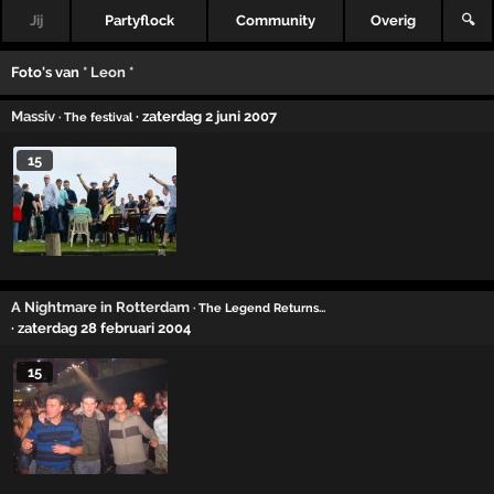
Jij
Partyflock
Community
Overig
🔍
Foto's van
* Leon *
Massiv
· zaterdag 2 juni 2007
· The festival
15
A Nightmare in Rotterdam
· The Legend Returns...
· zaterdag 28 februari 2004
15