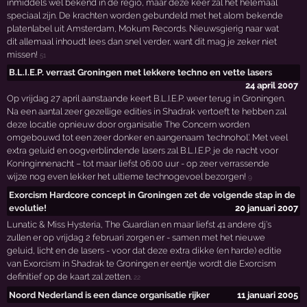
inmiddels wel bekend in de regio, maar deze keer zal het helemaal
speciaal zijn. De krachten worden gebundeld met het alom bekende
platenlabel uit Amsterdam, Mokum Records. Nieuwsgierig naar wat
dit allemaal inhoudt lees dan snel verder, want dit mag je zeker niet
missen!
51
B.L.I.E.P. verrast Groningen met lekkere techno en vette lasers
24 april 2007
Op vrijdag 27 april aanstaande keert B.L.I.E.P. weer terug in Groningen.
Na een aantal zeer gezellige edities in Shadrak vertoeft te hebben zal
deze locatie opnieuw door organisatie The Concern worden
omgebouwd tot een zeer donker en aangenaam ‘technohol’. Met veel
extra geluid en oogverblindende lasers zal B.L.I.E.P. je de nacht voor
Koninginnenacht – tot maar liefst 06:00 uur - op zeer verrassende
wijze nog even lekker het ultieme technogevoel bezorgen!
9
Exorcism Hardcore concept in Groningen zet de volgende stap in de
evolutie!
20 januari 2007
Lunatic & Miss Hysteria, The Guardian en maar liefst 41 andere dj’s
zullen er op vrijdag 2 februari zorgen er - samen met het nieuwe
geluid, licht en de lasers - voor dat deze extra dikke (en harde) editie
van Exorcism in Shadrak te Groningen er eentje wordt die Exorcism
definitief op de kaart zal zetten.
22
Noord Nederland is een dance organisatie rijker
11 januari 2005