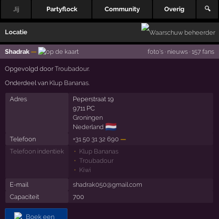
Jij
Partyflock
Community
Overig
🔍
Locatie
Shadrak
—
foto's
·
nieuws
·
157 fans
Opgevolgd door
Troubadour
.
Onderdeel van
Klup Bananas
.
Adres
Peperstraat 19
9711 PC
Groningen
🇳🇱
Nederland
Telefoon
+31 50 31 32 690
—
Telefoon indentiek
Klup Bananas
Troubadour
Kiwi
E-mail
shadrak050@gmail.com
Capaciteit
700