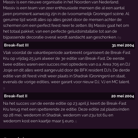
Massiv is een nieuwe organisatie in het Noorden van Nederland.
Massiv is een team van zeer enthousiaste mensen die al een aantal
jaren prominent aanwezig zijn in de (voornamelijk Groninger) scène. Al
geruime tijd wordt alles op alles gezet door de mensen achter de
schermen om een perfect feest neer te zetten. Bij Massiv gaat het om
het totaal pakket, van een perfecte geluidsinstallatie tot aan de
bijpassende decoratie overal wordt aandacht aan geschonken.
69
Break-Fast III
31 mei 2004
Vlak voordat de vakantieperiode aanbreekt organiseert de Break-Fast
Kru op vrijdag 25 juni alweer de 3e editie van Break-Fast. De eerste
twee edities waren een succes met optredens van o.a. Area 705 en DJ
Josje en dit alles werd aangevuld door de BFK resident DJ's. De derde
editie van dit feest vindt weer plaats in Shadrak (Groningen) en staat,
evenals de vorige edities, weer garant voor nieuw DJ, VJ en MC talent.
9
Break-Fast II
20 mei 2004
Na het succes van de eerste editie op 23 april jl. keert de Break-Fast
Kru terug met een spetterende 2e editie. Deze editie zal plaatsvinden
op 28 mei, wederom in Shadrak, wederom van 23u tot 6u en
wederom kost een kaartje maar 5 euro.
5