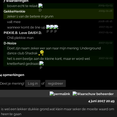
7 waarderingen
2009-03-03
boven echt te relaxt
2009-01-28
GekkeHenkie
zeker 1 van de betere in grunn
2008-06-16
valt mee
2007-05-22
wanneer komt de line up
2007-05-04
PIEKIE.­B.­ Love DAISY.­D.­
Chill plekkie man
2007-03-02
D-Noize
Doet zijn naam zeker eer aan naar mijn mening: Underground
dance club Shadrak
2007-02-03
het is een beetje aan de kleine kant, maar er word wel
knetterhard gedraaid
4 opmerkingen
Deel je mening!
Log in
of
registreer
4 juni 2007 20:49
is wel een lekker stukkie grond,wat klein maar seker de moeite waard om
heen te gaan