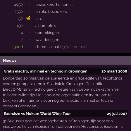
4952
·
bezoekers ·
herkomst
2552
·
unieke bezoekers
157
fans
432
·
albumfoto's
4
·
opmerkingen
7
·
waarderingen
goed
·
stemresultaat
(2374 stemmen)
Nieuws
Gratis electro, minimal en techno in Groningen
20 maart 2008
Donderdag 20 maart zal de allereerste en gratis edite van Tec8h11no2
worden georganiseerd in Shadrak te Groningen. De subtitel
Electr0+M1n1mal+Techno geeft meteen aan welke muziekstijlen hier
te horen zullen zijn. Het is voor de organisatie een try-out om te
bekijken of er ruimte is voor nog een electro, minimal en techno
concept Groningen.
9
Exorcism vs Mokum World Wide Tour
29 juli 2007
31 Augustus gaat het weer gebeuren in Groningen, tijd voor een
nieuwe editie van Exorcism, en wat voor één. Het concept Exorcism is