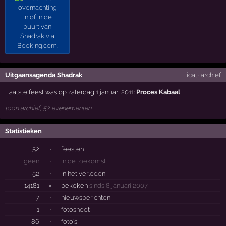
Uitgaansagenda Shadrak
ical
·
archief
Laatste feest was op zaterdag 1 januari 2011:
Proces Kabaal
toon archief, 52 evenementen
Statistieken
52
·
feesten
geen
·
in de toekomst
52
·
in het verleden
14181
×
bekeken
sinds 8 januari 2007
7
·
nieuwsberichten
1
·
fotoshoot
86
·
foto's