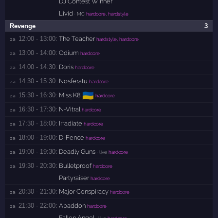
DJ Contest Winner
Livid
· MC
hardcore, hardstyle
Revenge
3
12:00 - 13:00:
The Teacher
za 
hardstyle, hardcore
13:00 - 14:00:
Odium
za 
hardcore
14:00 - 14:30:
Doris
za 
hardcore
14:30 - 15:30:
Nosferatu
za 
hardcore
🇺🇦
15:30 - 16:30:
Miss K8
za 
hardcore
16:30 - 17:30:
N-Vitral
za 
hardcore
17:30 - 18:00:
Irradiate
za 
hardcore
18:00 - 19:00:
D-Fence
za 
hardcore
19:00 - 19:30:
Deadly Guns
za 
· live
hardcore
19:30 - 20:30:
Bulletproof
za 
hardcore
Partyraiser
hardcore
20:30 - 21:30:
Major Conspiracy
za 
hardcore
21:30 - 22:00:
Abaddon
za 
hardcore
Fallen Angel
· live
hardcore