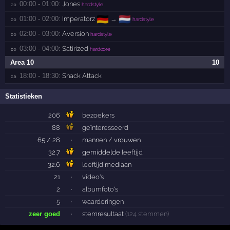
00:00 - 01:00:
Jones
zo 
hardstyle
🇩🇪
🇳🇱
01:00 - 02:00:
Imperatorz
→
zo 
hardstyle
02:00 - 03:00:
Aversion
zo 
hardstyle
03:00 - 04:00:
Satirized
zo 
hardcore
Area 10
10
18:00 - 18:30:
Snack Attack
za 
Statistieken
206
bezoekers
88
geïnteresseerd
65 / 28
·
mannen / vrouwen
32.7
gemiddelde
leeftijd
32.6
leeftijd
mediaan
21
·
video's
2
·
albumfoto's
5
·
waarderingen
zeer goed
·
stemresultaat
(124 stemmen)