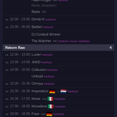
Raise
,
Abaddon
Raise
· MC
22:00 - 23:00:
Dimitri K
za 
hardcore
23:00 - 00:00:
Barber
za 
hardcore
DJ Contest Winner
Tha Watcher
· MC
hardcore, house, hardstyle
Reborn Raw
4
12:00 - 13:00:
Luner
za 
hardstyle
13:00 - 14:00:
JNXD
za 
hardstyle
14:00 - 15:00:
Collusion
za 
hardstyle
Unload
hardstyle
15:00 - 15:30:
Omnya
za 
hardstyle
🇩🇪
🇳🇱
15:30 - 16:30:
Imperatorz
→
za 
hardstyle
🇮🇹
16:30 - 17:00:
Kenai
za 
· live
hardstyle
🇮🇹
17:00 - 18:00:
Krowdexx
za 
hardstyle
🇩🇪
18:00 - 18:30:
Fraw
za 
· live
hardstyle