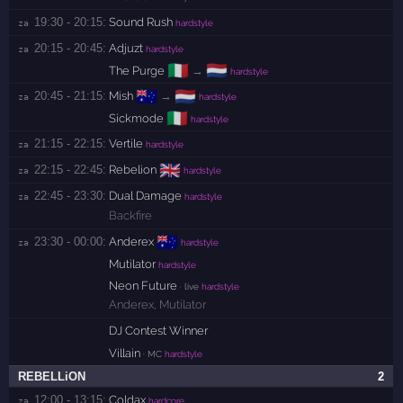
19:30 - 20:15:
Sound Rush
za 
hardstyle
20:15 - 20:45:
Adjuzt
za 
hardstyle
🇮🇹
🇳🇱
The Purge
→
hardstyle
🇦🇺
🇳🇱
20:45 - 21:15:
Mish
→
za 
hardstyle
🇮🇹
Sickmode
hardstyle
21:15 - 22:15:
Vertile
za 
hardstyle
🇬🇧
22:15 - 22:45:
Rebelion
za 
hardstyle
22:45 - 23:30:
Dual Damage
za 
hardstyle
Backfire
🇦🇺
23:30 - 00:00:
Anderex
za 
hardstyle
Mutilator
hardstyle
Neon Future
· live
hardstyle
Anderex
,
Mutilator
DJ Contest Winner
Villain
· MC
hardstyle
REBELLiON
2
12:00 - 13:15:
Coldax
za 
hardcore