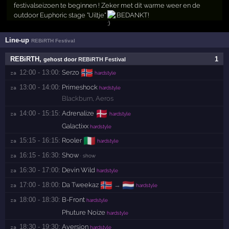
festivalseizoen te beginnen ! Zeker met dit warme weer en de
outdoor Euphoric stage "Uiltje"
BEDANKT!
Line-up
REBiRTH Festival
REBiRTH
,
1
gehost door
REBiRTH Festival
🇳🇴
12:00 - 13:00:
Serzo
za 
hardstyle
13:00 - 14:00:
Primeshock
za 
hardstyle
Blackburn
,
Aeros
🇩🇰
14:00 - 15:15:
Adrenalize
za 
hardstyle
Galactixx
hardstyle
🇮🇹
15:15 - 16:15:
Rooler
za 
hardstyle
16:15 - 16:30:
Show
za 
· show
16:30 - 17:00:
Devin Wild
za 
hardstyle
🇳🇴
🇳🇱
17:00 - 18:00:
Da Tweekaz
→
za 
hardstyle
18:00 - 18:30:
B-Front
za 
hardstyle
Phuture Noize
hardstyle
18:30 - 19:30:
Aversion
za 
hardstyle