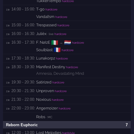
TukkerTempo
hardcore
14:00 - 15:00:
T-go
za 
hardcore
Vandal!sm
hardcore
15:00 - 16:00:
Trespassed
za 
hardcore
16:00 - 16:30:
Juliëx
za 
· live
hardcore
🇮🇹
🇳🇱
16:30 - 17:30:
F. NøIzE
→
za 
hardcore
🇫🇷
Soulblast
hardcore
17:30 - 18:30:
Lunakorpz
za 
hardcore
18:30 - 19:30:
Manifest Destiny
za 
hardcore
Amnesia
,
Devastating Mind
19:30 - 20:30:
Satirized
za 
hardcore
20:30 - 21:30:
Unproven
za 
hardcore
21:30 - 22:00:
Noxious
za 
hardcore
22:00 - 23:00:
Angernoizer
za 
hardcore
Robs
· MC
Reborn Euphoric
7
12:00 - 13:00:
Lost Melodies
za 
hardstyle