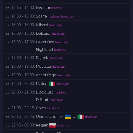
13:15 - 14:30:
Invector
za 
hardstyle
14:30 - 15:00:
Scarra
za 
hardcore, hardstyle
15:00 - 16:00:
Killshot
za 
hardstyle
16:00 - 16:30:
Deluzion
za 
hardstyle
16:30 - 17:30:
Level One
za 
hardstyle
Nightcraft
hardstyle
17:30 - 18:00:
Rejecta
za 
hardstyle
18:00 - 19:00:
Mutilator
za 
hardstyle
19:00 - 19:30:
Act of Rage
za 
hardstyle
🇮🇹
19:30 - 20:00:
Malice
za 
hardstyle
20:00 - 21:00:
Bloodlust
za 
hardstyle
D-Sturb
hardstyle
21:00 - 22:15:
Cryex
za 
hardstyle
🇺🇦
🇮🇹
22:15 - 22:45:
Unresolved
→
za 
· live
hardstyle
🇵🇱
22:45 - 00:00:
Regain
za 
hardstyle