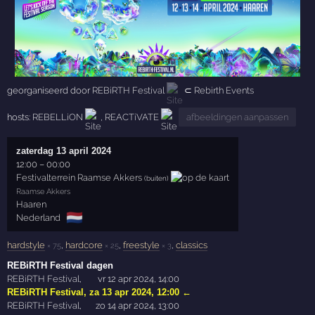
georganiseerd door
REBiRTH Festival
⊂
Rebirth Events
hosts:
REBELLiON
,
REACTiVATE
afbeeldingen aanpassen
zaterdag 13 april 2024
12:00
–
00:00
Festivalterrein Raamse Akkers
(buiten)
Raamse Akkers
Haaren
🇳🇱
Nederland
hardstyle
,
hardcore
,
freestyle
,
classics
× 75
× 25
× 3
REBiRTH Festival dagen
REBiRTH Festival
,
vr 12 apr 2024, 14:00
REBiRTH Festival
,
za 13 apr 2024, 12:00
←
REBiRTH Festival
,
zo 14 apr 2024, 13:00