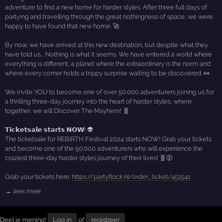
adventure to find a new home for harder styles. After three full days of
partying and travelling through the great nothingness of space, we were
happy to have found that new home. 🚀
By now, we have arrived at this new destination, but despite what they
have told us... Nothing is what it seems. We have entered a world where
everything is different, a planet where the extraordinary is the norm and
where every corner holds a trippy surprise waiting to be discovered. 👀
We invite YOU to become one of over 50.000 adventurers joining us for
a thrilling three-day journey into the heart of harder styles, where
together, we will Discover The Mayhem! 🧬
𝗧𝗶𝗰𝗸𝗲𝘁𝘀𝗮𝗹𝗲 𝘀𝘁𝗮𝗿𝘁𝘀 𝗡𝗢𝗪! 👽
The ticketsale for REBiRTH Festival 2024 starts NOW! Grab your tickets
and become one of the 50.000 adventurers who will experience the
craziest three-day harder styles journey of their lives! 🧬😵
Grab your tickets here:
https://partyflock.nl/order_ticket/451541
→ lees meer
Deel je mening!
Log in
of
registreer