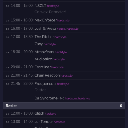
14:00 - 15:00:
NSCLT
za 
hardstyle
Convex
,
Repeater!
15:00 - 16:00:
Max Enforcer
za 
hardstyle
16:00 - 17:00:
Josh & Wesz
za 
house, hardstyle
17:00 - 18:30:
The Pitcher
za 
hardstyle
Zany
hardstyle
18:30 - 20:00:
Atmozfears
za 
hardstyle
Audiotricz
hardstyle
20:00 - 21:00:
Frontliner
za 
hardstyle
21:00 - 21:45:
Chain Reaction
za 
hardstyle
21:45 - 23:00:
Frequencerz
za 
hardstyle
Faistos
Da Syndrome
· MC
hardcore, hardstyle
Resist
6
12:00 - 13:00:
Glitch
za 
hardcore
13:00 - 14:00:
Jur Terreur
za 
hardcore