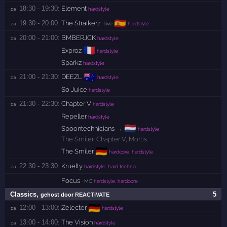
18:30 - 19:30:
Element
za 
hardstyle
🇪🇸
19:30 - 20:00:
The Straikerz
za 
· live
hardstyle
20:00 - 21:00:
BMBERJCK
za 
hardstyle
🇫🇷
Exproz
hardstyle
Sparkz
hardstyle
🇦🇺
21:00 - 21:30:
DEEZL
za 
hardstyle
So Juice
hardstyle
21:30 - 22:30:
Chapter V
za 
hardstyle
Repeller
hardstyle
🇳🇱
Spoontechnicians
→
hardstyle
The Smiler
,
Chapter V
,
Mortis
🇩🇪
The Smiler
hardcore, hardstyle
22:30 - 23:30:
Kruelty
za 
hardstyle, hard techno
Focus
· MC
hardstyle, hardcore
Classics
,
5
gehost door
REACTiVATE
🇩🇪
12:00 - 13:00:
Zelecter
za 
hardstyle
13:00 - 14:00:
The Vision
za 
hardstyle