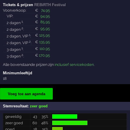
Tickets & prijzen
REBiRTH Festival
Voorverkoop:
€
74
,95
VIP:
€
94
,95
1
€
85
,95
2 dagen
:
2
€
95
,95
2 dagen
:
1
€
125
,95
2 dagen, VIP
:
2
€
135
,95
2 dagen, VIP
:
1
€
110
,95
3 dagen
:
2
€
170
,95
3 dagen
:
Alle bovenstaande prijzen zijn
inclusief servicekosten
.
Minimumleeftijd
18
Voeg toe aan agenda
Stemresultaat:
zeer goed
geweldig
43
35%
zeer goed
60
48%
goed
18
15%