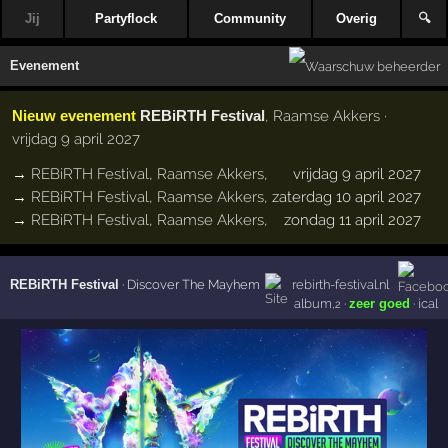
Jij
Partyflock
Community
Overig
🔍
Evenement
Nieuw evenement
REBiRTH Festival
, Raamse Akkers ·
vrijdag 9 april 2027
→
REBiRTH Festival
,
Raamse Akkers
,
vrijdag 9 april 2027
→
REBiRTH Festival
,
Raamse Akkers
,
zaterdag 10 april 2027
→
REBiRTH Festival
,
Raamse Akkers
,
zondag 11 april 2027
REBiRTH Festival
·
Discover The Mayhem
rebirth-festival.nl
album
·
zeer goed
·
ical
,2