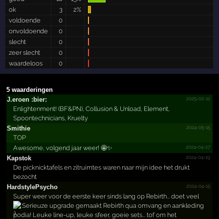
ok
3
2%
voldoende
0
onvoldoende
0
slecht
0
zeer slecht
0
waardeloos
0
5 waarderingen
2025-02-12
J.­eroen :bier:
Enlightenment! (BF&PN), Collusion & Unload, Element,
Spoontechnicians, Kruelty
2024-05-15
Smithie
TOP
2024-04-27
Awesome, volgend jaar weer! 🤩✨
2024-04-19
Kapstok
De picknicktafels en zitruimtes waren naar mijn idee het drukt
bezocht
2024-04-15
Hardst­ylePsy­cho
Super weer voor de eerste keer sinds lang op Rebirth... doet veel
Serieuze upgrade gemaakt Rebirth qua omvang en aankleding
podia! Leuke line-up, leuke sfeer, goeie sets... tof om het