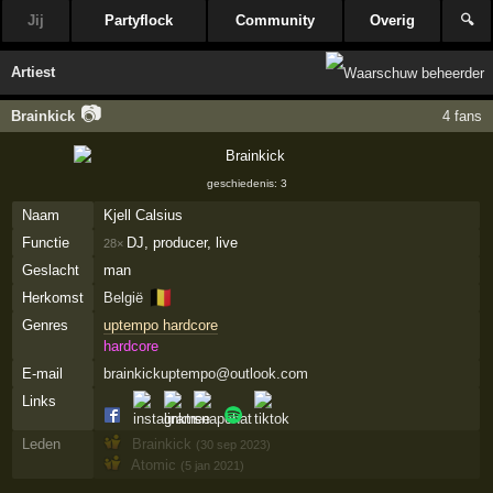
Jij
Partyflock
Community
Overig
🔍
Artiest
📷
Brainkick
4 fans
geschiedenis: 3
Naam
Kjell Calsius
Functie
DJ, producer, live
28×
Geslacht
man
🇧🇪
Herkomst
België
Genres
uptempo hardcore
hardcore
E-mail
brainkickuptempo@outlook.com
Links
Leden
Brainkick
(30 sep 2023)
Atomic
(5 jan 2021)