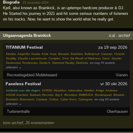
Biografie
·
15 november 2024
Kjell, also known as Brainkick, is an uptempo hardcore producer & DJ.
He Started his journey in 2021 and hit some serious numbers of listeners
on his tracks. Now, he want to show the world what he really got.
Uitgaansagenda Brainkick
ical
·
archief
TITANIUM Festival
za 19 sep 2026
Akimbo
,
Angerfist
,
Aradia
,
Arvid
,
Axys
,
Bössels
,
Brainkick
,
Bulletproof
,
Catscan
,
Chaotic
Hostility
,
Claudio Lancinhouse
,
Complex
,
D'ort
,
Da Mouth of Madness
,
Dano
,
Dazzler
,
Destructive Tendencies
,
Dimitri K
,
Distorted Reality
,
DitzKickz
,
en nog 70 andere
artiesten →
Recreatiegebied Middelwaard
Vianen
Faceless Festival
vr 30 okt 2026
verdeeld over alle dagen
:
5VRGN
,
Abaddon
,
Adrenalize
,
Akimbo
,
Amigo
,
Anderex
,
ASOW
,
Aversion
,
Barbaric Records
,
Big K
,
Bloodlust
,
BMBRJCK
,
Bombsquad
,
Bössels
,
Brainkick
,
Brainstorm
,
Catalyst
,
Coldax
,
Cyber Gunz
,
Cybergore
,
en nog 63 andere
artiesten →
Turbinenhalle
Oberhausen
toon archief, 26 evenementen