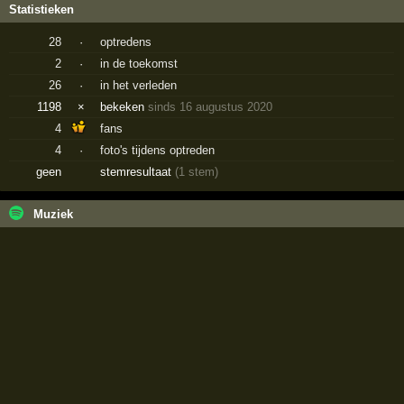
Statistieken
28
·
optredens
2
·
in de toekomst
26
·
in het verleden
1198
×
bekeken
sinds 16 augustus 2020
4
fans
4
·
foto's tijdens optreden
geen
stemresultaat
(1 stem)
Muziek