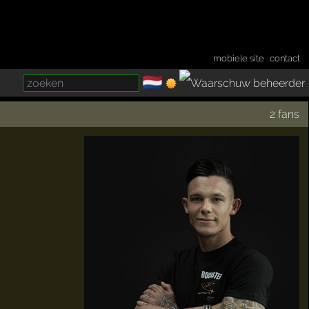
mobiele site
·
contact
🇳🇱
­
2 fans