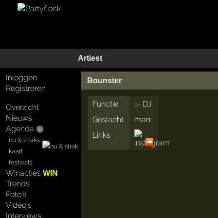
Artiest
Inloggen
Bounster
Registreren
Functie
DJ
9×
Overzicht
Nieuws
Geslacht
man
Agenda
Links
nu & straks
kaart
festivals
Winacties
WIN
Trends
Foto's
Video's
Interviews