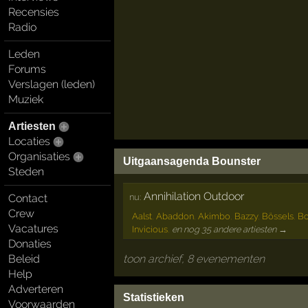
Recensies
Radio
Leden
Forums
Verslagen (leden)
Muziek
Artiesten
Locaties
Organisaties
Uitgaansagenda Bounster
Steden
Annihilation Outdoor
nu:
Contact
Crew
Aalst
,
Abaddon
,
Akimbo
,
Bazzy
,
Bössels
,
Bo
Vacatures
Invicious
,
en nog 35 andere artiesten →
Donaties
toon archief, 8 evenementen
Beleid
Help
Adverteren
Statistieken
Voorwaarden