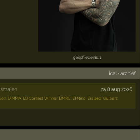
geschiedenis: 1
ical
·
archief
osmalen
za 8 aug 2026
ion
,
DIMMA
,
DJ Contest Winner
,
DMRC
,
El Nino
,
Eraized
,
Guiberz
,