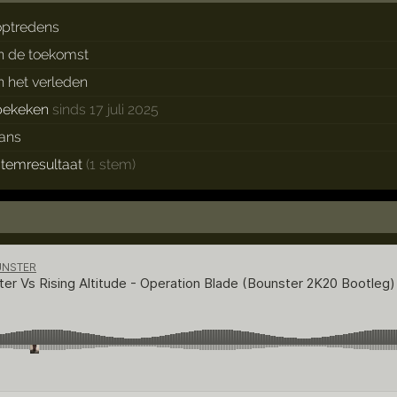
optredens
in de toekomst
in het verleden
bekeken
sinds 17 juli 2025
fans
stemresultaat
(1 stem)