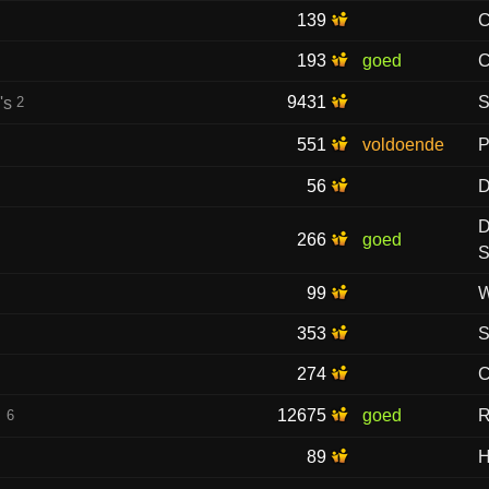
139
C
193
goed
C
9431
S
2
551
voldoende
P
l
56
D
D
266
goed
S
99
W
353
S
274
C
12675
goed
R
6
89
H