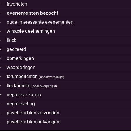
·
favorieten
evenementen bezocht
·
·
oude interessante evenementen
·
winactie deelnemingen
·
flock
×
geciteerd
·
opmerkingen
·
waarderingen
·
forumberichten
(
onderwerpenlijst
)
·
flockbericht
(
onderwerpenlijst
)
×
negatieve karma
·
negatieveling
·
privéberichten verzonden
·
privéberichten ontvangen