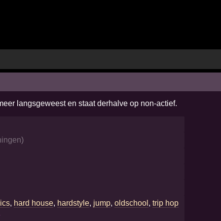
 meer langsgeweest en staat derhalve op non-actief.
ningen
)
ics
,
hard house
,
hardstyle
,
jump
,
oldschool
,
trip hop
e