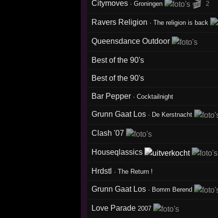
🎬
Citymoves
·
Groningen
2
Ravers Religion
·
The religion is back
Queensdance Outdoor
Best of the 90's
Best of the 90's
Bar Pepper
·
Cocktailnight
Grunn Gaat Los
·
De Kerstnacht
Clash '07
Houseqlassics
Hrdstl
·
The Return !
Grunn Gaat Los
·
Bomm Berend
Love Parade
2007