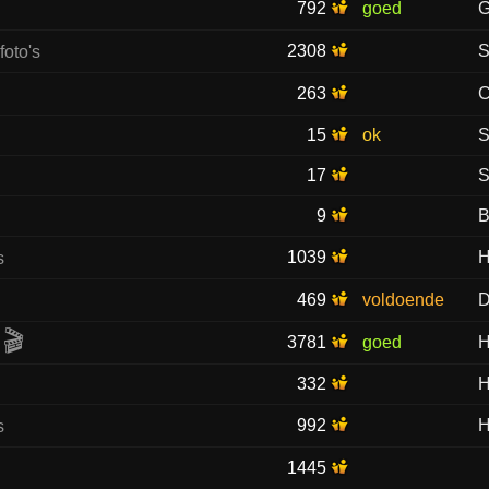
792
goed
G
2308
S
263
C
15
ok
S
17
S
9
B
1039
H
469
voldoende
D
🎬
3781
goed
H
332
H
992
H
1445