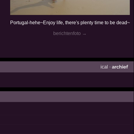
Portugal-hehe~Enjoy life, there's plenty time to be dead~
berichtenfoto →
archief
ical
·