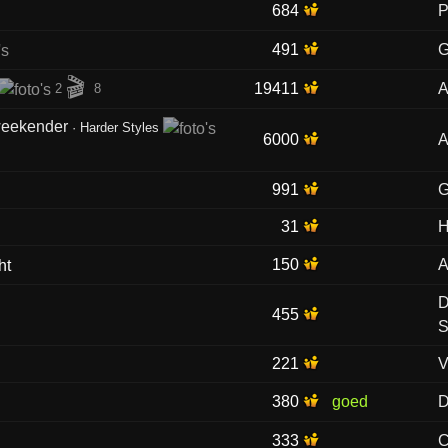
684
P
491
G
🎬
19411
A
2
8
 weekender
·
Harder Styles
6000
A
991
G
31
H
150
A
D
455
S
221
V
380
goed
D
333
C