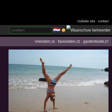
mobiele site
·
contact
🇳🇱
­
vrienden
·
favorieten
·
gastenboek
,16
,32
,67