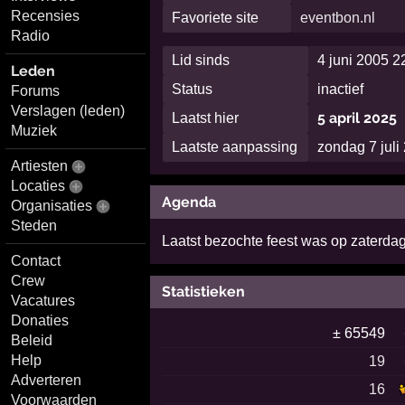
Recensies
Favoriete site
eventbon.nl
Radio
Lid sinds
4 juni 2005 2
Leden
Status
inactief
Forums
Verslagen (leden)
5 april 2025
Laatst hier
Muziek
Laatste aanpassing
zondag 7 jul
Artiesten
Locaties
Agenda
Organisaties
Steden
Laatst bezochte feest was op zaterdag
Contact
Crew
Statistieken
Vacatures
Donaties
± 65549
Beleid
Help
19
Adverteren
16
Voorwaarden