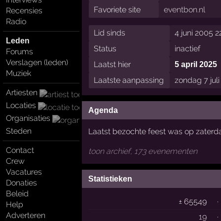
Favoriete site
eventbon.nl
Recensies
Radio
Lid sinds
4 juni 2005 2
Leden
Status
inactief
Forums
Verslagen (leden)
Laatst hier
5 april 2025
Muziek
Laatste aanpassing
zondag 7 jul
Artiesten
Locaties
Agenda
Organisaties
Steden
Laatst bezochte feest was op zaterdag
Contact
toon archief, 173 evenementen
Crew
Vacatures
Statistieken
Donaties
Beleid
± 65549
·
Help
Adverteren
19
·