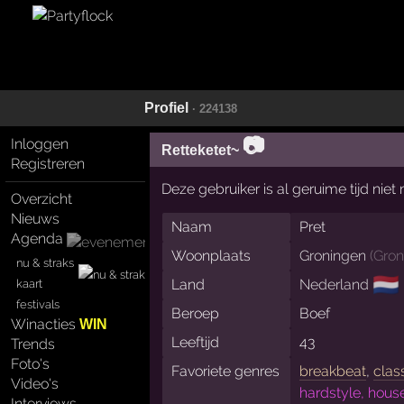
Profiel
· 224138
📷
Inloggen
Retteketet~
Registreren
Deze gebruiker is al geruime tijd nie
Overzicht
Nieuws
Naam
Pret
Agenda
Woonplaats
Groningen
(
Gron
nu & straks
🇳🇱
Land
Nederland
kaart
festivals
Beroep
Boef
Winacties
WIN
Leeftijd
43
Trends
Foto's
Favoriete genres
breakbeat
,
clas
Video's
hardstyle, hous
Interviews