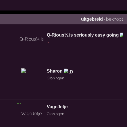
·
beknopt
uitgebreid
Q-Rious¼ is seriously easy going
♀
Sharon
Groningen
VageJetje
Groningen