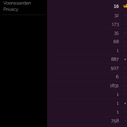
Voorwaarden
16
Privacy
32
·
173
·
35
·
68
·
1
·
887
×
507
·
6
·
1831
·
1
·
1
×
1
·
758
·