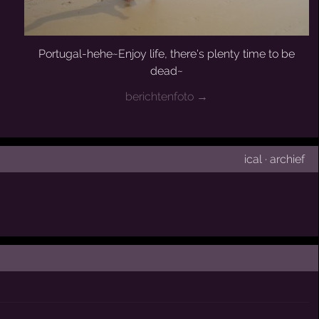
Portugal-hehe~Enjoy life, there's plenty time to be
dead~
berichtenfoto →
ical
·
archief