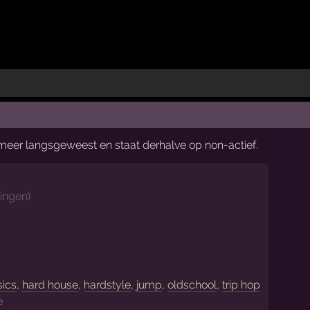
t meer langsgeweest en staat derhalve op non-actief.
ingen
)
sics
,
hard house
,
hardstyle
,
jump
,
oldschool
,
trip hop
e