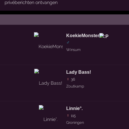
privéberichten ontvangen
KoekieMonster
♂
Winsum
Lady Bass!
♀
36
Zoutkamp
Linnie°.
♀
115
Groningen