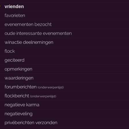
vrienden
favorieten
evenementen bezocht
oude interessante evenementen
winactie deelnemingen
flock
geciteerd
opmerkingen
waarderingen
forumberichten
(
onderwerpenlijst
)
flockbericht
(
onderwerpenlijst
)
negatieve karma
negatieveling
privéberichten verzonden