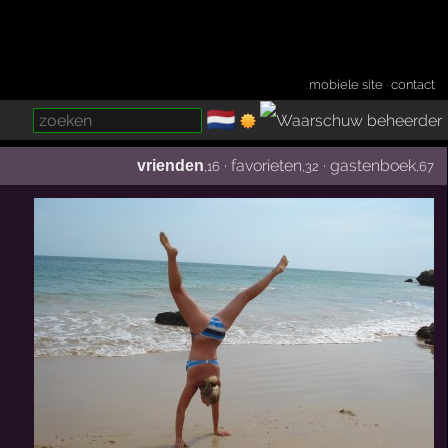
mobiele site
·
contact
🇳🇱
­
·
favorieten
·
gastenboek
vrienden
,16
,32
,67