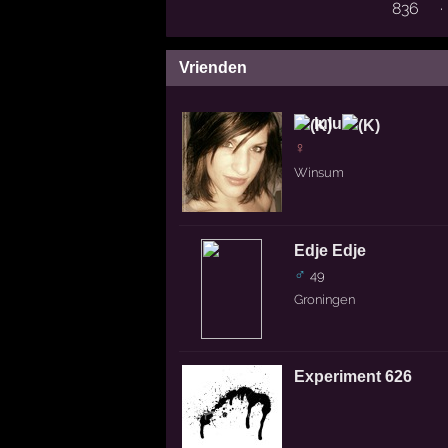
836
·
Vrienden
lulu
♀
Winsum
Edje Edje
♂
49
Groningen
Experiment 626