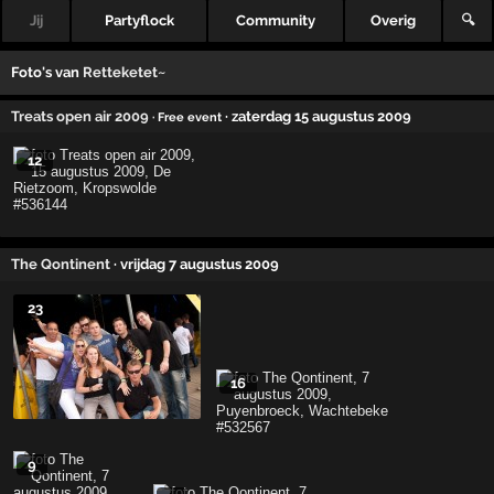
Jij
Partyflock
Community
Overig
🔍
Foto's van
Retteketet~
Treats open air 2009
· zaterdag 15 augustus 2009
· Free event
12
The Qontinent
· vrijdag 7 augustus 2009
23
16
9