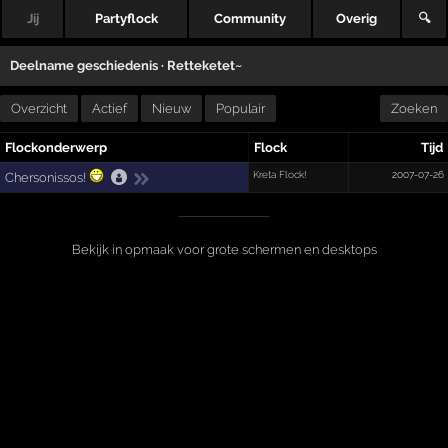
Jij
Partyflock
Community
Overig
🔍
Deelname geschiedenis ·
Retteketet~
Overzicht
Actief
Nieuw
Populair
Zoeken
Flockonderwerp
Flock
Tijd
Kreta Flock!
2007-07-26
Chersonissos!
Bekijk in opmaak voor grote schermen en desktops