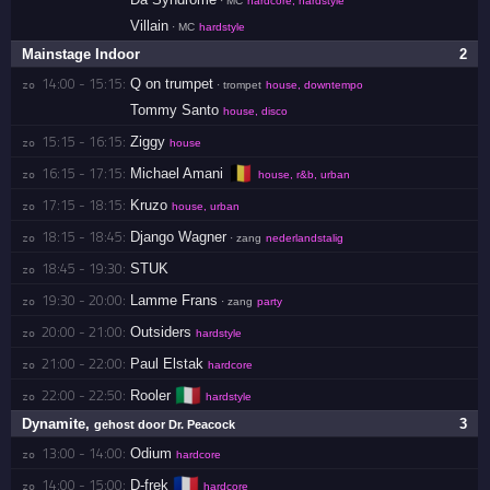
· MC
hardcore, hardstyle
Villain
· MC
hardstyle
Mainstage Indoor
2
14:00 - 15:15:
Q on trumpet
zo 
· trompet
house, downtempo
Tommy Santo
house, disco
15:15 - 16:15:
Ziggy
zo 
house
🇧🇪
16:15 - 17:15:
Michael Amani
zo 
house, r&b, urban
17:15 - 18:15:
Kruzo
zo 
house, urban
18:15 - 18:45:
Django Wagner
zo 
· zang
nederlandstalig
18:45 - 19:30:
STUK
zo 
19:30 - 20:00:
Lamme Frans
zo 
· zang
party
20:00 - 21:00:
Outsiders
zo 
hardstyle
21:00 - 22:00:
Paul Elstak
zo 
hardcore
🇮🇹
22:00 - 22:50:
Rooler
zo 
hardstyle
Dynamite
,
3
gehost door Dr. Peacock
13:00 - 14:00:
Odium
zo 
hardcore
🇫🇷
14:00 - 15:00:
D-frek
zo 
hardcore