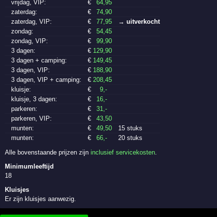
vrijdag, VIP:
€
64
,95
zaterdag:
€
74
,90
zaterdag, VIP:
€
77
,95
→ uitverkocht
zondag:
€
54
,45
zondag, VIP:
€
99
,90
3 dagen:
€
129
,90
3 dagen + camping:
€
149
,45
3 dagen, VIP:
€
188
,90
3 dagen, VIP + camping:
€
208
,45
kluisje:
€
9
,-
kluisje, 3 dagen:
€
16
,-
parkeren:
€
31
,-
parkeren, VIP:
€
43
,50
munten:
€
49
,50
15 stuks
munten:
€
66
,-
20 stuks
Alle bovenstaande prijzen zijn
inclusief servicekosten
.
Minimumleeftijd
18
Kluisjes
Er zijn kluisjes aanwezig.