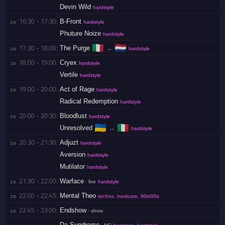
Devin Wild
hardstyle
16:30 - 17:30:
B-Front
zo 
hardstyle
Phuture Noize
hardstyle
🇮🇹
🇳🇱
17:30 - 18:00:
The Purge
→
zo 
hardstyle
18:00 - 19:00:
Cryex
zo 
hardstyle
Vertile
hardstyle
19:00 - 20:00:
Act of Rage
zo 
hardstyle
Radical Redemption
hardstyle
20:00 - 20:30:
Bloodlust
zo 
hardstyle
🇺🇦
🇮🇹
Unresolved
→
hardstyle
20:30 - 21:30:
Adjuzt
zo 
hardstyle
Aversion
hardstyle
Mutilator
hardstyle
21:30 - 22:00:
Warface
zo 
· live
hardstyle
22:00 - 22:45:
Mental Theo
zo 
techno, hardcore, 90s/00s
22:45 - 23:00:
Endshow
zo 
· show
Da Syndrome