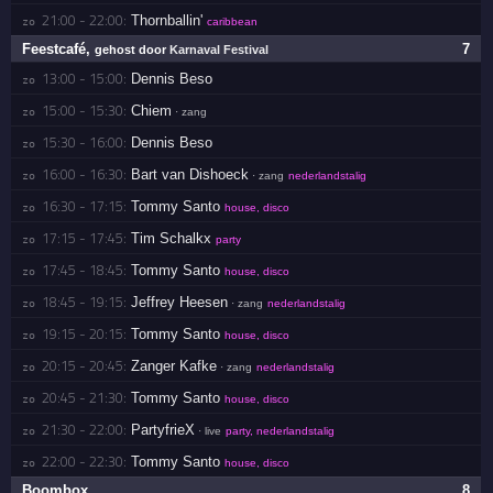
21:00 - 22:00:
Thornballin'
zo 
caribbean
Feestcafé
,
7
gehost door
Karnaval Festival
13:00 - 15:00:
Dennis Beso
zo 
15:00 - 15:30:
Chiem
zo 
· zang
15:30 - 16:00:
Dennis Beso
zo 
16:00 - 16:30:
Bart van Dishoeck
zo 
· zang
nederlandstalig
16:30 - 17:15:
Tommy Santo
zo 
house, disco
17:15 - 17:45:
Tim Schalkx
zo 
party
17:45 - 18:45:
Tommy Santo
zo 
house, disco
18:45 - 19:15:
Jeffrey Heesen
zo 
· zang
nederlandstalig
19:15 - 20:15:
Tommy Santo
zo 
house, disco
20:15 - 20:45:
Zanger Kafke
zo 
· zang
nederlandstalig
20:45 - 21:30:
Tommy Santo
zo 
house, disco
21:30 - 22:00:
PartyfrieX
zo 
· live
party, nederlandstalig
22:00 - 22:30:
Tommy Santo
zo 
house, disco
Boombox
8