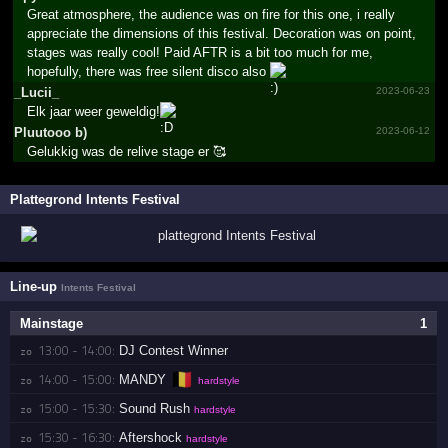
Great atmosphere, the audience was on fire for this one, i really
appreciate the dimensions of this festival. Decoration was on point,
stages was really cool! Paid AFTR is a bit too much for me,
hopefully, there was free silent disco also
_Lucii_
2023-06-23
Elk jaar weer geweldig!
Pluutooo b)
2023-06-12
Gelukkig was de relive stage er 🥰
Plattegrond Intents Festival
Line-up
Intents Festival
Mainstage
1
13:00 - 14:00:
DJ Contest Winner
zo 
🇧🇪
14:00 - 15:00:
MANDY
zo 
hardstyle
15:00 - 15:30:
Sound Rush
zo 
hardstyle
15:30 - 16:30:
Aftershock
zo 
hardstyle