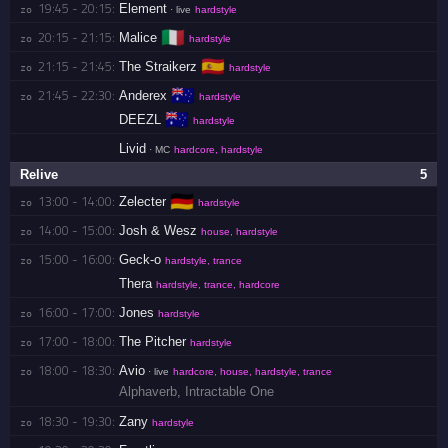
19:45 - 20:15:
Element
zo 
· live
hardstyle
🇮🇹
20:15 - 21:15:
Malice
zo 
hardstyle
🇪🇸
21:15 - 21:45:
The Straikerz
zo 
hardstyle
🇦🇺
21:45 - 22:30:
Anderex
zo 
hardstyle
🇦🇺
DEEZL
hardstyle
Livid
· MC
hardcore, hardstyle
Relive
5
🇩🇪
13:00 - 14:00:
Zelecter
zo 
hardstyle
14:00 - 15:00:
Josh & Wesz
zo 
house, hardstyle
15:00 - 16:00:
Geck-o
zo 
hardstyle, trance
Thera
hardstyle, trance, hardcore
16:00 - 17:00:
Jones
zo 
hardstyle
17:00 - 18:00:
The Pitcher
zo 
hardstyle
18:00 - 18:30:
Avio
zo 
· live
hardcore, house, hardstyle, trance
Alphaverb
,
Intractable One
18:30 - 19:30:
Zany
zo 
hardstyle