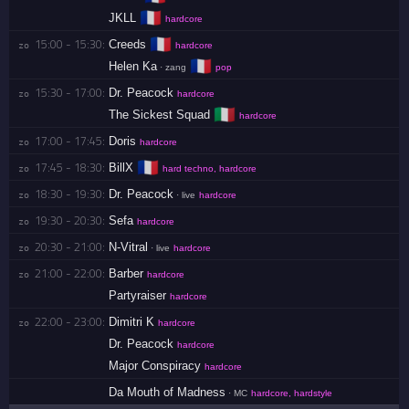
🇫🇷
JKLL
hardcore
🇫🇷
15:00 - 15:30:
Creeds
zo 
hardcore
🇫🇷
Helen Ka
· zang
pop
15:30 - 17:00:
Dr. Peacock
zo 
hardcore
🇮🇹
The Sickest Squad
hardcore
17:00 - 17:45:
Doris
zo 
hardcore
🇫🇷
17:45 - 18:30:
BillX
zo 
hard techno, hardcore
18:30 - 19:30:
Dr. Peacock
zo 
· live
hardcore
19:30 - 20:30:
Sefa
zo 
hardcore
20:30 - 21:00:
N-Vitral
zo 
· live
hardcore
21:00 - 22:00:
Barber
zo 
hardcore
Partyraiser
hardcore
22:00 - 23:00:
Dimitri K
zo 
hardcore
Dr. Peacock
hardcore
Major Conspiracy
hardcore
Da Mouth of Madness
· MC
hardcore, hardstyle