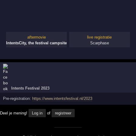
aftermovie
live registratie
IntentsCity, the festival campsite
Scarphase
Intents Festival 2023
Pre-registration:
https://www.intentsfestival.nl/2023
Deel je mening!
Log in
of
registreer