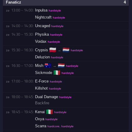
Fanaticz
4
13:00 - 14:00:
Inpulsa
zo 
hardstyle
Nightcraft
hardstyle
14:00 - 14:30:
Uncaged
zo 
hardstyle
14:30 - 15:30:
Physika
zo 
hardstyle
Voidax
hardstyle
🇵🇱
🇳🇱
15:30 - 16:30:
Crypsis
→
zo 
hardstyle
Deluzion
hardstyle
🇦🇺
🇳🇱
16:30 - 17:00:
Mish
→
zo 
hardstyle
🇮🇹
Sickmode
hardstyle
17:00 - 18:00:
E-Force
zo 
hardstyle
Killshot
hardstyle
18:00 - 18:45:
Dual Damage
zo 
hardstyle
Backfire
🇮🇹
18:45 - 19:45:
Kenai
zo 
hardstyle
Oxya
hardstyle
Scarra
hardcore, hardstyle