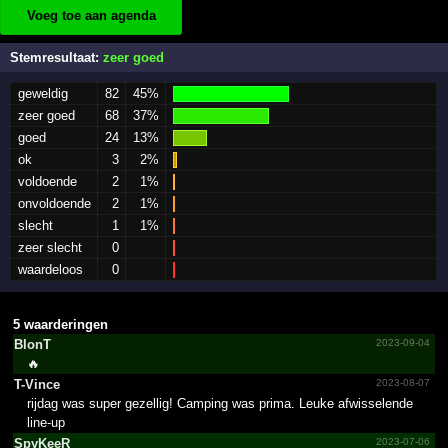
Voeg toe aan agenda
Stemresultaat:
zeer goed
geweldig
82
45%
zeer goed
68
37%
goed
24
13%
ok
3
2%
voldoende
2
1%
onvoldoende
2
1%
slecht
1
1%
zeer slecht
0
waardeloos
0
5 waarderingen
BlonT
2023-09-04
🔥
T-Vince
2023-08-07
rijdag was super gezellig! Camping was prima. Leuke afwisselende
line-up
SpyKeeR
2023-07-06