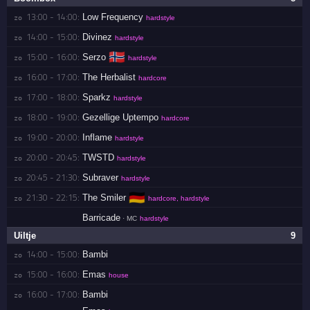
13:00 - 14:00:
Low Frequency
zo 
hardstyle
14:00 - 15:00:
Divinez
zo 
hardstyle
🇳🇴
15:00 - 16:00:
Serzo
zo 
hardstyle
16:00 - 17:00:
The Herbalist
zo 
hardcore
17:00 - 18:00:
Sparkz
zo 
hardstyle
18:00 - 19:00:
Gezellige Uptempo
zo 
hardcore
19:00 - 20:00:
Inflame
zo 
hardstyle
20:00 - 20:45:
TWSTD
zo 
hardstyle
20:45 - 21:30:
Subraver
zo 
hardstyle
🇩🇪
21:30 - 22:15:
The Smiler
zo 
hardcore, hardstyle
Barricade
· MC
hardstyle
Uiltje
9
14:00 - 15:00:
Bambi
zo 
15:00 - 16:00:
Emas
zo 
house
16:00 - 17:00:
Bambi
zo 