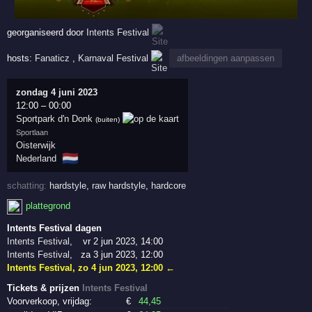
georganiseerd door
Intents Festival
hosts:
Fanaticz
,
Karnaval Festival
afbeeldingen aanpassen
zondag 4 juni 2023
12:00
–
00:00
Sportpark d'n Donk
(buiten)
Sportlaan
Oisterwijk
🇳🇱
Nederland
schatting:
hardstyle
,
raw hardstyle
,
hardcore
plattegrond
Intents Festival dagen
Intents Festival
,
vr 2 jun 2023, 14:00
Intents Festival
,
za 3 jun 2023, 12:00
Intents Festival
,
zo 4 jun 2023, 12:00
←
Tickets & prijzen
Intents Festival
Voorverkoop, vrijdag:
€
44
,45