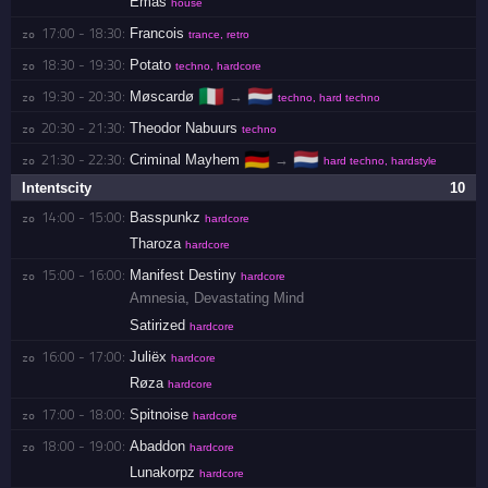
Emas
house
17:00 - 18:30:
Francois
zo 
trance, retro
18:30 - 19:30:
Potato
zo 
techno, hardcore
🇮🇹
🇳🇱
19:30 - 20:30:
Møscardø
→
zo 
techno, hard techno
20:30 - 21:30:
Theodor Nabuurs
zo 
techno
🇩🇪
🇳🇱
21:30 - 22:30:
Criminal Mayhem
→
zo 
hard techno, hardstyle
Intentscity
10
14:00 - 15:00:
Basspunkz
zo 
hardcore
Tharoza
hardcore
15:00 - 16:00:
Manifest Destiny
zo 
hardcore
Amnesia
,
Devastating Mind
Satirized
hardcore
16:00 - 17:00:
Juliëx
zo 
hardcore
Røza
hardcore
17:00 - 18:00:
Spitnoise
zo 
hardcore
18:00 - 19:00:
Abaddon
zo 
hardcore
Lunakorpz
hardcore