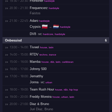
19:30 - 20:30:
Frontliner
zo 
hardstyle
20:30 - 21:30:
Frequencerz
zo 
hardstyle
Faistos
21:30 - 22:45:
Adaro
zo 
hardstyle
🇵🇱
🇳🇱
Crypsis
→
hardstyle
DV8
· MC
hardcore, hardstyle
Onbesuisd
6
13:00 - 14:00:
Tivwel
zo 
house, latin
14:00 - 15:00:
RTDV
zo 
techno, trance
15:00 - 16:00:
Mamba
zo 
house, r&b, latin, caribbean
16:00 - 17:00:
Johnny 500
zo 
17:00 - 18:00:
Jematthy
zo 
Jonna
· MC
urban
18:00 - 19:00:
Team Rush Hour
zo 
house, r&b, hip hop
19:00 - 20:00:
Freddy Moreira
zo 
house, urban, latin
20:00 - 21:00:
Diaz & Bruno
zo 
Juri Diaz
,
Bruno