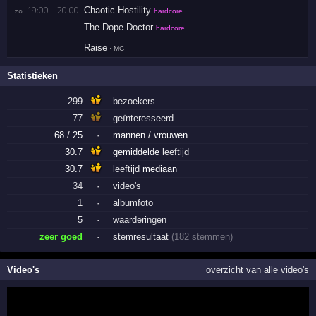
19:00 - 20:00:
Chaotic Hostility
zo 
hardcore
The Dope Doctor
hardcore
Raise
· MC
Statistieken
299
bezoekers
77
geïnteresseerd
68 / 25
·
mannen / vrouwen
30.7
gemiddelde
leeftijd
30.7
leeftijd
mediaan
34
·
video's
1
·
albumfoto
5
·
waarderingen
zeer goed
·
stemresultaat
(182 stemmen)
Video's
overzicht van alle video's