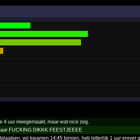
te 4 uur meegemaakt, maar wat nice zeg.
, maar FUCKING DIKKK FEESTJEEEE
lplaatsen. wij kwamen 14:45 binnen, heb letterlijk 1 uur erover 