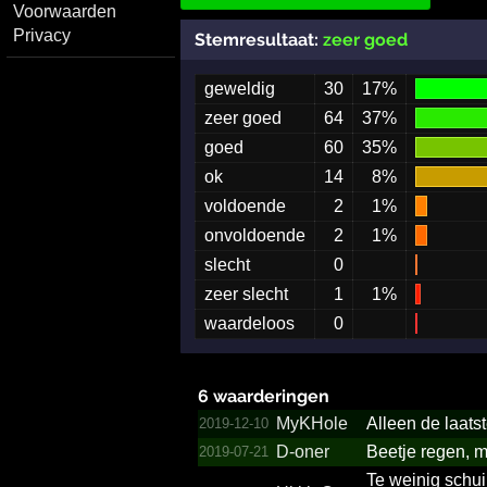
Voorwaarden
Privacy
Stemresultaat:
zeer goed
geweldig
30
17%
zeer goed
64
37%
goed
60
35%
ok
14
8%
voldoende
2
1%
onvoldoende
2
1%
slecht
0
zeer slecht
1
1%
waardeloos
0
6 waarderingen
MyKHole
Alleen de laats
2019-12-10
D-oner
Beetje regen
2019-07-21
Te weinig schui