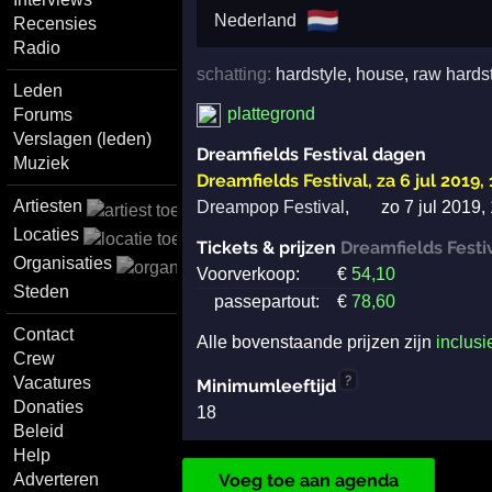
🇳🇱
Nederland
Recensies
Radio
schatting:
hardstyle
,
house
,
raw hards
Leden
plattegrond
Forums
Verslagen (leden)
Dreamfields Festival dagen
Muziek
Dreamfields Festival
,
za 6 jul 2019,
Artiesten
Dreampop Festival
,
zo 7 jul 2019,
Locaties
Tickets & prijzen
Dreamfields Festi
Organisaties
Voorverkoop:
€
54
,10
Steden
passepartout:
€
78
,60
Contact
Alle bovenstaande prijzen zijn
inclusi
Crew
?
Vacatures
Minimumleeftijd
Donaties
18
Beleid
Help
Voeg toe aan agenda
Adverteren