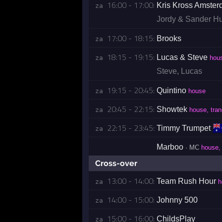
16:00 - 17:00:
Kris Kross Amste
za 
Jordy & Sander H
17:00 - 18:15:
Brooks
za 
18:15 - 19:15:
Lucas & Steve
za 
hou
Steve
,
Lucas
19:15 - 20:45:
Quintino
za 
house
20:45 - 22:15:
Showtek
za 
house, tra
🇦
22:15 - 23:45:
Timmy Trumpet
za 
Marboo
· MC
house, 
Cross-over
13:00 - 14:00:
Team Rush Hour
za 
h
14:00 - 15:00:
Johnny 500
za 
15:00 - 16:00:
ChildsPlay
za 