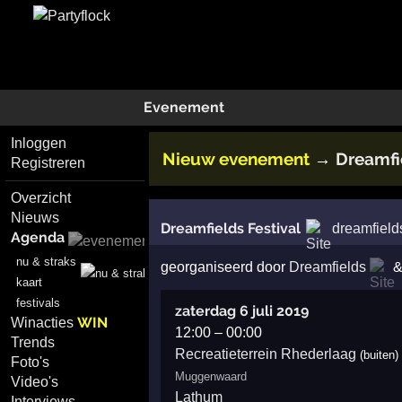
Evenement
Inloggen
Nieuw evenement
Dreamfie
→
Registreren
Overzicht
Nieuws
Dreamfields Festival
dreamfield
Agenda
nu & straks
georganiseerd door
Dreamfields
kaart
festivals
zaterdag 6 juli 2019
WIN
Winacties
12:00
–
00:00
Trends
Recreatieterrein Rhederlaag
(buiten)
Foto's
Muggenwaard
Video's
Lathum
Interviews