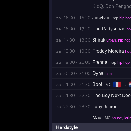
KidQ
,
Don Perign
16:00 - 16:30:
Josylvio
za 
· rap
hip ho
16:30 - 17:30:
The Partysquad
za 
ho
17:30 - 18:30:
$hirak
za 
urban, hip hop
18:30 - 19:30:
Freddy Moreira
za 
hou
19:30 - 20:00:
Frenna
za 
· rap
hip hop,
20:00 - 21:00:
Dyna
za 
latin
🇫🇷

21:00 - 21:30:
Boef
→
za 
· MC
21:30 - 22:30:
The Boy Next Doo
za 
22:30 - 23:30:
Tony Junior
za 
May
· MC
house, lati
Hardstyle