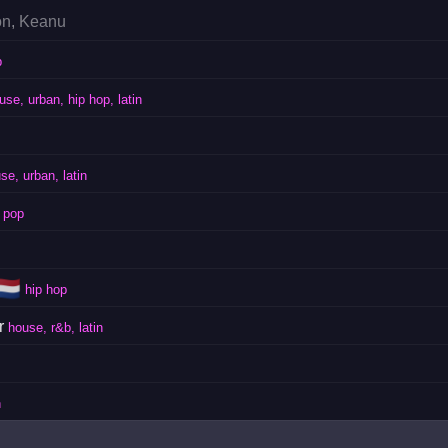
on
,
Keanu
p
use, urban, hip hop, latin
se, urban, latin
 pop
🇱
hip hop
r
house, r&b, latin
n