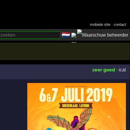
mobiele site
·
contact
🇳🇱
­
zeer goed
·
ical