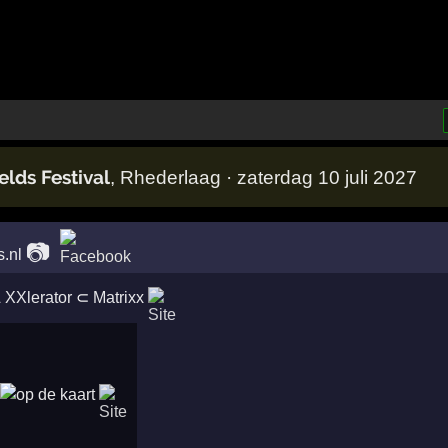
lds Festival
, Rhederlaag · zaterdag 10 juli 2027
📷
s.nl
&
XXlerator
⊂
Matrixx