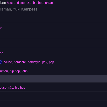
rdam
house, disco, r&b, hip hop, urban
uisman
,
Yuki Kempees
se
nce
🇺
house, hardcore, hardstyle, psy, pop
urban, hip hop, latin
ouse, r&b, hip hop