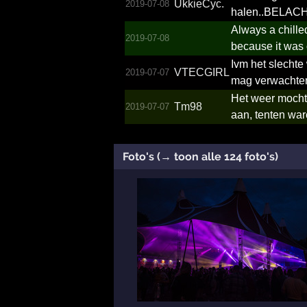
UkkieCyc.
2019-07-08
halen..BELACHE
Always a chille
2019-07-08
because it was o
Ivm het slechte
VTECGIRL
2019-07-07
mag verwachten 
Het weer mocht 
Tm98
2019-07-07
aan, tenten war
Foto's (→ toon alle 124 foto's)