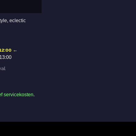
tyle
,
eclectic
 12:00
←
 13:00
val
ef servicekosten
.