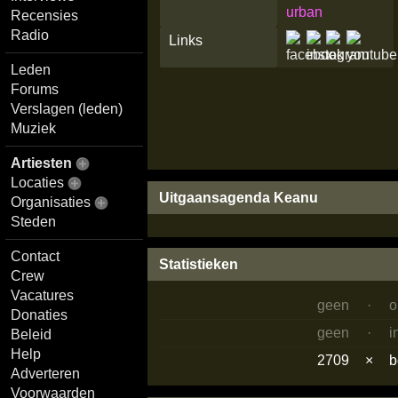
urban
Recensies
Radio
Links
Leden
Forums
Verslagen (leden)
Muziek
Artiesten
Locaties
Uitgaansagenda Keanu
Organisaties
Steden
Contact
Statistieken
Crew
Vacatures
geen
·
o
Donaties
geen
·
i
Beleid
Help
2709
×
b
Adverteren
Voorwaarden