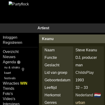
Artiest
Inloggen
Keanu
Registreren
Naam
Steve Keanu
Overzicht
Nieuws
Functie
DJ, producer
Agenda
Geslacht
man
nu & straks
Lid van groep
ChildsPlay
kaart
festivals
Geboortedatum
1993
Winacties
WIN
Leeftijd
32 – 33
Trends
Foto's
🇳🇱
Herkomst
Nederland
Video's
Genres
urban
Interviews