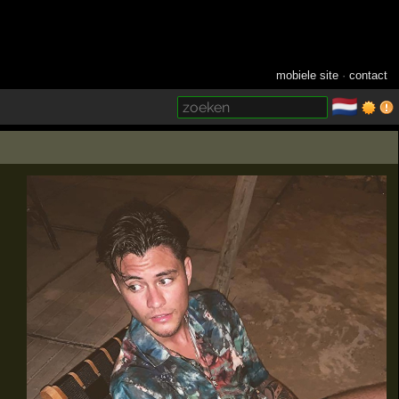
mobiele site
·
contact
🇳🇱
­