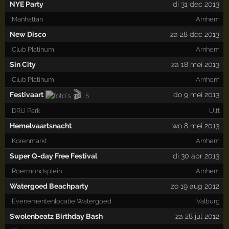
NYE Party
di 31 dec 2013
Manhattan
Arnhem
New Disco
za 28 dec 2013
Club Platinum
Arnhem
Sin City
za 18 mei 2013
Club Platinum
Arnhem
🎬
Festivaart
do 9 mei 2013
5
DRU Park
Ulft
Hemelvaartsnacht
wo 8 mei 2013
Korenmarkt
Arnhem
Super Q-day Free Festival
di 30 apr 2013
Roermondsplein
Arnhem
Watergoed Beachparty
zo 19 aug 2012
Evenementenlocatie Watergoed
Valburg
Swolenbeatz Birthday Bash
za 28 jul 2012