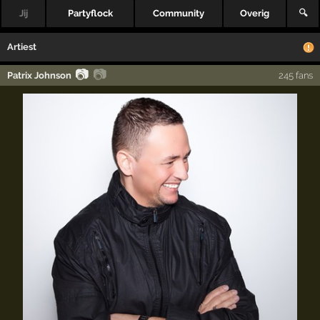
Jij
Partyflock
Community
Overig
🔍
Artiest
📷
📷
Patrix Johnson
245 fans