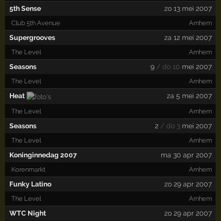
5th Sense
zo 13 mei 2007
Club 5th Avenue
Arnhem
Supergrooves
za 12 mei 2007
The Level
Arnhem
Seasons
9
/ do 10
mei 2007
The Level
Arnhem
Heat
za 5 mei 2007
The Level
Arnhem
Seasons
2
/ do 3
mei 2007
The Level
Arnhem
Koninginnedag 2007
ma 30 apr 2007
Korenmarkt
Arnhem
Funky Latino
zo 29 apr 2007
The Level
Arnhem
WTC Night
zo 29 apr 2007