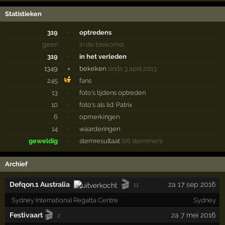
Statistieken
319
·
optredens
geen
·
in de toekomst
319
·
in het verleden
1349
×
bekeken
sinds 3 april 2013
245
fans
13
·
foto's tijdens optreden
10
·
foto's als lid: Patrix
6
·
opmerkingen
14
·
waarderingen
geweldig
·
stemresultaat
(26 stemmen)
Archief
🎬
Defqon.1 Australia
za 17 sep 2016
11
Sydney International Regatta Centre
Sydney
🎬
Festivaart
za 7 mei 2016
2