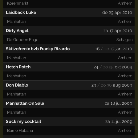
Korenmarkt
Arnhem
Laidback Luke
do 29 apr 2010
Manhattan
Arnhem
Dirty Angel
za 17 apr 2010
De Gouden Engel
Schagen
Skitzofrenix b2b Franky Rizardo
16
/ zo 17
jan 2010
Manhattan
Arnhem
Hotch Potch
24
/ zo 25
okt 2009
Manhattan
Arnhem
Don Diablo
29
/ zo 30
aug 2009
Manhattan
Arnhem
Manhattan On Sale
za 18 jul 2009
Manhattan
Arnhem
Suck my cocktail
za 11 jul 2009
Barrio Habana
Arnhem