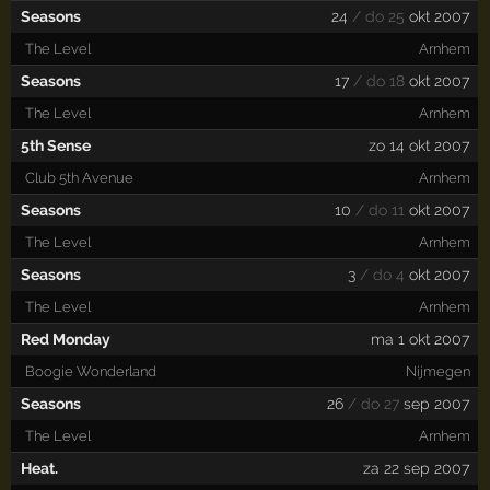
Seasons
24
/ do 25
okt 2007
The Level
Arnhem
Seasons
17
/ do 18
okt 2007
The Level
Arnhem
5th Sense
zo 14 okt 2007
Club 5th Avenue
Arnhem
Seasons
10
/ do 11
okt 2007
The Level
Arnhem
Seasons
3
/ do 4
okt 2007
The Level
Arnhem
Red Monday
ma 1 okt 2007
Boogie Wonderland
Nijmegen
Seasons
26
/ do 27
sep 2007
The Level
Arnhem
Heat.
za 22 sep 2007