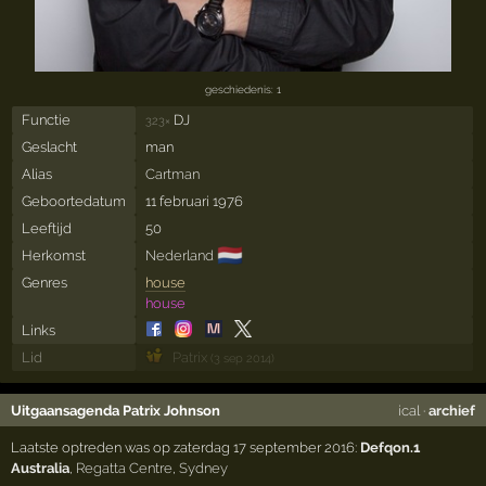
geschiedenis: 1
Functie
DJ
323×
Geslacht
man
Alias
Cartman
Geboortedatum
11 februari 1976
Leeftijd
50
🇳🇱
Herkomst
Nederland
Genres
house
house
Links
Lid
Patrix
(3 sep 2014)
Uitgaansagenda Patrix Johnson
ical
·
archief
Laatste optreden was op zaterdag 17 september 2016:
Defqon.1
Australia
,
Regatta Centre
,
Sydney