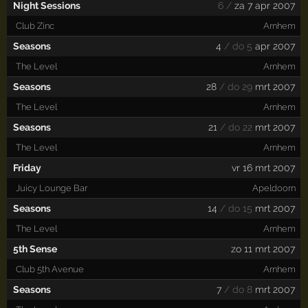
Night Sessions
6 /
za 7 apr 2007
Club Zinc
Arnhem
Seasons
4
/ do 5
apr 2007
The Level
Arnhem
Seasons
28
/ do 29
mrt 2007
The Level
Arnhem
Seasons
21
/ do 22
mrt 2007
The Level
Arnhem
Friday
vr 16 mrt 2007
Juicy Lounge Bar
Apeldoorn
Seasons
14
/ do 15
mrt 2007
The Level
Arnhem
5th Sense
zo 11 mrt 2007
Club 5th Avenue
Arnhem
Seasons
7
/ do 8
mrt 2007