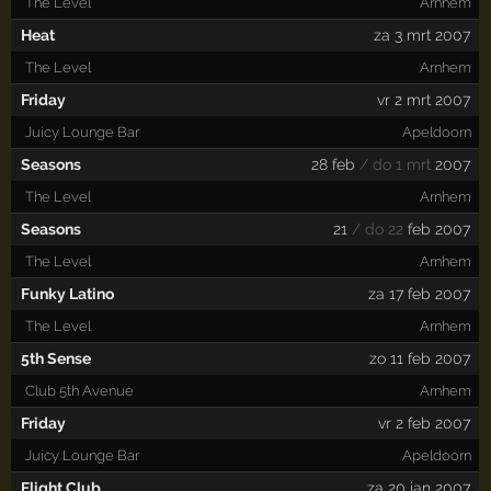
The Level
Arnhem
Heat
za 3 mrt 2007
The Level
Arnhem
Friday
vr 2 mrt 2007
Juicy Lounge Bar
Apeldoorn
Seasons
28 feb
/ do 1 mrt
2007
The Level
Arnhem
Seasons
21
/ do 22
feb 2007
The Level
Arnhem
Funky Latino
za 17 feb 2007
The Level
Arnhem
5th Sense
zo 11 feb 2007
Club 5th Avenue
Arnhem
Friday
vr 2 feb 2007
Juicy Lounge Bar
Apeldoorn
Flight Club
za 20 jan 2007