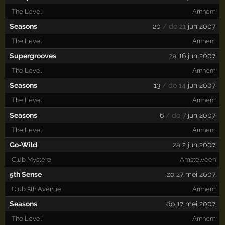
The Level
Arnhem
Seasons
20
/ do 21
jun 2007
The Level
Arnhem
Supergrooves
za 16 jun 2007
The Level
Arnhem
Seasons
13
/ do 14
jun 2007
The Level
Arnhem
Seasons
6
/ do 7
jun 2007
The Level
Arnhem
Go-Wild
za 2 jun 2007
Club Mystère
Amstelveen
5th Sense
zo 27 mei 2007
Club 5th Avenue
Arnhem
Seasons
do 17 mei 2007
The Level
Arnhem