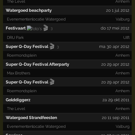
The Level
Arnhem
Watergoed beachparty
zo 1 jul 2012
Evenementenlocatie Watergoed
Valburg
🎬
Festivaart
do 17 mei 2012
3
DRU Park
Ulft
🎬
Super Q-Day Festival
ma 30 apr 2012
3
Roermondsplein
Arnhem
Super Q-Day Festival Afterparty
zo 29 apr 2012
Max Brothers
Arnhem
🎬
Super Q-Day Festival
zo 29 apr 2012
Roermondsplein
Arnhem
Golddiggerz
za 29 okt 2011
The Level
Arnhem
Watergoed Strandfeesten
zo 11 sep 2011
Evenementenlocatie Watergoed
Valburg