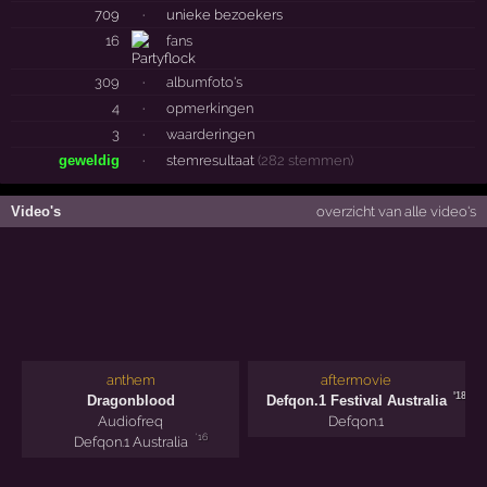
709
·
unieke bezoekers
16
fans
309
·
albumfoto's
4
·
opmerkingen
3
·
waarderingen
geweldig
·
stemresultaat
(282 stemmen)
Video's
overzicht van alle video's
anthem
aftermovie
'18
Dragonblood
Defqon.1 Festival Australia
Audiofreq
Defqon.1
'16
Defqon.1 Australia