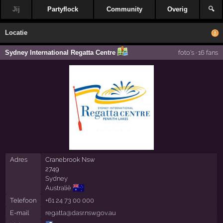
Jij
Partyflock
Community
Overig
🔍
Locatie
Sydney International Regatta Centre
foto's
·
16 fans
Adres
Cranebrook Nsw
2749
Sydney
🇦🇺
Australië
Telefoon
+61 24 73 00 000
E-mail
regatta@dasr.nsw.gov.au