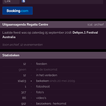
Link
Uitgaansagenda Regatta Centre
ical
·
archief
Laatste feest was op zaterdag 15 september 2018:
Defqon.1 Festival
Australia
toon archief, 12 evenementen
Statistieken
12
·
feesten
geen
·
in de toekomst
12
·
in het verleden
10403
×
bekeken
sinds 20 mei 2009
1
·
fotoshoot
327
·
foto's
86
·
video's
912
·
bezoekers ·
herkomst