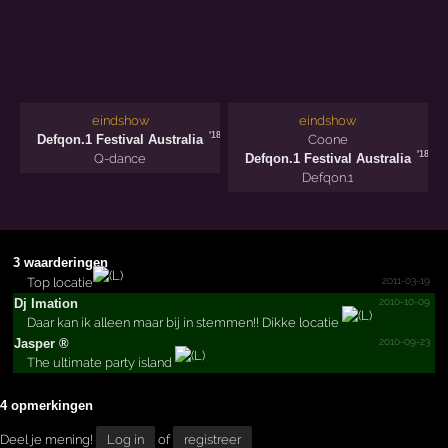
eindshow
eindshow
'18
Defqon.1 Festival Australia
Coone
'18
Q-dance
Defqon.1 Festival Australia
Defqon.1
3 waarderingen
2011-03-19
Top locatie
2010-10-09
Dj Imation
Daar kan ik alleen maar bij in stemmen!! Dikke locatie
2010-09-23
Jasper ®
The ultimate party island
4 opmerkingen
Deel je mening!
Log in
of
registreer