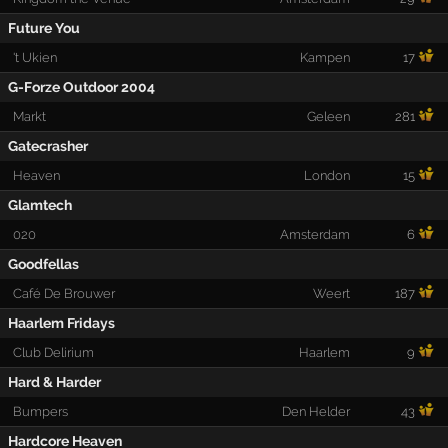
Future You
't Ukien
Kampen
17
G-Forze Outdoor 2004
Markt
Geleen
281
Gatecrasher
Heaven
London
15
Glamtech
020
Amsterdam
6
Goodfellas
Café De Brouwer
Weert
187
Haarlem Fridays
Club Delirium
Haarlem
9
Hard & Harder
Bumpers
Den Helder
43
Hardcore Heaven