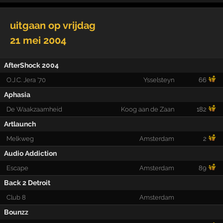
uitgaan op
vrijdag
21 mei 2004
AfterShock 2004
O.J.C. Jera '70
Ysselsteyn
66
Aphasia
De Waakzaamheid
Koog aan de Zaan
182
Artlaunch
Melkweg
Amsterdam
2
Audio Addiction
Escape
Amsterdam
89
Back 2 Detroit
Club 8
Amsterdam
Bounzz