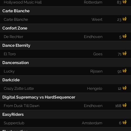
Hollywood Music Hall
Rotterdam
83
Carte Blanche
Carte Blanche
Weert
23
Confort Zone
De Rechter
Eindhoven
5
Dance Eternity
El Toro
Goes
71
Dancensation
Lucky
Rijssen
91
Darkzide
Crazy Zotte Lotte
Hengelo
12
Digital Supremacy vs HardSequencer
From Dusk Till Dawn
Eindhoven
168
EasyRiders
Supperclub
Amsterdam
6