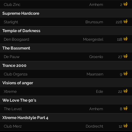
Club Zinc
Arnhem
2
Supreme Hardcore
Starlight
Brunssum
228
Temple of Darkness
Den Boogaard
Moergestel
118
The Bassment
De Pauw
Groenlo
27
Trance 2000
Club Organza
Maarssen
9
Visions of anger
Xtreme
Ede
22
We Love The 90's
The Level
Arnhem
8
Xtreme Hardstyle Part 4
Club Merz
Dordrecht
12