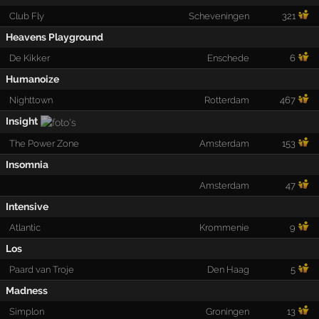
Club Fly
Scheveningen
321
Heavens Playground
De Kikker
Enschede
6
Humanoize
Nighttown
Rotterdam
467
Insight
The Power Zone
Amsterdam
153
Insomnia
Amsterdam
47
Intensive
Atlantic
Krommenie
9
Los
Paard van Troje
Den Haag
5
Madness
Simplon
Groningen
13