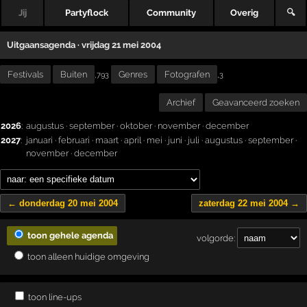
Jij
Partyflock
Community
Overig
🔍
Uitgaansagenda · vrijdag 21 mei 2004
Festivals
Buiten
Genres
Fotografen
,
,793
3
Archief
Geavanceerd zoeken
2026
:
augustus
·
september
·
oktober
·
november
·
december
2027
:
januari
·
februari
·
maart
·
april
·
mei
·
juni
·
juli
·
augustus
·
september
·
november
·
december
← donderdag 20 mei 2004
zaterdag 22 mei 2004 →
toon gehele agenda
volgorde:
toon alleen huidige omgeving
toon line-ups