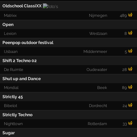
Oldschool ClassiXX
Matrixx
Nijmegen
489
Open
Lexion
Westzaan
8
Peenpop outdoor festival
IJsbaan
Middenmeer
5
Shift 2 Techno 02
De Ruimte
Oudewater
28
Shut up and Dance
Mondial
Beek
89
Strictly 45
Bibelot
Dordrecht
24
Strictly Techno
Nighttown
Rotterdam
33
Sugar