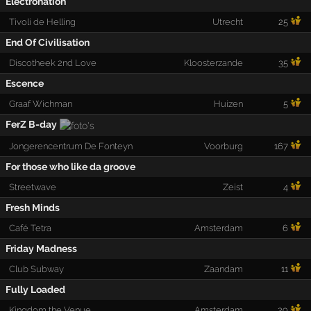
Electronation
Tivoli de Helling
Utrecht
25
End Of Civilisation
Discotheek 2nd Love
Kloosterzande
35
Escence
Graaf Wichman
Huizen
5
FerZ B-day
Jongerencentrum De Fonteyn
Voorburg
167
For those who like da groove
Streetwave
Zeist
4
Fresh Minds
Café Tetra
Amsterdam
6
Friday Madness
Club Subway
Zaandam
11
Fully Loaded
Kingdom the Venue
Amsterdam
29