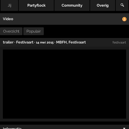
Jij
Partyflock
Community
Overig
🔍
Video
Overzicht
Populair
trailer
·
Festivaart
·
·
MBFH
,
Festivaart
14 mei 2015
festivaart
Informatie …
▼