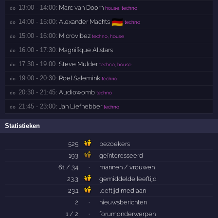
13:00 - 14:00:
Marc van Doorn
do 
house, techno
🇩🇪
14:00 - 15:00:
Alexander Machts
do 
techno
15:00 - 16:00:
Microvibez
do 
techno, house
16:00 - 17:30:
Magnifique Allstars
do 
17:30 - 19:00:
Steve Mulder
do 
techno, house
19:00 - 20:30:
Roel Salemink
do 
techno
20:30 - 21:45:
Audiowomb
do 
techno
21:45 - 23:00:
Jan Liefhebber
do 
techno
Statistieken
525
bezoekers
193
geïnteresseerd
61 / 34
·
mannen / vrouwen
23.3
gemiddelde
leeftijd
23.1
leeftijd
mediaan
2
·
nieuwsberichten
1 / 2
·
forumonderwerpen