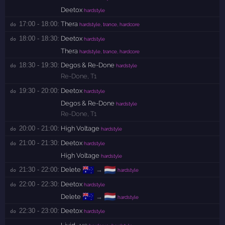
Deetox
hardstyle
17:00 - 18:00:
Thera
do 
hardstyle, trance, hardcore
18:00 - 18:30:
Deetox
do 
hardstyle
Thera
hardstyle, trance, hardcore
18:30 - 19:30:
Degos & Re-Done
do 
hardstyle
Re-Done
,
T1
19:30 - 20:00:
Deetox
do 
hardstyle
Degos & Re-Done
hardstyle
Re-Done
,
T1
20:00 - 21:00:
High Voltage
do 
hardstyle
21:00 - 21:30:
Deetox
do 
hardstyle
High Voltage
hardstyle
🇦🇺
🇳🇱
21:30 - 22:00:
Delete
→
do 
hardstyle
22:00 - 22:30:
Deetox
do 
hardstyle
🇦🇺
🇳🇱
Delete
→
hardstyle
22:30 - 23:00:
Deetox
do 
hardstyle