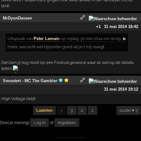
tent!
MrDyonDassen
+1
31 mei 2014 18:42
Uitspraak
van
Peter Lamain
op vrijdag 30 mei 2014 om 02:09:
▶
Haha, was echt wel bijzonder goed als je t mij vraagt
Dan ben jij nog nooit op een Festival geweest waar ze wel op de details
letten
Smoutert - MC The Gambler
31 mei 2014 19:12
High Voltage held!
Laatsten
4
3
2
1
ouder ≡ 3
Deel je mening!
Log in
of
registreer