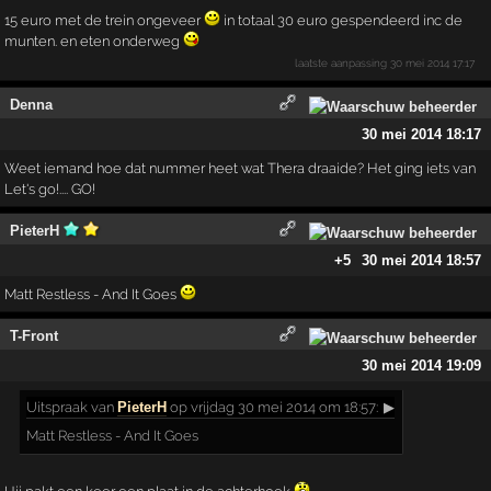
15 euro met de trein ongeveer
in totaal 30 euro gespendeerd inc de
munten. en eten onderweg
laatste aanpassing
30 mei 2014 17:17
Denna
30 mei 2014 18:17
Weet iemand hoe dat nummer heet wat Thera draaide? Het ging iets van
Let's go!.... GO!
PieterH
+5
30 mei 2014 18:57
Matt Restless - And It Goes
T-Front
30 mei 2014 19:09
Uitspraak
van
PieterH
op vrijdag 30 mei 2014 om 18:57:
▶
Matt Restless - And It Goes