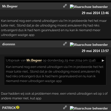
Mr.Begeer
29 mei 2014 13:46
Kan iemand nog een vriend uitnodigen via I'm in probeerde het het maar
lukte niet... Stond dat je de uitnodiging moest annuleren (hij had niks
ontvangen) dus ik had hem geannuleerd en nu kan ik niemand meer
uitnodigen wazige app
dionnnn
29 mei 2014 13:57
Uitspraak
van
Mr.Begeer
op donderdag 29 mei 2014 om 13:46:
▶
Kan iemand nog een vriend uitnodigen via I'm in probeerde het het
maar lukte niet... Stond dat je de uitnodiging moest annuleren (hij
had niks ontvangen) dus ik had hem geannuleerd en nu kan ik
niemand meer uitnodigen wazige app
Daar hadden wij ook al problemen mee, een vriend uitnodigen wil op 1 of
andere manier niet.. kut app
PATRICK