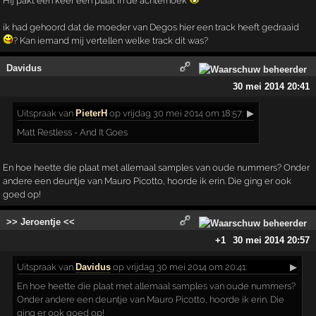
Hij pakt een keer een plaat in de achterhoek
ik had gehoord dat de moeder van Degos hier een track heeft gedraaid
? Kan iemand mij vertellen welke track dit was?
Davidus
30 mei 2014 20:41
Uitspraak
van
PieterH
op vrijdag 30 mei 2014 om 18:57:
▶
Matt Restless - And It Goes
En hoe heette die plaat met allemaal samples van oude nummers? Onder
andere een deuntje van Mauro Picotto, hoorde ik erin. Die ging er ook
goed op!
>> Jeroentje <<
+1
30 mei 2014 20:57
Uitspraak
van
Davidus
op vrijdag 30 mei 2014 om 20:41:
▶
En hoe heette die plaat met allemaal samples van oude nummers?
Onder andere een deuntje van Mauro Picotto, hoorde ik erin. Die
ging er ook goed op!