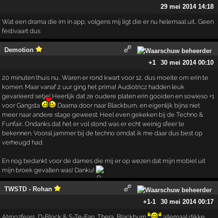
29 mei 2014 14:18
Wat een drama die im in app, volgens mij ligt die er nu helemaal uit.. Geen
festivaart dus
Demotion
+1
30 mei 2014 00:10
20 minuten thuis nu.. Waren er rond kwart voor 12, dus moeite om erin te
komen. Maar vanaf 2 uur ging het prima! Audiotricz hadden leuk
gevarieerd setje! Heerlijk dat ze oudere platen erin gooiden en sowieso +1
voor Gangsta
Daarna door naar Blackburn, en eigenlijk bijna niet
meer naar andere stage geweest. Heel even gekeken bij de Techno &
Funfair.. Ondanks dat het er vol stond was er echt weinig sfeer te
bekennen. Vooral jammer bij de techno omdat ik me daar dus best op
verheugd had.
En nog bedankt voor de dames die mij er op wezen dat mijn mobiel uit
mijn broek gevallen was! Danku!
TWSTD - Rohan
+1
-1
30 mei 2014 00:17
Atmozfears, D-Block & S-Te-Fan, Thera, Blackburn
allemaal dikke