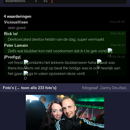
waardeloos
1
1%
4 waarderingen
2014-06-06
ViciousVixen
zeer goed
2014-05-30
Rick \o/
Deetoxicated deetox heldin van de dag, super vermaakt
2014-05-30
Peter Lamain
Zelfs wat blubber kon niet voorkomen dat ik t te gek vond
2014-05-30
|Prod!gy|
vet feest
ondanks het lekkere blubberweer haha
wat was
thera trouwens vet zeg! op beat the bridge was ie ook heerlijk aan
het gaan
ga m vaker opzoeken deze vent!
Foto's (→ toon alle 233 foto's)
fotograaf:
..Danny Deurbel..