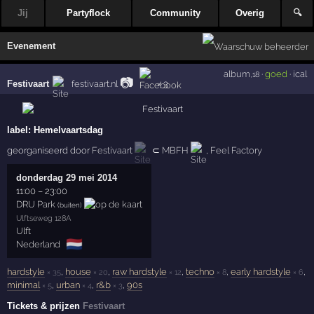
Jij
Partyflock
Community
Overig
🔍
Evenement
album
·
goed
·
ical
,18
📷
Festivaart
festivaart.nl
× 3
label:
Hemelvaartsdag
georganiseerd door
Festivaart
⊂
MBFH
,
Feel Factory
donderdag 29 mei 2014
11:00
–
23:00
DRU Park
(buiten)
Ulftseweg 128A
Ulft
🇳🇱
Nederland
hardstyle
,
house
,
raw hardstyle
,
techno
,
early hardstyle
,
× 35
× 20
× 12
× 8
× 6
minimal
,
urban
,
r&b
,
90s
× 5
× 4
× 3
Tickets & prijzen
Festivaart