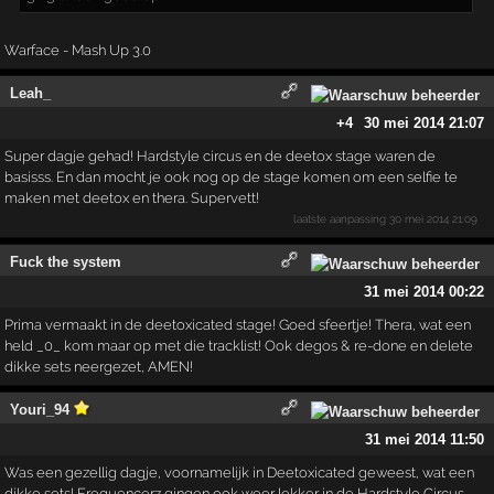
Warface - Mash Up 3.0
Leah_
+4
30 mei 2014 21:07
Super dagje gehad! Hardstyle circus en de deetox stage waren de
basisss. En dan mocht je ook nog op de stage komen om een selfie te
maken met deetox en thera. Supervett!
laatste aanpassing
30 mei 2014 21:09
Fuck the system
31 mei 2014 00:22
Prima vermaakt in de deetoxicated stage! Goed sfeertje! Thera, wat een
held _0_ kom maar op met die tracklist! Ook degos & re-done en delete
dikke sets neergezet, AMEN!
Youri_94
31 mei 2014 11:50
Was een gezellig dagje, voornamelijk in Deetoxicated geweest, wat een
dikke sets! Frequencerz gingen ook weer lekker in de Hardstyle Circus