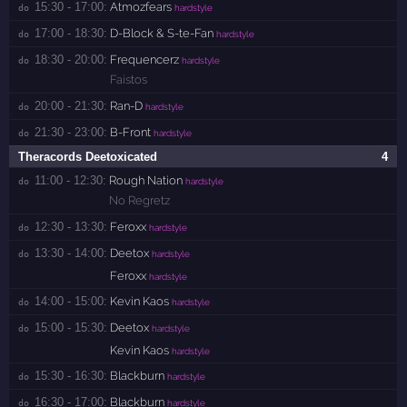
15:30 - 17:00:
Atmozfears
do 
hardstyle
17:00 - 18:30:
D-Block & S-te-Fan
do 
hardstyle
18:30 - 20:00:
Frequencerz
do 
hardstyle
Faistos
20:00 - 21:30:
Ran-D
do 
hardstyle
21:30 - 23:00:
B-Front
do 
hardstyle
Theracords Deetoxicated
4
11:00 - 12:30:
Rough Nation
do 
hardstyle
No Regretz
12:30 - 13:30:
Feroxx
do 
hardstyle
13:30 - 14:00:
Deetox
do 
hardstyle
Feroxx
hardstyle
14:00 - 15:00:
Kevin Kaos
do 
hardstyle
15:00 - 15:30:
Deetox
do 
hardstyle
Kevin Kaos
hardstyle
15:30 - 16:30:
Blackburn
do 
hardstyle
16:30 - 17:00:
Blackburn
do 
hardstyle