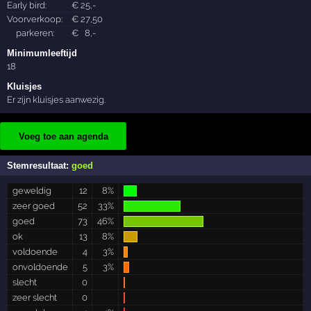
Early bird:
€
25
,-
Voorverkoop:
€
27
,50
parkeren:
€
8
,-
Minimumleeftijd
18
Kluisjes
Er zijn kluisjes aanwezig.
Voeg toe aan agenda
Stemresultaat:
goed
geweldig
12
8%
zeer goed
52
33%
goed
73
46%
ok
13
8%
voldoende
4
3%
onvoldoende
5
3%
slecht
0
zeer slecht
0