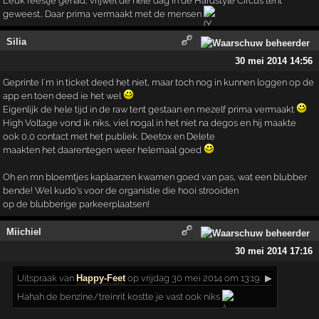
Leuk feestje gehad, vrijwel de hele dag in de Hardstyle Circus tent
geweest.. Daar prima vermaakt met de mensen
Silia
30 mei 2014 14:56
Geprinte I´m in ticket deed het niet, maar toch nog in kunnen loggen op de
app en toen deed ie het wel
Eigenlijk de hele tijd in de raw tent gestaan en mezelf prima vermaakt
High Voltage vond ik niks, viel nogal in het niet na degos en hij maakte
ook 0,0 contact met het publiek. Deetox en Delete
maakten het daarentegen weer helemaal goed
Oh en mn bloemtjes kaplaarzen kwamen goed van pas, wat een blubber
bende! Wel kudo's voor de organistie die hooi strooiden
op de blubberige parkeerplaatsen!
Miichiel
30 mei 2014 17:16
Uitspraak
van
Happy-Feet
op vrijdag 30 mei 2014 om 13:19:
▶
Hahah de benzine/treinrit kostte je vast ook niks