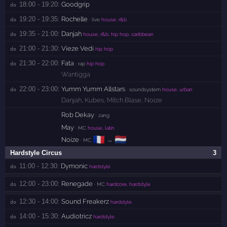
18:00 - 19:20:
Goodgrip
do 
19:20 - 19:35:
Rochelle
do 
· live
house, r&b
19:35 - 21:00:
Danjah
do 
house, r&b, hip hop, caribbean
21:00 - 21:30:
Vieze Vedi
do 
hip hop
21:30 - 22:00:
Fata
do 
· rap
hip hop
Wantigga
22:00 - 23:00:
Yumm Yumm Allstars
do 
· soundsystem
house, urban
Danjah
,
Kubes
,
Mitch Blase
,
Noize
Rob Dekay
· zang
May
· MC
house, latin
🇫🇷
🇳🇱
Noize
→
· MC
Hardstyle Circus
3
11:00 - 12:30:
Dymonic
do 
hardstyle
12:00 - 23:00:
Renegade
do 
· MC
hardcore, hardstyle
12:30 - 14:00:
Sound Freakerz
do 
hardstyle
14:00 - 15:30:
Audiotricz
do 
hardstyle