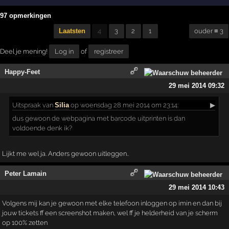
97 opmerkingen
Laatsten
4
3
2
1
ouder ≡ 3
Deel je mening!
Log in
of
registreer
Happy-Feet
29 mei 2014 09:32
Uitspraak
van
Silia
op woensdag 28 mei 2014 om 23:14:
▶
dus gewoon de webpagina met barcode uitprinten is dan
voldoende denk ik?
Lijkt me wel ja. Anders gewoon uitleggen..
Peter Lamain
29 mei 2014 10:43
Volgens mij kan je gewoon met elke telefoon inloggen op imin en dan bij
jouw tickets ff een screenshot maken, wel ff je helderheid van je scherm
op 100% zetten