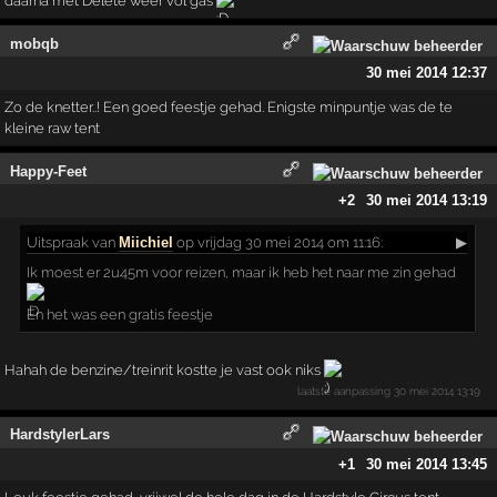
daarna met Delete weer vol gas
mobqb
30 mei 2014 12:37
Zo de knetter..! Een goed feestje gehad. Enigste minpuntje was de te
kleine raw tent
Happy-Feet
+2
30 mei 2014 13:19
Uitspraak
van
Miichiel
op vrijdag 30 mei 2014 om 11:16:
▶
Ik moest er 2u45m voor reizen, maar ik heb het naar me zin gehad
En het was een gratis feestje
Hahah de benzine/treinrit kostte je vast ook niks
laatste aanpassing
30 mei 2014 13:19
HardstylerLars
+1
30 mei 2014 13:45