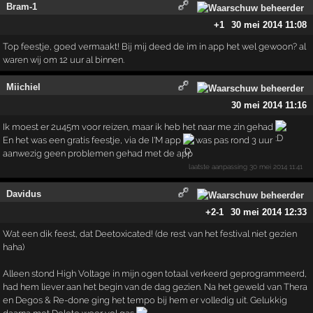
Bram-1
+1
30 mei 2014 11:08
Top feestje, goed vermaakt! Bij mij deed de im in app het wel gewoon? al
waren wij om 12 uur al binnen.
Miichiel
30 mei 2014 11:16
Ik moest er 2u45m voor reizen, maar ik heb het naar me zin gehad
En het was een gratis feestje, via de I'M app
was pas rond 3 uur
aanwezig geen problemen gehad met de app
laatste aanpassing
30 mei 2014 11:41
Davidus
+2
-1
30 mei 2014 12:33
Wat een dik feest, dat Deetoxicated! (de rest van het festival niet gezien
haha)
Alleen stond High Voltage in mijn ogen totaal verkeerd geprogrammeerd,
had hem liever aan het begin van de dag gezien. Na het geweld van Thera
en Degos & Re-done ging het tempo bij hem er volledig uit. Gelukkig