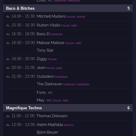
Livid
· MC
hardcore, hardstyle
Baco & Bitches
5
14:00 - 15:30:
Mitchell Masters
do 
house, trance
15:30 - 16:30:
Ruben Vitalis
do 
house, latin
16:30 - 18:00:
Bass-D
do 
hardcore
18:00 - 19:00:
Matsoe Matsoe
do 
house, latin
Tony Star
19:00 - 20:00:
Ziggy
do 
house
20:00 - 21:00:
Jean
do 
house, pop
21:00 - 23:00:
Outsiders
do 
hardstyle
The Darkraver
hardcore, hardstyle
Fons
· MC
May
· MC
house, latin
Magnifique Techno
6
11:00 - 12:00:
Thomas Driessen
do 
12:00 - 13:00:
Aldrin Mathilda
do 
techno
Björn Beyer