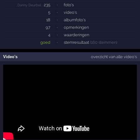
235
·
foto's
..Danny Deurbel..:
5
·
video's
18
·
albumfoto's
97
·
opmerkingen
4
·
waarderingen
goed
·
stemresultaat
(160 stemmen)
Video's
overzicht van alle video's