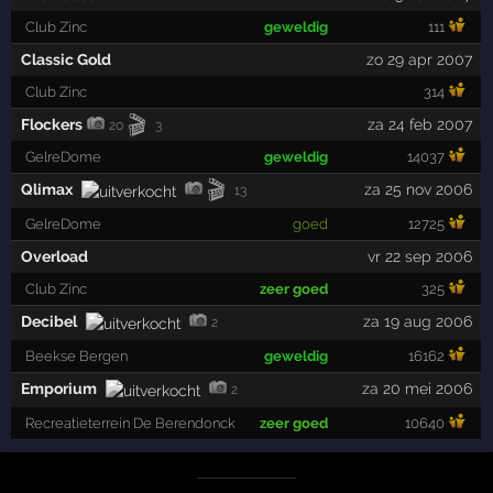
Club Zinc
geweldig
111
Classic Gold
zo 29 apr 2007
Club Zinc
314
🎬
Flockers
za 24 feb 2007
20
3
GelreDome
geweldig
14037
🎬
Qlimax
za 25 nov 2006
13
GelreDome
goed
12725
Overload
vr 22 sep 2006
Club Zinc
zeer goed
325
Decibel
za 19 aug 2006
2
Beekse Bergen
geweldig
16162
Emporium
za 20 mei 2006
2
Recreatieterrein De Berendonck
zeer goed
10640