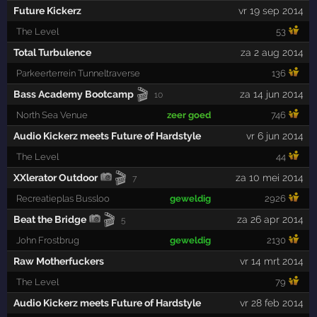
Future Kickerz
vr 19 sep 2014
The Level
53
Total Turbulence
za 2 aug 2014
Parkeerterrein Tunneltraverse
136
🎬
Bass Academy Bootcamp
za 14 jun 2014
10
North Sea Venue
zeer goed
746
Audio Kickerz meets Future of Hardstyle
vr 6 jun 2014
The Level
44
🎬
XXlerator Outdoor
za 10 mei 2014
7
Recreatieplas Bussloo
geweldig
2926
🎬
Beat the Bridge
za 26 apr 2014
5
John Frostbrug
geweldig
2130
Raw Motherfuckers
vr 14 mrt 2014
The Level
79
Audio Kickerz meets Future of Hardstyle
vr 28 feb 2014