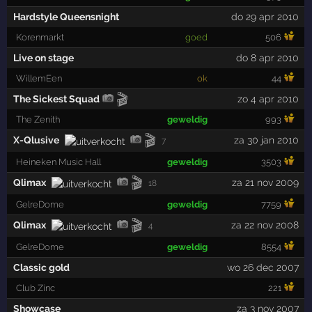
Hardstyle Queensnight
do 29 apr 2010
Korenmarkt
goed
506
Live on stage
do 8 apr 2010
WillemEen
ok
44
🎬
The Sickest Squad
zo 4 apr 2010
The Zenith
geweldig
993
🎬
X-Qlusive
za 30 jan 2010
7
Heineken Music Hall
geweldig
3503
🎬
Qlimax
za 21 nov 2009
18
GelreDome
geweldig
7759
🎬
Qlimax
za 22 nov 2008
4
GelreDome
geweldig
8554
Classic gold
wo 26 dec 2007
Club Zinc
221
Showcase
za 3 nov 2007