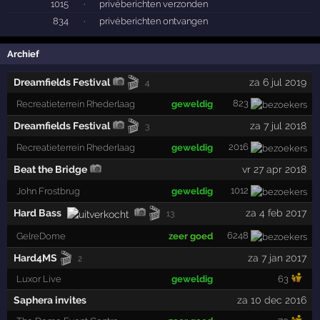
1015
·
privéberichten verzonden
834
·
privéberichten ontvangen
Archief
🎬
Dreamfields Festival
za 6 jul 2019
4
823
Recreatieterrein Rhederlaag
geweldig
🎬
Dreamfields Festival
za 7 jul 2018
3
2016
Recreatieterrein Rhederlaag
geweldig
Beat the Bridge
vr 27 apr 2018
1012
John Frostbrug
geweldig
🎬
Hard Bass
za 4 feb 2017
13
6248
GelreDome
zeer goed
🎬
Hard4MS
za 7 jan 2017
2
Luxor Live
geweldig
63
Saphera invites
za 10 dec 2016