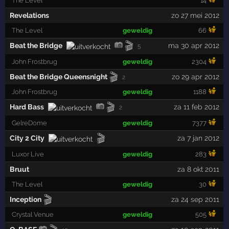
The Level
14
Revelations
zo 27 mei 2012
The Level
geweldig
66
🎬
Beat the Bridge
ma 30 apr 2012
5
John Frostbrug
geweldig
2304
🎬
Beat the Bridge Queensnight
zo 29 apr 2012
2
John Frostbrug
geweldig
1188
🎬
Hard Bass
za 11 feb 2012
2
GelreDome
geweldig
7377
🎬
City 2 City
za 7 jan 2012
Luxor Live
geweldig
283
Bruut
za 8 okt 2011
The Level
geweldig
30
🎬
Inception
za 24 sep 2011
Crystal Venue
geweldig
505