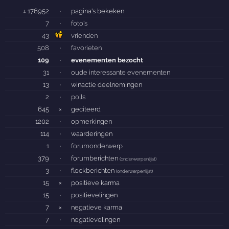
± 176952
·
pagina's bekeken
7
·
foto's
43
vrienden
508
·
favorieten
109
·
evenementen bezocht
31
·
oude interessante evenementen
13
·
winactie deelnemingen
2
·
polls
645
×
geciteerd
1202
·
opmerkingen
114
·
waarderingen
1
·
forumonderwerp
379
·
forumberichten
(
onderwerpenlijst
)
3
·
flockberichten
(
onderwerpenlijst
)
15
×
positieve karma
15
·
positievelingen
7
×
negatieve karma
7
·
negatievelingen