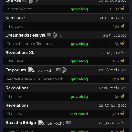
🎬
Q-BASE
za 10 sep 2011
15
Airport Weeze
geweldig
8287
Kamikaze
vr 12 aug 2011
The Level
364
🎬
Dreamfields Festival
za 9 jul 2011
2
Recreatieterrein Rhederlaag
geweldig
2285
Revelations XL
zo 12 jun 2011
The Level
geweldig
166
🎬
Emporium
za 28 mei 2011
14
Recreatieterrein De Berendonck
geweldig
8419
Revelations
vr 20 mei 2011
The Level
geweldig
92
Revelations
za 30 apr 2011
The Level
zeer goed
380
Beat the Bridge
za 30 apr 2011
John Frostbrug
geweldig
2086