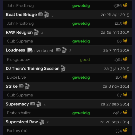
John Frostbrug
geweldig
1586
🎬
Beat the Bridge
zo 26 apr 2015
5
John Frostbrug
geweldig
1215
🎬
RAW Religion
za 28 mrt 2015
2
Club Supreme
geweldig
60
🎬
Loudness
za 7 mrt 2015
3
Klokgebouw
goed
1361
🎬
DJ Thera's Training Session
za 3 jan 2015
Luxor Live
geweldig
169
🎬
Strike
za 8 nov 2014
Club Supreme
87
🎬
Supremacy
za 27 sep 2014
4
Brabanthallen
geweldig
2482
🎬
Supersized Raw
za 20 sep 2014
2
Factory 010
334