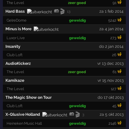
The Level
zeer goed
91
🎬
Hard Bass
za 1 feb 2014
13
GelreDome
geweldig
5242
Minus is More
za 4 jan 2014
Luxor Live
geweldig
273
Insanity
do 2 jan 2014
Club Loft
26
AudioKickerz
vr 13 dec 2013
The Level
zeer goed
61
Kamikaze
vr 15 nov 2013
The Level
127
The Magic Show on Tour
do 17 okt 2013
Club Loft
geweldig
45
🎬
X-Qlusive Holland
za 5 okt 2013
3
Heineken Music Hall
geweldig
2146