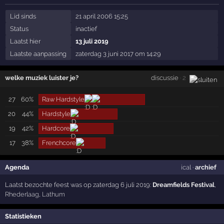
Lid sinds
21 april 2006 15:25
Status
inactief
Laatst hier
13 juli 2019
Laatste aanpassing
zaterdag 3 juni 2017 om 14:29
welke muziek luister je?
discussie
· 2
27
60%
Raw Hardstyle
20
44%
Hardstyle
19
42%
Hardcore
17
38%
Frenchcore
Agenda
ical
·
archief
Laatst bezochte feest was op zaterdag 6 juli 2019:
Dreamfields Festival
,
Rhederlaag
,
Lathum
Statistieken