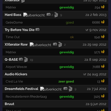
🎬
XXlerator
za 27 apr 2013
Matrixx
geweldig
294
🎬
Hard Bass
za 2 feb 2013
2
9
GelreDome
goed
6686
Try Before You Die
vr 9 nov 2012
Time Out
ok
1541
🎬
XXlerator Raw
za 29 sep 2012
2
Matrixx
geweldig
1271
🎬
Q-BASE
za 8 sep 2012
19
Airport Weeze
geweldig
7088
Audio Kickers
vr 24 aug 2012
C'est La Vie
zeer goed
13
🎬
Dreamfields Festival
za 7 jul 2012
9
Recreatieterrein Rhederlaag
geweldig
3125
Bruut
za 9 jun 2012