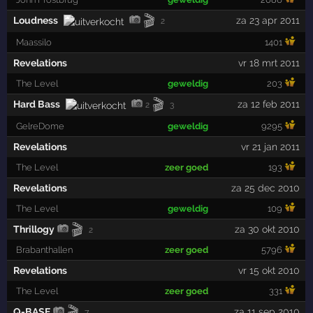
🎬
Loudness
za 23 apr 2011
2
Maassilo
1401
Revelations
vr 18 mrt 2011
The Level
geweldig
203
🎬
Hard Bass
za 12 feb 2011
2
3
GelreDome
geweldig
9295
Revelations
vr 21 jan 2011
The Level
zeer goed
193
Revelations
za 25 dec 2010
The Level
geweldig
109
🎬
Thrillogy
za 30 okt 2010
2
Brabanthallen
zeer goed
5796
Revelations
vr 15 okt 2010
The Level
zeer goed
331
🎬
Q-BASE
za 11 sep 2010
7