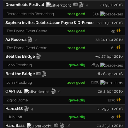
🎬
Dreamfields Festival
za 9 jul 2016
4
3131
Recreatieterrein Rhederlaag
zeer goed
Saphera invites Delete, Jason Payne & D-Fence
za 11 jun 2016
The Dome Event Centre
zeer goed
49
🎬
A2 Records
za 14 mei 2016
2
The Dome Event Centre
zeer goed
62
🎬
Beat the Bridge
wo 27 apr 2016
2839
John Frostbrug
geweldig
🎬
Beat the Bridge
di 26 apr 2016
2826
John Frostbrug
zeer goed
🎬
QAPITAL
za 2 apr 2016
9
Ziggo Dome
geweldig
1870
🎬
Hard4MS
vr 29 jan 2016
4
Club Loft
geweldig
40
🎬
Hard Bass
za 23 jan 2016
26