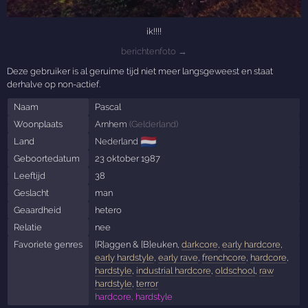
ik!!!!
berichtenfoto →
Deze gebruiker is al geruime tijd niet meer langsgeweest en staat
derhalve op non-actief.
Naam
Pascal
Woonplaats
Arnhem
(
Gelderland
)
🇳🇱
Land
Nederland
Geboortedatum
23 oktober 1987
Leeftijd
38
Geslacht
man
Geaardheid
hetero
Relatie
nee
Favoriete genres
[R]aggen & [B]euken,
darkcore
,
early hardcore
,
early hardstyle
,
early rave
,
frenchcore
,
hardcore
,
hardstyle
,
industrial hardcore
,
oldschool
,
raw
hardstyle
,
terror
hardcore, hardstyle