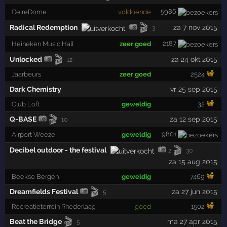
5986
GelreDome
voldoende
🎬
Radical Redemption
za 7 nov 2015
3
2187
Heineken Music Hall
zeer goed
🎬
Unlocked
za 24 okt 2015
12
Jaarbeurs
zeer goed
2524
Dark Chemistry
vr 25 sep 2015
Club Loft
geweldig
32
🎬
Q-BASE
za 12 sep 2015
10
9801
Airport Weeze
geweldig
🎬
Decibel outdoor - the festival
2
30
za 15 aug 2015
Beekse Bergen
geweldig
7469
🎬
Dreamfields Festival
za 27 jun 2015
5
Recreatieterrein Rhederlaag
goed
1502
🎬
Beat the Bridge
ma 27 apr 2015
5