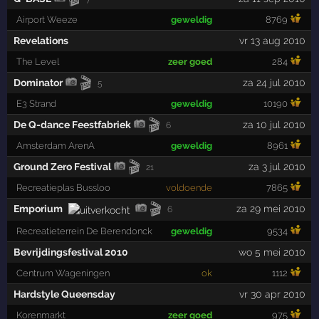
Airport Weeze
geweldig
8769
Revelations
vr 13 aug 2010
The Level
zeer goed
284
🎬
Dominator
za 24 jul 2010
5
E3 Strand
geweldig
10190
🎬
De Q-dance Feestfabriek
za 10 jul 2010
6
Amsterdam ArenA
geweldig
8961
🎬
Ground Zero Festival
za 3 jul 2010
21
Recreatieplas Bussloo
voldoende
7865
🎬
Emporium
za 29 mei 2010
6
Recreatieterrein De Berendonck
geweldig
9534
Bevrijdingsfestival 2010
wo 5 mei 2010
Centrum Wageningen
ok
1112
Hardstyle Queensday
vr 30 apr 2010
Korenmarkt
zeer goed
975