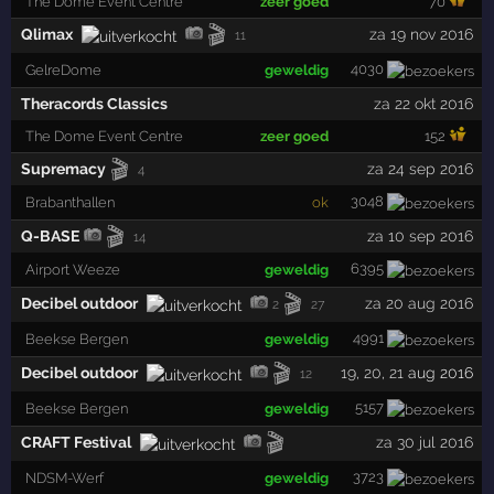
The Dome Event Centre
zeer goed
70
🎬
Qlimax
za 19 nov 2016
11
4030
GelreDome
geweldig
Theracords Classics
za 22 okt 2016
The Dome Event Centre
zeer goed
152
🎬
Supremacy
za 24 sep 2016
4
3048
Brabanthallen
ok
🎬
Q-BASE
za 10 sep 2016
14
6395
Airport Weeze
geweldig
🎬
Decibel outdoor
za 20 aug 2016
2
27
4991
Beekse Bergen
geweldig
🎬
Decibel outdoor
19
,
20
,
21
aug 2016
12
5157
Beekse Bergen
geweldig
🎬
CRAFT Festival
za 30 jul 2016
3723
NDSM-Werf
geweldig