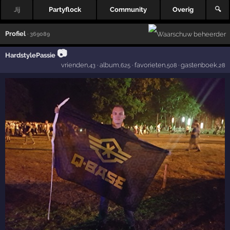
Jij
Partyflock
Community
Overig
🔍
Profiel
· 369089
📷
HardstylePassie
vrienden
·
album
·
favorieten
·
gastenboek
,43
,625
,508
,28