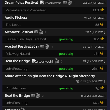
🎬
Dreamfields Festival
za 29 jun 2013
5
Recreatieterrein Rhederlaag
2717
Audio Kickerz
vr 14 jun 2013
The Level
88
🎬
Alcatrazz Festival
za 1 jun 2013
2
Kasteelruïne Huys Ter Horst
geweldig
780
🎬
Wasted Festival 2013
za 11 mei 2013
3
Rijksweg Nuland
geweldig
283
🎬
Beat the Bridge
di 30 apr 2013
3
John Frostbrug
geweldig
2645
Adaro After Midnight Beat the Bridge Q-Night afterparty
29
/ di 30
apr 2013
Club Platinum
geweldig
79
🎬
Beat the Bridge
ma 29 apr 2013
2
John Frostbrug
1477