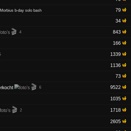
79
& Morbius b-day solo bash
34
🎬
843
4
166
1339
5
1136
73
🎬
9522
6
1035
🎬
1718
2
2605