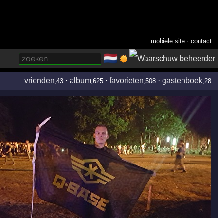
mobiele site
·
contact
🇳🇱
­
vrienden
·
album
·
favorieten
·
gastenboek
,43
,625
,508
,28