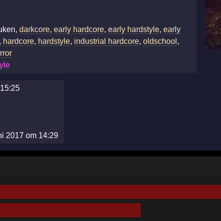
euken,
darkcore
,
early hardcore
,
early hardstyle
,
early
,
hardcore
,
hardstyle
,
industrial hardcore
,
oldschool
,
rror
yle
 15:25
ni 2017 om 14:29