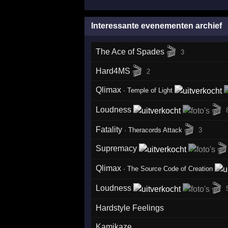
Interessante evenementen archief
🎬
The Ace of Spades
3
🎬
Hard4MS
2
Qlimax
·
Temple of Light
🎬
Loudness
🎬
Fatality
·
Theracords Attack
3
🎬
Supremacy
Qlimax
·
The Source Code of Creation
🎬
Loudness
Hardstyle Feelings
Kamikaze