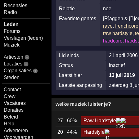
Recensies
Relatie
nee
Radio
Favoriete genres
[R]aggen & [B]
Leden
rave
,
frenchcore
Forums
raw hardstyle
,
te
Verslagen (leden)
hardcore, hardst
Muziek
Lid sinds
21 april 2006
Artiesten
Locaties
Status
inactief
Organisaties
Laatst hier
13 juli 2019
Steden
Laatste aanpassing
zaterdag 3 ju
Contact
Crew
Vacatures
welke muziek luister je?
Donaties
Beleid
27
60%
Raw Hardstyle
Help
Adverteren
20
44%
Hardstyle
Voorwaarden