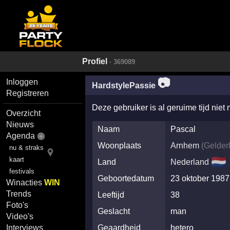
Profiel
· 369089
📷
Inloggen
HardstylePassie
Registreren
Deze gebruiker is al geruime tijd niet
Overzicht
Nieuws
Naam
Pascal
Agenda
Woonplaats
Arnhem
(
Gelder
nu & straks
🇳🇱
kaart
Land
Nederland
festivals
Geboortedatum
23 oktober 1987
Winacties
WIN
Trends
Leeftijd
38
Foto's
Geslacht
man
Video's
Geaardheid
hetero
Interviews