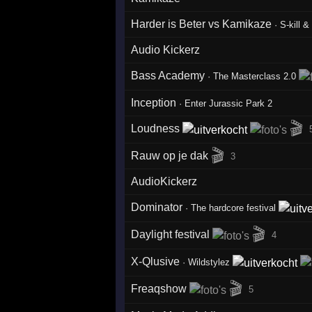
Harder is Beter vs Kamikaze
·
S-kill 
Audio Kickerz
Bass Academy
·
The Masterclass 2.0
Inception
·
Enter Jurassic Park 2
🎬
Loudness
🎬
Rauw op je dak
3
AudioKickerz
Dominator
·
The hardcore festival
🎬
Daylight festival
4
X-Qlusive
·
Wildstylez
🎬
Freaqshow
5