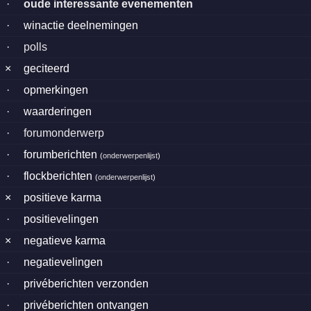
·
oude interessante evenementen
·
winactie deelnemingen
·
polls
×
geciteerd
·
opmerkingen
·
waarderingen
·
forumonderwerp
·
forumberichten
(
onderwerpenlijst
)
·
flockberichten
(
onderwerpenlijst
)
×
positieve karma
·
positievelingen
×
negatieve karma
·
negatievelingen
·
privéberichten verzonden
·
privéberichten ontvangen