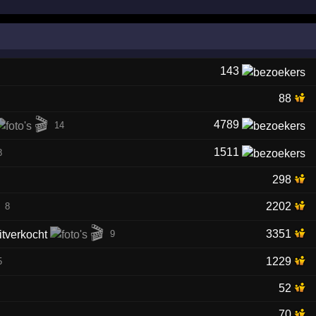
143
88
🎬
4789
14
1511
8
298
2202
8
🎬
3351
9
1229
5
52
70