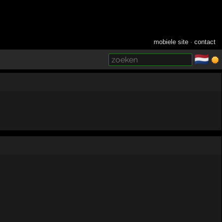
mobiele site
·
contact
🇳🇱
­