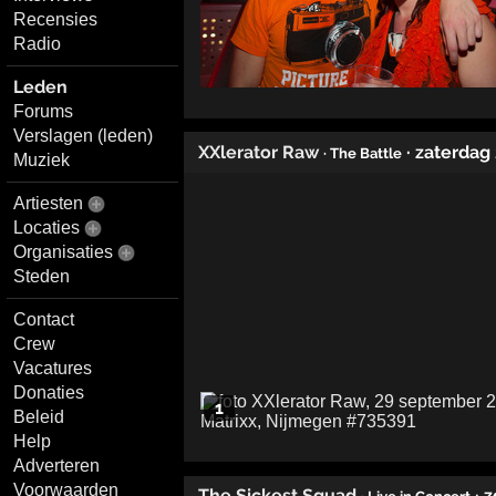
Recensies
Radio
Leden
Forums
Verslagen (leden)
XXlerator Raw
· zaterdag
· The Battle
Muziek
Artiesten
Locaties
Organisaties
Steden
Contact
Crew
Vacatures
Donaties
1
Beleid
Help
Adverteren
Voorwaarden
The Sickest Squad
· 