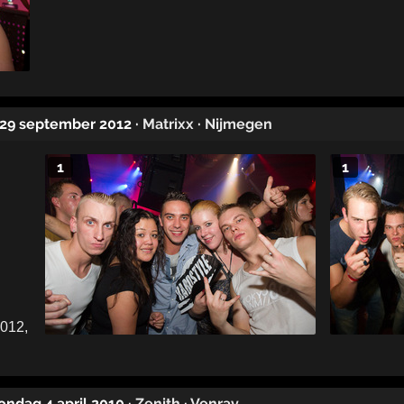
 29 september 2012
·
Matrixx
·
Nijmegen
1
1
zondag 4 april 2010
·
Zenith
·
Venray