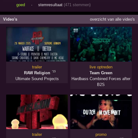
goed
·
stemresultaat
(471 stemmen)
Video's
overzicht van alle video's
trailer
live optreden
'15
RAW Religion
Team Green
'15
Ultimate Sound Projects
Hardbass Combined Forces after
B2S
trailer
promo