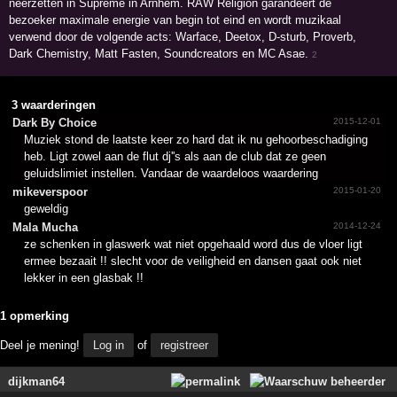
neerzetten in Supreme in Arnhem. RAW Religion garandeert de
bezoeker maximale energie van begin tot eind en wordt muzikaal
verwend door de volgende acts: Warface, Deetox, D-sturb, Proverb,
Dark Chemistry, Matt Fasten, Soundcreators en MC Asae.
2
3 waarderingen
Dark By Choice
2015-12-01
Muziek stond de laatste keer zo hard dat ik nu gehoorbeschadiging
heb. Ligt zowel aan de flut dj''s als aan de club dat ze geen
geluidslimiet instellen. Vandaar de waardeloos waardering
mikeverspoor
2015-01-20
geweldig
Mala Mucha
2014-12-24
ze schenken in glaswerk wat niet opgehaald word dus de vloer ligt
ermee bezaait !! slecht voor de veiligheid en dansen gaat ook niet
lekker in een glasbak !!
1 opmerking
Deel je mening!
Log in
of
registreer
dijkman64