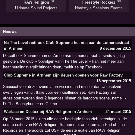
'15
'15
RAW Religion
Freestyle Rockerz
Ultimate Sound Projects
Hardstyle Sessions Events
Nieuws
Na The Level redt ook Club Supreme het niet aan de Luthersestraat
in Arnhem
9 december 2015
Discotheek Supreme aan de Arnhemse Luthersestraat is sinds vrijdag
gesloten. De club – 'opvolger' van The The Level – kan niet meer aan
haar betalingsverplichtingen doen, meldt ze op Facebook.
Club Supreme in Arnhem zijn deuren openen voor Raw Factory
18 september 2015
Speciaal voor deze avond laten we niemand minder dan Unresolved
overvliegen vanuit Italië voor een knallende set. Raw Factory zal
afgesloten worden door 2 legendes binnen de hardcore scene, namelijk
Dj The Bountyhunter en Gizmo.
Warface en Deetox bij RAW Religion in Arnhem
24 maart 2015
Op 28 maart 2015 zullen alle echte hardstyle fans zich herenigen bij de
eerste editie van RAW Religion. Samen met artiesten van End of Line
Records en Theracords zal USP de eerste editie van RAW Religion