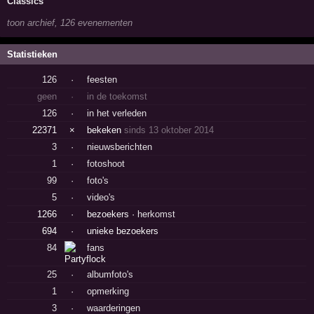
Classics
toon archief, 126 evenementen
Statistieken
126
·
feesten
geen
·
in de toekomst
126
·
in het verleden
22371
×
bekeken
sinds 13 oktober 2014
3
·
nieuwsberichten
1
·
fotoshoot
99
·
foto's
5
·
video's
1266
·
bezoekers ·
herkomst
694
·
unieke bezoekers
84
fans
25
·
albumfoto's
1
·
opmerking
3
·
waarderingen