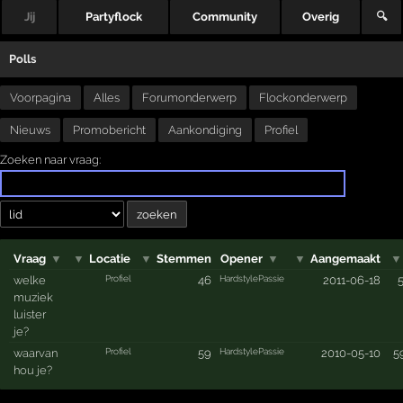
Jij
Partyflock
Community
Overig
🔍
Polls
Voorpagina
Alles
Forumonderwerp
Flockonderwerp
Nieuws
Promobericht
Aankondiging
Profiel
Zoeken naar vraag:
Vraag
▼
▼
Locatie
▼
Stemmen
Opener
▼
▼
Aangemaakt
▼
Profiel
HardstylePassie
welke
46
2011-06-18
muziek
luister
je?
Profiel
HardstylePassie
waarvan
59
2010-05-10
5
hou je?