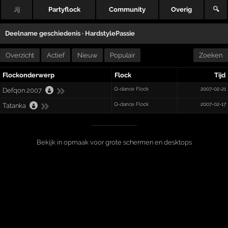
Jij
Partyflock
Community
Overig
🔍
Deelname geschiedenis ·
HardstylePassie
Overzicht
Actief
Nieuw
Populair
Zoeken
Flockonderwerp
Flock
Tijd
Q-dance Flock
2007-02-21
Defqon 2007
Q-dance Flock
2007-02-17
Tatanka
Bekijk in opmaak voor grote schermen en desktops