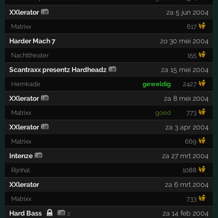
XXlerator
za 5 jun 2004
Matrixx
617
Harder Mach 7
zo 30 mei 2004
Nachttheater
155
Scantraxx presentz Hardheadz
za 15 mei 2004
Hemkade
geweldig
2427
XXlerator
za 8 mei 2004
Matrixx
goed
773
XXlerator
za 3 apr 2004
Matrixx
669
Intenze
za 27 mrt 2004
Rijnhal
1088
XXlerator
za 6 mrt 2004
Matrixx
733
Hard Bass
za 14 feb 2004
2