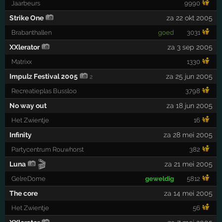
Jaarbeurs
9990
Strike One
za 22 okt 2005
Brabanthallen
goed
3031
XXlerator
za 3 sep 2005
Matrixx
1330
Impulz Festival 2005
za 25 jun 2005
2
Recreatieplas Bussloo
3798
No way out
za 18 jun 2005
Het Zwientje
16
Infinity
za 28 mei 2005
Partycentrum Rouwhorst
382
🎬
Luna
za 21 mei 2005
GelreDome
geweldig
5812
The core
za 14 mei 2005
Het Zwientje
56