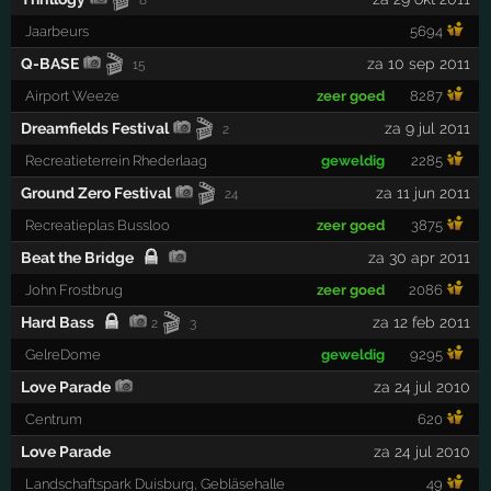
8
Jaarbeurs
5694
🎬
Q-BASE
za 10 sep 2011
15
Airport Weeze
zeer goed
8287
🎬
Dreamfields Festival
za 9 jul 2011
2
Recreatieterrein Rhederlaag
geweldig
2285
🎬
Ground Zero Festival
za 11 jun 2011
24
Recreatieplas Bussloo
zeer goed
3875
Beat the Bridge
za 30 apr 2011
John Frostbrug
zeer goed
2086
🎬
Hard Bass
za 12 feb 2011
2
3
GelreDome
geweldig
9295
Love Parade
za 24 jul 2010
Centrum
620
Love Parade
za 24 jul 2010
Landschaftspark Duisburg, Gebläsehalle
49