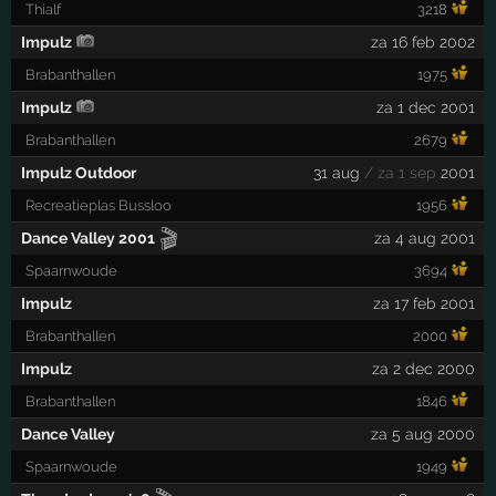
Thialf
3218
Impulz
za 16 feb 2002
Brabanthallen
1975
Impulz
za 1 dec 2001
Brabanthallen
2679
Impulz Outdoor
31 aug
/ za 1 sep
2001
Recreatieplas Bussloo
1956
🎬
Dance Valley 2001
za 4 aug 2001
Spaarnwoude
3694
Impulz
za 17 feb 2001
Brabanthallen
2000
Impulz
za 2 dec 2000
Brabanthallen
1846
Dance Valley
za 5 aug 2000
Spaarnwoude
1949