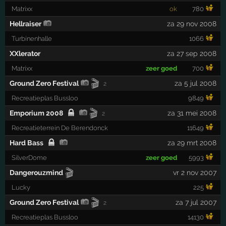
Matrixx
ok
780
Hellraiser
za 29 nov 2008
Turbinenhalle
1066
XXlerator
za 27 sep 2008
Matrixx
zeer goed
700
🎬
Ground Zero Festival
za 5 jul 2008
2
Recreatieplas Bussloo
9849
🎬
Emporium 2008
za 31 mei 2008
2
Recreatieterrein De Berendonck
11649
Hard Bass
za 29 mrt 2008
SilverDome
zeer goed
5993
🎬
Dangerouzmind
vr 2 nov 2007
Lucky
225
🎬
Ground Zero Festival
za 7 jul 2007
2
Recreatieplas Bussloo
14130