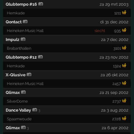
Qlubtempo #16
za 29 mrt 2003
Hemkade
1211
Qontact
di 31 dec 2002
Heineken Music Hall
slecht
935
Impulz
za 7 dec 2002
Brabanthallen
3101
Qlubtempo #12
za 23 nov 2002
Hemkade
1324
X-Qlusive
za 26 okt 2002
Heineken Music Hall
2457
Qlimax
za 21 sep 2002
SilverDome
2737
Dance Valley
za 3 aug 2002
3
Spaarnwoude
2728
Qlimax
za 6 apr 2002
3