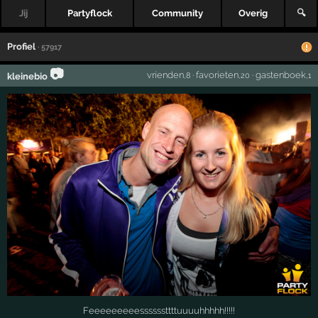
Jij
Partyflock
Community
Overig
🔍
Profiel
· 57917
📷
vrienden
·
favorieten
·
gastenboek
kleinebio
,8
,20
,1
Feeeeeeeeessssssttttuuuuhhhhh!!!!!