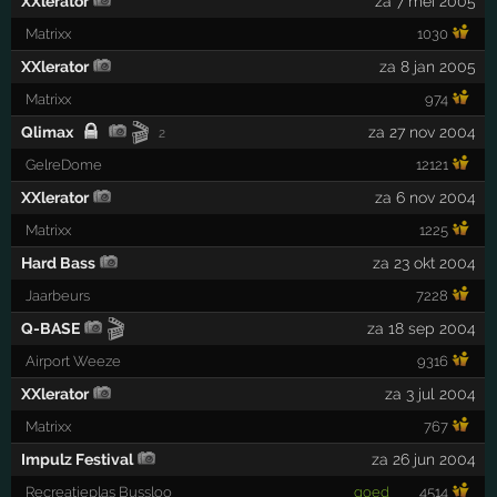
XXlerator
za 7 mei 2005
Matrixx
1030
XXlerator
za 8 jan 2005
Matrixx
974
🎬
Qlimax
za 27 nov 2004
2
GelreDome
12121
XXlerator
za 6 nov 2004
Matrixx
1225
Hard Bass
za 23 okt 2004
Jaarbeurs
7228
🎬
Q-BASE
za 18 sep 2004
Airport Weeze
9316
XXlerator
za 3 jul 2004
Matrixx
767
Impulz Festival
za 26 jun 2004
Recreatieplas Bussloo
goed
4514