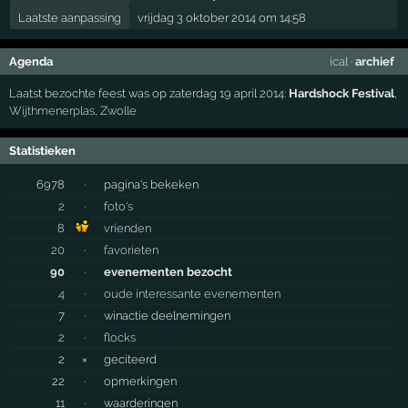
Laatste aanpassing
vrijdag 3 oktober 2014 om 14:58
Agenda
ical
·
archief
Laatst bezochte feest was op zaterdag 19 april 2014:
Hardshock Festival
,
Wijthmenerplas
,
Zwolle
Statistieken
6978
·
pagina's bekeken
2
·
foto's
8
vrienden
20
·
favorieten
90
·
evenementen bezocht
4
·
oude interessante evenementen
7
·
winactie deelnemingen
2
·
flocks
2
×
geciteerd
22
·
opmerkingen
11
·
waarderingen