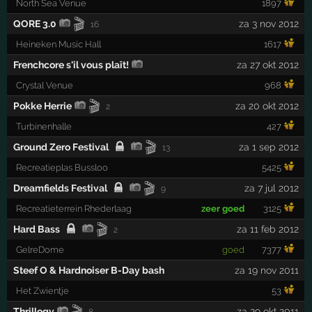
North Sea Venue
1897
🎬
QORE 3.0
za 3 nov 2012
16
Heineken Music Hall
1617
Frenchcore s'il vous plaît!
za 27 okt 2012
Crystal Venue
968
🎬
Pokke Herrie
za 20 okt 2012
2
Turbinenhalle
427
🎬
Ground Zero Festival
za 1 sep 2012
13
Recreatieplas Bussloo
5425
🎬
Dreamfields Festival
za 7 jul 2012
9
Recreatieterrein Rhederlaag
zeer goed
3125
🎬
Hard Bass
za 11 feb 2012
2
GelreDome
goed
7377
Steef O & Hardnoiser B-Day bash
za 19 nov 2011
Het Zwientje
53
🎬
Thrillogy
za 29 okt 2011