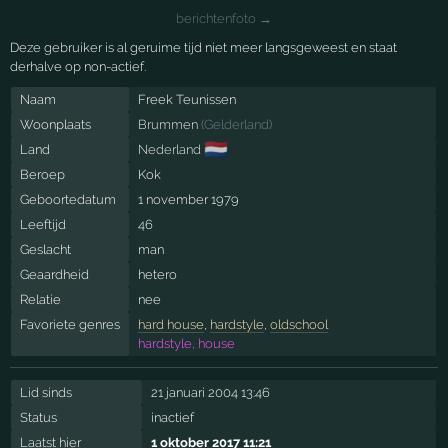
berichtenfoto →
Deze gebruiker is al geruime tijd niet meer langsgeweest en staat
derhalve op non-actief.
Naam
Freek Teunissen
Woonplaats
Brummen
(
Gelderland
)
🇳🇱
Land
Nederland
Beroep
Kok
Geboortedatum
1 november 1979
Leeftijd
46
Geslacht
man
Geaardheid
hetero
Relatie
nee
Favoriete genres
hard house
,
hardstyle
,
oldschool
hardstyle, house
Lid sinds
21 januari 2004 13:46
Status
inactief
Laatst hier
1 oktober 2017 11:21