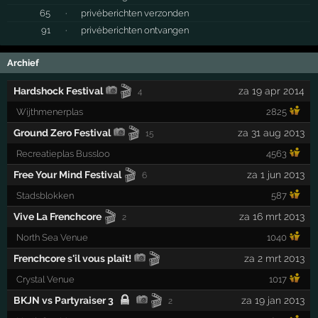
65
·
privéberichten verzonden
91
·
privéberichten ontvangen
Archief
🎬
Hardshock Festival
za 19 apr 2014
4
Wijthmenerplas
2825
🎬
Ground Zero Festival
za 31 aug 2013
15
Recreatieplas Bussloo
4563
🎬
Free Your Mind Festival
za 1 jun 2013
6
Stadsblokken
587
🎬
Vive La Frenchcore
za 16 mrt 2013
2
North Sea Venue
1040
🎬
Frenchcore s'il vous plaît!
za 2 mrt 2013
Crystal Venue
1017
🎬
BKJN vs Partyraiser 3
za 19 jan 2013
2