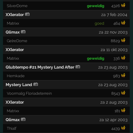
SilverDome
geweldig
4326
XXlerator
za 7 feb 2004
Matrixx
goed
464
Qlimax
za 22 nov 2003
GelreDome
8829
XXlerator
za 11 okt 2003
Matrixx
geweldig
336
Qlubtempo #21 Mystery Land After
za 23 aug 2003
Hemkade
983
Mystery Land
za 23 aug 2003
Voormalig Floriadeterrein
8543
XXlerator
za 2 aug 2003
Matrixx
181
Qlimax
za 12 apr 2003
Thialf
4439