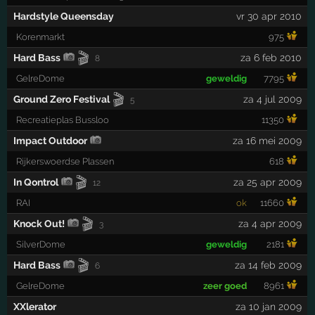
Hardstyle Queensday
vr 30 apr 2010
Korenmarkt
975
🎬
Hard Bass
za 6 feb 2010
8
GelreDome
geweldig
7795
🎬
Ground Zero Festival
za 4 jul 2009
5
Recreatieplas Bussloo
11350
Impact Outdoor
za 16 mei 2009
Rijkerswoerdse Plassen
618
🎬
In Qontrol
za 25 apr 2009
12
RAI
ok
11660
🎬
Knock Out!
za 4 apr 2009
3
SilverDome
geweldig
2181
🎬
Hard Bass
za 14 feb 2009
6
GelreDome
zeer goed
8961
XXlerator
za 10 jan 2009