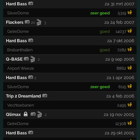
Hard Bass
za 31 mrt 2007
SilverDome
zeer goed
5319
🎬
Flockers
za 24 feb 2007
20
3
GelreDome
goed
14037
Hard Bass
za 7 okt 2006
Brabanthallen
goed
7282
🎬
Q-BASE
za 9 sep 2006
2
Airport Weeze
8862
Hard Bass
za 1 apr 2006
2
SilverDome
zeer goed
6115
Trip 2 Dreamland
za 4 feb 2006
Vechtsebanen
2495
🎬
Qlimax
za 19 nov 2005
2
GelreDome
12308
Hard Bass
za 29 okt 2005