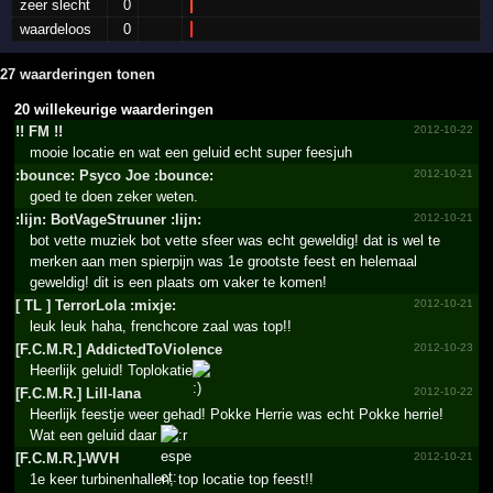
zeer slecht
0
waardeloos
0
27 waarderingen tonen
20 willekeurige waarderingen
!! FM !!
2012-10-22
mooie locatie en wat een geluid echt super feesjuh
:bounce: Psyco Joe :bounce:
2012-10-21
goed te doen zeker weten.
:lijn: BotVag­eStruu­ner :lijn:
2012-10-21
bot vette muziek bot vette sfeer was echt geweldig! dat is wel te
merken aan men spierpijn was 1e grootste feest en helemaal
geweldig! dit is een plaats om vaker te komen!
[ TL ] TerrorLola :mixje:
2012-10-21
leuk leuk haha, frenchcore zaal was top!!
[F.­C.­M.­R.­] Addict­edToVi­olence
2012-10-23
Heerlijk geluid! Toplokatie
[F.­C.­M.­R.­] Lill-lana
2012-10-22
Heerlijk feestje weer gehad! Pokke Herrie was echt Pokke herrie!
Wat een geluid daar
[F.­C.­M.­R.­]-WVH
2012-10-21
1e keer turbinenhallen, top locatie top feest!!