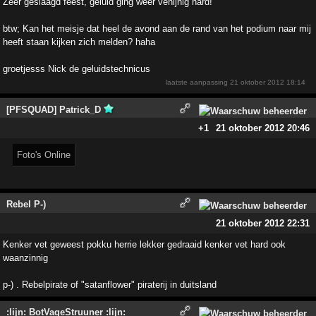
Zeer geslaagd feest, geluid ging weer venijnig hard!
btw; Kan het meisje dat heel de avond aan de rand van het podium naar mij
heeft staan kijken zich melden? haha
groetjesss Nick de geluidstechnicus
laatste aanpassing
21 oktober 2012 18:14
[PFSQUAD] Patrick_D
+1
21 oktober 2012 20:46
Foto's Online
Rebel P-)
21 oktober 2012 22:31
Kenker vet geweest pokku herrie lekker gedraaid kenker vet hard ook
waanzinnig
p-) . Rebelpirate of "satanflower" piraterij in duitsland
:lijn: BotVageStruuner :lijn: