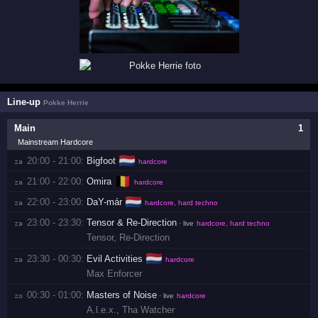
Line-up
Pokke Herrie
Main
1
Mainstream Hardcore
🇳🇱
20:00 - 21:00:
Bigfoot
za 
hardcore
🇧🇪
21:00 - 22:00:
Omira
za 
hardcore
🇳🇱
22:00 - 23:00:
DaY-már
za 
hardcore, hard techno
23:00 - 23:30:
Tensor & Re-Direction
za 
· live
hardcore, hard techno
Tensor
,
Re-Direction
🇳🇱
23:30 - 00:30:
Evil Activities
za 
hardcore
Max Enforcer
00:30 - 01:00:
Masters of Noise
zo 
· live
hardcore
A.l.e.x.
,
Tha Watcher