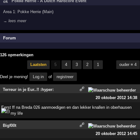
Pokke Herrie - A Dutch Hardcore Event
Area 1: Pokke Herrie (Main)
→ lees meer
Forum
126 opmerkingen
Laatsten
5
4
3
2
1
ouder ≡ 4
Deel je mening!
Log in
of
registreer
Terreur in je Eur..!! :hyper:
20 oktober 2012 14:38
Eerst ff na Breda 026 aanmoedigen en dan lekker knallen in oberhausen
my life
Bigf00t
20 oktober 2012 14:45