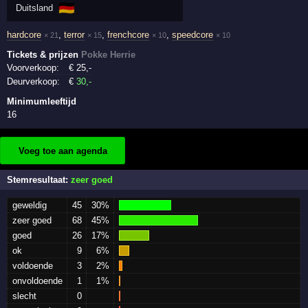
🇩🇪
Duitsland
hardcore
,
terror
,
frenchcore
,
speedcore
× 21
× 15
× 10
× 10
Tickets & prijzen
Pokke Herrie
Voorverkoop:
€
25
,-
Deurverkoop:
€
30
,-
Minimumleeftijd
16
Voeg toe aan agenda
Stemresultaat:
zeer goed
geweldig
45
30%
zeer goed
68
45%
goed
26
17%
ok
9
6%
voldoende
3
2%
onvoldoende
1
1%
slecht
0