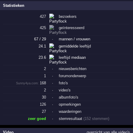
Statistieken
427
bezoekers
425
geïnteresseerd
67 / 29
·
mannen / vrouwen
24.1
gemiddelde
leeftijd
23.6
leeftijd
mediaan
2
·
nieuwsberichten
1
·
forumonderwerp
168
·
foto's
Sunny4ya.com:
2
·
video's
30
·
albumfoto's
126
·
opmerkingen
27
·
waarderingen
zeer goed
·
stemresultaat
(152 stemmen)
Video
overzicht van alle video's