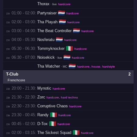
Thorax
· live
hardcore
🇳🇱
01:00 - 02:00:
Partyraiser
zo 
hardcore
🇳🇱
02:00 - 03:00:
Tha Playah
zo 
hardcore
🇳🇱
03:00 - 04:00:
The Beat Controller
zo 
hardcore
🇳🇱
04:00 - 05:30:
Nosferatu
zo 
hardcore
🇮🇹
05:30 - 06:30:
Tommyknocker
zo 
hardcore
🇳🇱
06:30 - 07:00:
Noisekick
zo 
· live
hardcore
🇳🇱
Tha Watcher
· MC
hardcore, house, hardstyle
T-Club
2
Frenchcore
20:00 - 21:30:
Mynotic
za 
hardcore
21:30 - 22:30:
Zorc
za 
hardcore, hard techno
22:30 - 23:30:
Corruptive Chaos
za 
hardcore
🇮🇹
23:30 - 00:45:
Randy
za 
hardcore
🇮🇹
00:45 - 02:00:
D-Tox
zo 
hardcore
🇮🇹
02:00 - 03:15:
The Sickest Squad
zo 
hardcore