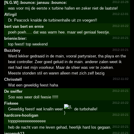
[N.­G.­W] :bounce: jansuu :bounce:
2012-10-26
was voor mij de eerste x turbine hallen en zeker niet de laatste!
AVirgil
2012-12-01
Dr. Peacock knalde de turbinenhalle uit zn voegen!!
bert van bert en ernie
2012-10-22
poeh poeh..... dat was warm hee. maar wel geniaal feestje.
brieni­e:bier­:
2012-10-21
top feest! top weekend
Buzzboy
2012-10-21
Werd lekker gedraaid in de main, vooral partyraiser, tha playa en the
beat controller. Zeer goed geluid in de main. anderer zalen weet ik
niet had niet mijn voorkeur. Maar de sfeer was ver te zoeken.
Meeste stonden stil en waren alleen met zich zelf bezig
Chrisstell
2012-11-02
Wat een geweldig feest haha
De swiffer
2012-10-21
Soo was weer doll feesie !!!!!
Fiekeee
2012-10-22
Geweldig feest! wat knalln weer
de turbohalle!
hardcore-hooligan
2012-10-21
topppieeeeeeeeeeeee
heb de nacht van me leven gehad, heerlijk hard los gegaan.
2012-10-21
jeroenvk13
2012-10-21