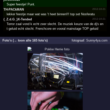
Super feestje! Punt.
TH-PACkMAN
2012-10-21
lekker feestje maar wat was 't heet binnen!!! top set Nosferatu
{_­Z.­d.­G_­}X-Tended
2012-10-21
Terror zaal vond k echt zeer slecht. De muziek keuze van de dj's en
t geluid echt slecht. Frenchcore en vooral mainstage TOP geluid
Foto's (→ toon alle 165 foto's)
fotograaf:
Sunny4ya.com