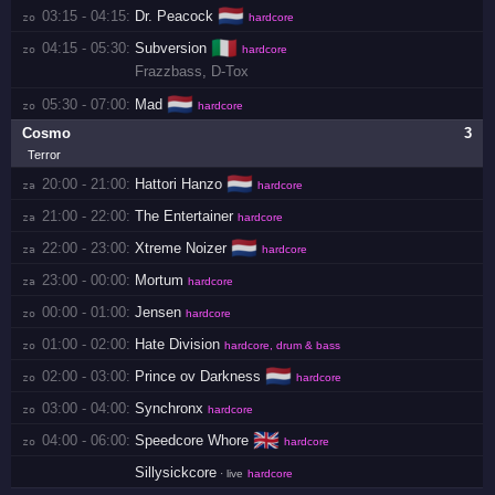
🇳🇱
03:15 - 04:15:
Dr. Peacock
zo 
hardcore
🇮🇹
04:15 - 05:30:
Subversion
zo 
hardcore
Frazzbass
,
D-Tox
🇳🇱
05:30 - 07:00:
Mad
zo 
hardcore
Cosmo
3
Terror
🇳🇱
20:00 - 21:00:
Hattori Hanzo
za 
hardcore
21:00 - 22:00:
The Entertainer
za 
hardcore
🇳🇱
22:00 - 23:00:
Xtreme Noizer
za 
hardcore
23:00 - 00:00:
Mortum
za 
hardcore
00:00 - 01:00:
Jensen
zo 
hardcore
01:00 - 02:00:
Hate Division
zo 
hardcore, drum & bass
🇳🇱
02:00 - 03:00:
Prince ov Darkness
zo 
hardcore
03:00 - 04:00:
Synchronx
zo 
hardcore
🇬🇧
04:00 - 06:00:
Speedcore Whore
zo 
hardcore
Sillysickcore
· live
hardcore