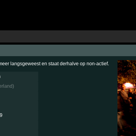
 meer langsgeweest en staat derhalve op non-actief.
n
erland
)
79