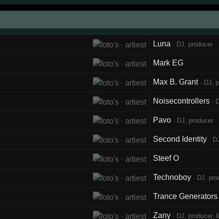
Luna
· DJ, producer
Mark EG
Max B. Grant
· DJ, 
Noisecontrollers
· D
Pavo
· DJ, producer
Second Identity
· DJ
Steef O
Technoboy
· DJ, pro
Trance Generators
Zany
· DJ, producer, l