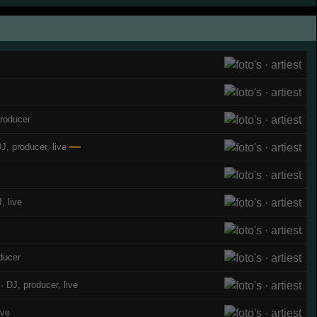
producer
—
J, producer, live
, live
ducer
· DJ, producer, live
ive