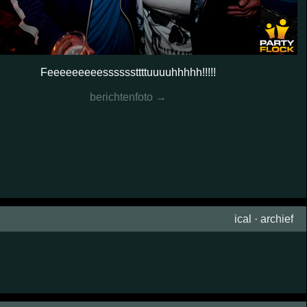
Feeeeeeeeessssssttttuuuuhhhhh!!!!!
berichtenfoto →
ical
·
archief