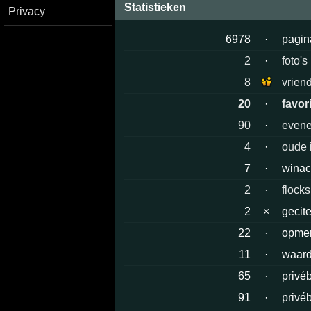
Statistieken
Privacy
6978
·
pagin
2
·
foto's
8
vrien
20
·
favor
90
·
evene
4
·
oude 
7
·
winac
2
·
flocks
2
×
gecit
22
·
opme
11
·
waard
65
·
privé
91
·
privé