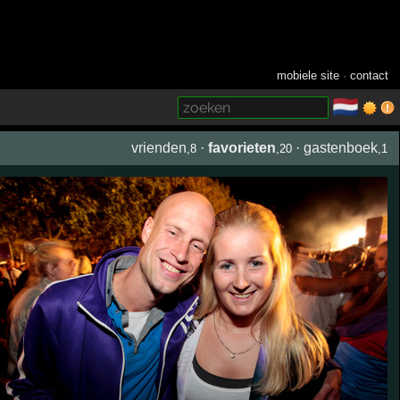
mobiele site
·
contact
🇳🇱
­
vrienden
·
favorieten
·
gastenboek
,8
,20
,1