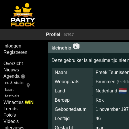
Profiel
· 57917
📷
Inloggen
kleinebio
Registreren
Deze gebruiker is al geruime tijd niet
Overzicht
Nieuws
Naam
Freek Teunisse
Agenda
Woonplaats
Brummen
(
Geld
nu & straks
🇳🇱
kaart
Land
Nederland
festivals
Beroep
Kok
Winacties
WIN
Trends
Geboortedatum
1 november 19
Foto's
Leeftijd
46
Video's
Geslacht
man
Interviews