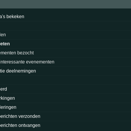
a's bekeken
den
ieten
menten bezocht
interessante evenementen
tie deelnemingen
eerd
rkingen
eringen
berichten verzonden
berichten ontvangen