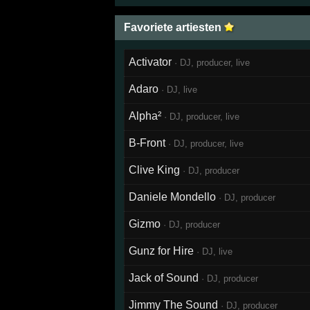
Favoriete artiesten
Activator
· DJ, producer, live
Adaro
· DJ, live
Alpha²
· DJ, producer, live
B-Front
· DJ, producer, live
Clive King
· DJ, producer
Daniele Mondello
· DJ, producer
Gizmo
· DJ, producer
Gunz for Hire
· DJ, live
Jack of Sound
· DJ, producer
Jimmy The Sound
· DJ, producer