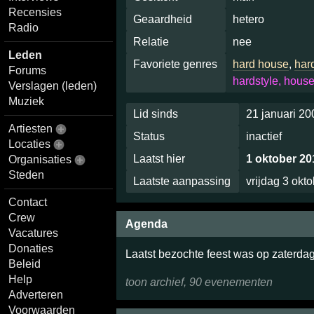
Recensies
Geaardheid
hetero
Radio
Relatie
nee
Leden
Favoriete genres
hard house
,
har
Forums
hardstyle, hous
Verslagen (leden)
Muziek
Lid sinds
21 januari 20
Artiesten
Status
inactief
Locaties
Laatst hier
1 oktober 20
Organisaties
Steden
Laatste aanpassing
vrijdag 3 okt
Contact
Crew
Agenda
Vacatures
Donaties
Laatst bezochte feest was op zaterdag
Beleid
Help
toon archief, 90 evenementen
Adverteren
Voorwaarden