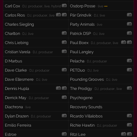
Carl Cox
Osdorp Posse
—
· DJ, producer, live, hybrid
· live
Carlos Rios
Pär Grindvik
· DJ, producer, live
· DJ, live
Charles Siegling
Party Animals
· live
Charlton
Patrick DSP
· DJ, live
· DJ, live
Chris Liebing
Paul Boex
· DJ, producer, live
Cristian Varela
Paul Langley
· DJ, producer
D Marbus
Pelacha
· DJ, producer
Dave Clarke
PETDuo
· DJ, producer
· DJ, live
Dave Ellesmere
Pounding Grooves
· DJ, live
· DJ, live
Dennis Hupla
The Prodigy
· DJ, producer, live
Derrick May
Psychogene
· DJ, producer
Diachrona
Recovery Sounds
· live
Dylan Drazen
Ricardo Villalobos
· DJ, producer
Emilio Ferreira
Richie Hawtin
· DJ, producer
Estroe
Ritzi Lee