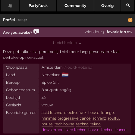
Jij
Partyflock
Community
Overig
🔍
Profiel
· 28642
📷
vrienden
·
favorieten
Are you awake?
,13
,126
berichtenfoto →
Deze gebruiker is al geruime tijd niet meer langsgeweest en staat
derhalve op non-actief.
Woonplaats
Amsterdam
(
Noord-Holland
)
🇳🇱
Land
Nederland
Beroep
Spice Girl
Geboortedatum
8 augustus 1983
Leeftijd
42
Geslacht
vrouw
Favoriete genres
acid techno
,
electro
,
funk
,
house
,
lounge
,
minimal
,
progressive trance
,
schranz
,
soulful
house
,
tech house
,
techno
,
tekno
downtempo, hard techno, house, techno, trance