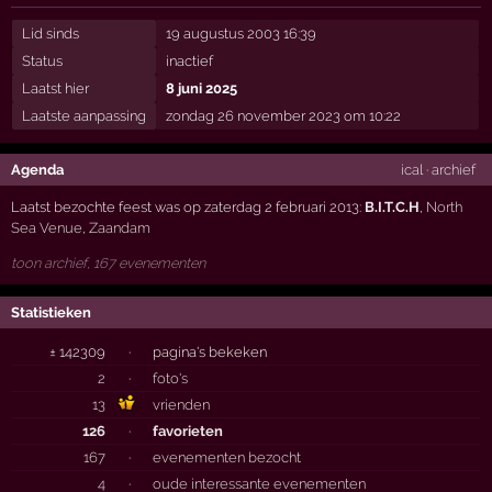
Lid sinds
19 augustus 2003 16:39
Status
inactief
Laatst hier
8 juni 2025
Laatste aanpassing
zondag 26 november 2023 om 10:22
Agenda
ical
·
archief
Laatst bezochte feest was op zaterdag 2 februari 2013:
B.I.T.C.H
,
North
Sea Venue
,
Zaandam
toon archief, 167 evenementen
Statistieken
± 142309
·
pagina's bekeken
2
·
foto's
13
vrienden
126
·
favorieten
167
·
evenementen bezocht
4
·
oude interessante evenementen