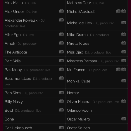
Alex Kvitta
Matthew Dear
· DJ, live
· DJ, live
Alex Under
Michel (Abstract)
· DJ, live
Alexander Kowalski
· DJ,
Michel de Hey
· DJ, producer
producer, live
Alter Ego
Mike Drama
· DJ, live
· DJ, producer
Amok
Mirella Kroes
· DJ, producer
The Antidote
Miss Djax
· DJ, producer, live
Bart Skils
Misstress Barbara
· DJ, producer
Bas Mooy
Mo Franco
· DJ, producer, live
· DJ, producer
Basement Jaxx
· DJ, producer,
Monika Kruse
live
Ben Sims
Nomar
· DJ, producer
Billy Nasty
Oliver Kucera
· DJ, producer, live
Bold
Orlando Voorn
· DJ, producer, live
Bone
Oscar Mulero
Cari Lekebusch
Oscar Seinen