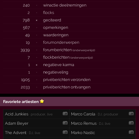
240
·
winactie deelnemingen
2
·
flocks
798
×
geciteerd
567
·
opmerkingen
49
·
waarderingen
19
·
forumonderwerpen
3939
·
forumberichten
(
onderwerpenlijst
)
7
·
flockberichten
(
onderwerpenlijst
)
1
×
negatieve karma
1
·
negatieveling
1905
·
privéberichten verzonden
2033
·
privéberichten ontvangen
Favoriete artiesten
Acid Junkies
Marco Carola
· producer, live
· DJ, producer
Adam Beyer
Marco Remus
· DJ, live
The Advent
Marko Nastic
· DJ, live