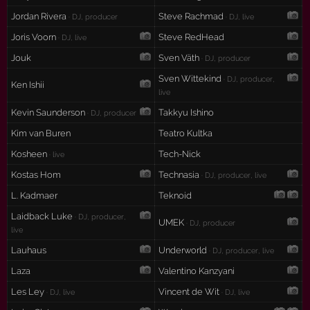
Jordan Rivera
Steve Rachmad
· DJ, producer
· DJ, live
Joris Voorn
Steve RedHead
· DJ, live
Jouk
Sven Väth
· DJ, producer
Sven Wittekind
· DJ, producer,
Ken Ishii
live
Kevin Saunderson
Takkyu Ishino
· DJ, producer
Kim van Buren
Teatro Kultka
Kosheen
Tech-Nick
· live
Kostas Hom
Technasia
· DJ, producer, live
L. Kadmaer
Teknoid
Laidback Luke
· DJ, producer,
UMEK
· DJ, producer
live
Lauhaus
Underworld
· DJ, producer, live
Laza
Valentino Kanzyani
Les Ley
Vincent de Wit
· DJ, live
· DJ, live