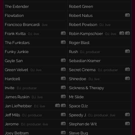
The Extender
Robert Green
Flowtation
Robert Natus
Francisco Brancardi
Robert Powlson
· live
· DJ, live
Frank Kvitta
Robin Kampschoer
· DJ, live
· DJ, live
Tha Funkstars
Roger Blast
Funky Junkie
Rush
· DJ, producer
Gayle San
Sebastian Kramer
Green Velvet
Secret Cinema
· DJ, live
· DJ, producer
Hardcell
Shinedoe
· DJ, live
Invite
Sickness & Therapy
· DJ, producer
James Ruskin
Mr. Slide
· DJ, live
Jan Liefhebber
Space DJz
· DJ, live
Jeff Mills
Speedy J
· DJ, producer
· DJ, producer, live
Jerome
Stephan de Wit
· DJ, producer, live
Joey Beltram
Steve Bug