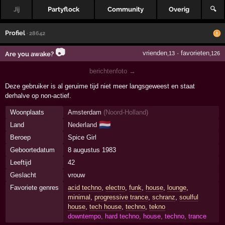
Jij
Partyflock
Community
Overig
🔍
Profiel
· 28642
📷
vrienden
·
favorieten
Are you awake?
,13
,126
berichtenfoto →
Deze gebruiker is al geruime tijd niet meer langsgeweest en staat
derhalve op non-actief.
Woonplaats
Amsterdam
(
Noord-Holland
)
🇳🇱
Land
Nederland
Beroep
Spice Girl
Geboortedatum
8 augustus 1983
Leeftijd
42
Geslacht
vrouw
Favoriete genres
acid techno
,
electro
,
funk
,
house
,
lounge
,
minimal
,
progressive trance
,
schranz
,
soulful
house
,
tech house
,
techno
,
tekno
downtempo, hard techno, house, techno, trance