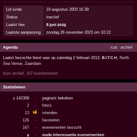
Lid sinds
19 augustus 2003 16:39
Status
inactief
Laatst hier
8 juni 2025
Laatste aanpassing
zondag 26 november 2023 om 10:22
Agenda
ical
·
archief
Laatst bezochte feest was op zaterdag 2 februari 2013:
B.I.T.C.H
,
North
Sea Venue
,
Zaandam
toon archief, 167 evenementen
Statistieken
± 142309
·
pagina's bekeken
2
·
foto's
13
vrienden
126
·
favorieten
167
·
evenementen bezocht
4
·
oude interessante evenementen