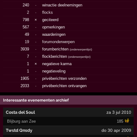
240
·
winactie deelnemingen
2
·
flocks
798
×
geciteerd
567
·
opmerkingen
49
·
waarderingen
19
·
forumonderwerpen
3939
·
forumberichten
(
onderwerpenlijst
)
7
·
flockberichten
(
onderwerpenlijst
)
1
×
negatieve karma
1
·
negatieveling
1905
·
privéberichten verzonden
2033
·
privéberichten ontvangen
Interessante evenementen archief
Costa del Soul
za 3 jul 2010
Blijburg aan Zee
185
Twstd Qnsdy
do 30 apr 2009