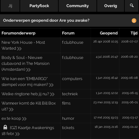
Jij
Partyflock
Community
Overig
🔍
Onderwerpen geopend door
Are you awake?
Forumonderwerp
Forum
Geopend
Tijd
26 apr 2008 10:25
2008-07-07
New York House - Most
f:clubhouse
Wanted
4 jul 2006 20:47
2006-08-20
Body & Soul - Nieuwe
f:clubhouse
clubavond in The Mansion
(Amsterdam)
1 jun 2005 16:42
2005-06-08
Wie kan een "EMBARGO"
computers
stempel voor mij maken?
1 jun 2005 12:02
2005-06-15
Welke ringtone heb jij nu?
techniek
23 mei 2005 12:19
2005-06-01
Wanneer komt de Kill Bill Box
films
uit?
17 mrt 2005 19:03
2005-03-17
ex te koop
humor
18 jan 2005 21:16
2005-01-22
[GZ] Kaartje Awakenings
tickets
18 febr.