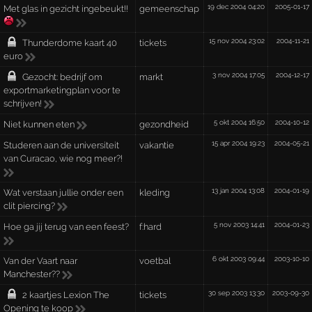
19 dec 2004 04:20
2005-01-17
Met glas in gezicht ingebeukt!!
gemeenschap
15 nov 2004 23:02
2004-11-21
Thunderdome kaart 40
tickets
euro
3 nov 2004 17:05
2004-12-17
Gezocht: bedrijf om
markt
exportmarketingplan voor te
schrijven!
5 okt 2004 16:50
2004-10-12
Niet kunnen eten
gezondheid
15 apr 2004 19:23
2004-05-21
Studeren aan de universiteit
vakantie
van Curacao, wie nog meer?!
13 jan 2004 13:08
2004-01-19
Wat verstaan jullie onder een
kleding
clit piercing?
5 nov 2003 14:41
2004-01-23
Hoe ga jij terug van een feest?
f:hard
6 okt 2003 09:44
2003-10-10
Van der Vaart naar
voetbal
Manchester??
30 sep 2003 13:30
2003-09-30
2 kaartjes Lexion The
tickets
Opening te koop