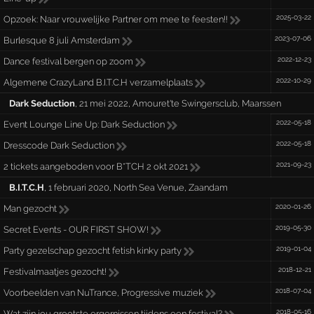
2025-03-22
Opzoek: Naar vrouwelijke Partner om mee te feesten!!
2023-07-06
Burlesque 8 juli Amsterdam
2022-12-23
Dance festival bergen op zoom
2022-10-29
Algemene CrazyLand B.I.T.C.H verzamelplaats
Dark Seduction
,
21 mei 2022
,
Amouret'te Swingersclub
,
Maarssen
2022-05-18
Event Lounge Line Up: Dark Seduction
2022-05-18
Dresscode Dark Seduction
2021-09-23
2 tickets aangeboden voor B*TCH 2 okt 2021
B.I.T.C.H
,
1 februari 2020
,
North Sea Venue
,
Zaandam
2020-01-26
Man gezocht
2019-05-30
Secret Events - OUR FIRST SHOW!
2019-01-04
Party gezelschap gezocht fetish kinky party
2018-12-21
Festivalmaatjes gezocht!
2018-07-04
Voorbeelden van NuTrance, Progressive muziek
2018-05-16
Wat zijn jou grootste ergernissen tijdens een festival?