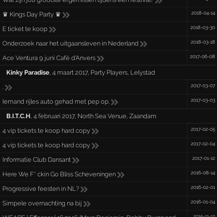
2018-04-14
♛ Kings Day Party ♛
2018-03-30
E ticket te koop
2018-03-18
Onderzoek naar het uitgaansleven in Nederland
2017-06-08
Ace Ventura 9 juni Café d'Anvers
Kinky Paradise
,
4 maart 2017
,
Party Players
,
Lelystad
2017-03-07
.
2017-03-03
Iemand rijles auto gehad met pep op.
B.I.T.C.H
,
4 februari 2017
,
North Sea Venue
,
Zaandam
2017-02-05
4 vip tickets te koop hard copy
2017-02-04
4 vip tickets te koop hard copy
2017-01-12
Informatie Club Dansant
2016-08-14
Here We F* ckin Go Bliss Scheveningen
2016-02-01
Progressive feesten in NL?
2016-01-04
Simpele overnachting na bij
2015-11-12