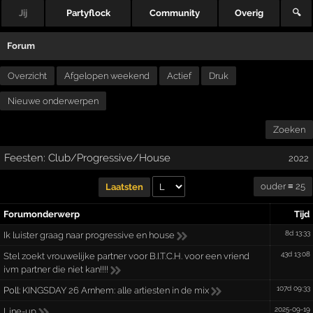
Jij
Partyflock
Community
Overig
🔍
Forum
Overzicht
Afgelopen weekend
Actief
Druk
Nieuwe onderwerpen
Zoeken
Feesten: Club/Progressive/House
2022
ouder ≡ 25
Laatsten
Forumonderwerp
Tijd
8d 13:33
Ik luister graag naar progressive en house
43d 13:08
Stel zoekt vrouwelijke partner voor B.I.T.C.H. voor een vriend
ivm partner die niet kan!!!!
107d 09:33
Poll:
KINGSDAY 26 Arnhem: alle artiesten in de mix
2025-09-19
Line-up