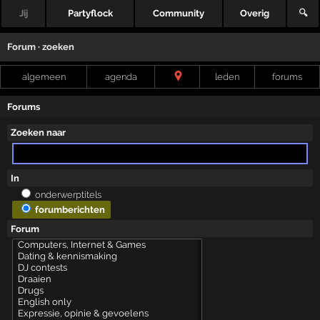
Jij
Partyflock
Community
Overig
🔍
Forum · zoeken
algemeen
agenda
leden
forums
Forums
Zoeken naar
In
onderwerptitels
forumberichten
Forum