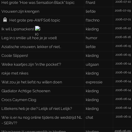
2006-07-10
Het grote "Hoe was Sensation Black" topic
f:hard
2006-07-09
Vrouwen zijn krengen
liefde
2006-07-01
Het grote pre-AWFS06 topic
f:techno
2006-06-22
Ik wil Lipsmackers!
kleding
2006-06-16
Leg in 1 smilie uit hoe je je voelt
humor
2006-06-15
Aziatische vrouwen, lekker of niet..
liefde
2006-06-15
Coole Slippers!
kleding
2006-06-14
Welke kaartjes zijn "in the pocket"?
uitgaan
2006-06-14
rokje met nikes
kleding
2006-06-14
Wat zou je het liefst nu willen doen
expressie
2006-06-14
Gladiator Achtige Schoenen
kleding
2006-06-14
Crocs Caymen Clog
kleding
2006-06-14
Littekens heb je die? Lelijk of niet Lelijk?
kleding
2006-06-11
Wie is er nu nog online tijdens de wedstrijd NL
chat
- SERV??
2006-06-09
Waar koop jij voornamelijk je kleding
kleding