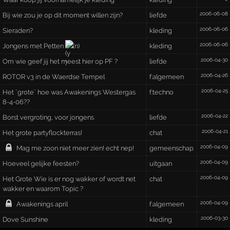
2006-06-08
Bij wie zou je op dit moment willen zijn?
liefde
2006-06-06
Sieraden?
kleding
2006-06-06
Jongens met Petten
(n)
kleding
2006-04-30
Om wie geef jij het meest hier op PF ?
liefde
2006-04-26
ROTOR v3 in de Waerdse Tempel
f:algemeen
2006-04-25
Het ¨grote¨ hoe was Awakenings Westergas
f:techno
8-4-06??
2006-04-22
Borst vergroting, voor jongens
liefde
2006-04-21
Het grote partyflockterras!
chat
2006-04-09
Mag me zoon niet meer zien! echt nep!
gemeenschap
2006-04-09
Hoeveel gelijke feesten?
uitgaan
2006-04-09
Het Grote Wie is er nog wakker of wordt net
chat
wakker en waarom Topic ?
2006-04-09
Awakenings april
f:algemeen
2006-03-30
Dove Sunshine
kleding