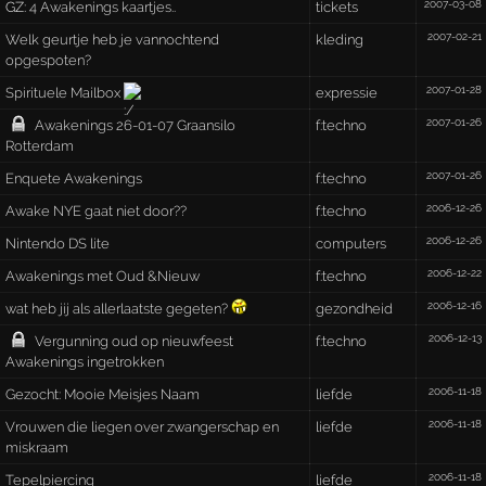
2007-03-08
GZ:
4 Awakenings kaartjes..
tickets
2007-02-21
Welk geurtje heb je vannochtend
kleding
opgespoten?
2007-01-28
Spirituele Mailbox
expressie
2007-01-26
Awakenings 26-01-07 Graansilo
f:techno
Rotterdam
2007-01-26
Enquete Awakenings
f:techno
2006-12-26
Awake NYE gaat niet door??
f:techno
2006-12-26
Nintendo DS lite
computers
2006-12-22
Awakenings met Oud &Nieuw
f:techno
2006-12-16
wat heb jij als allerlaatste gegeten?
gezondheid
2006-12-13
Vergunning oud op nieuwfeest
f:techno
Awakenings ingetrokken
2006-11-18
Gezocht: Mooie Meisjes Naam
liefde
2006-11-18
Vrouwen die liegen over zwangerschap en
liefde
miskraam
2006-11-18
Tepelpiercing
liefde