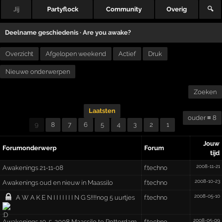
Jij
Partyflock
Community
Overig
🔍
Deelname geschiedenis ·
Are you awake?
Overzicht
Afgelopen weekend
Actief
Druk
Nieuwe onderwerpen
Zoeken
Laatsten
ouder ≡ 8
9
8
7
6
5
4
3
2
1
Jouw
Forumonderwerp
Forum
tijd
2008-11-21
Awakenings 21-11-08
f:techno
2008-10-23
Awakenings oud en nieuw in Maassilo
f:techno
2008-05-10
A W A K E N I I I I I I I N G S!!!!nog 5 uurtjes
f:techno
2008-05-09
Awakenings 10-5-2008 Maassilo te Rotterdam
f:techno