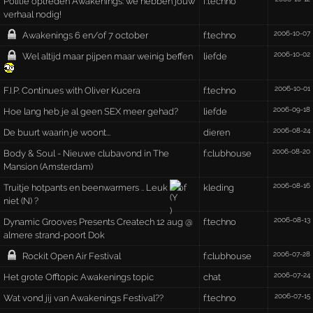
Politie optreden Awakenings: we hebben jouw
f:techno
verhaal nodig!
2006-10-07
Awakenings 6 en/of 7 october
f:techno
2006-10-02
Wel altijd maar pijpen maar weinig beffen
liefde
2006-10-01
F.I.P. Continues with Oliver Kucera
f:techno
2006-09-18
Hoe lang heb je al geen SEX meer gehad?
liefde
2006-08-24
De buurt waarin je woont...
dieren
2006-08-20
Body & Soul - Nieuwe clubavond in The
f:clubhouse
Mansion (Amsterdam)
2006-08-16
Truitje hotpants en beenwarmers .. Leuk
of
kleding
niet (N) ?
2006-08-13
Dynamic Grooves Presents Createch 12 aug @
f:techno
almere strand-poort Dok
2006-07-28
Rockit Open Air Festival
f:clubhouse
2006-07-24
Het grote Offtopic Awakenings topic
chat
2006-07-15
Wat vond jij van Awakenings Festival??
f:techno