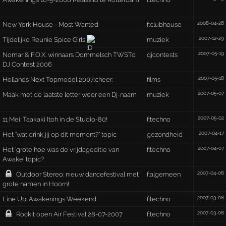
2008-04-26
New York House - Most Wanted
f:clubhouse
2007-12-29
Tijdelijke Reunie Spice Girls
muziek
2007-05-19
Nomar & F.O.X. winnaars Dommelsch TWSTd
djcontests
DJ Contest 2006
2007-05-18
Hollands Next Topmodel 2007:cheer:
films
2007-05-07
Maak met de laatste letter weer een Dj-naam
muziek
2007-05-02
11 Mei: Taakaki Itoh in de Studio-80!
f:techno
2007-04-17
Het "wat drink jij op dit moment?" topic
gezondheid
2007-04-07
Het 'grote hoe was de vrijdageditie van
f:techno
Awake' topic?
2007-04-06
Outdoor Stereo: nieuw dancefestival met
f:algemeen
grote namen in Hoorn!
2007-03-08
Line Up: Awakenings Weekend
f:techno
2007-03-08
Rockit open Air Festival 28-07-2007
f:techno