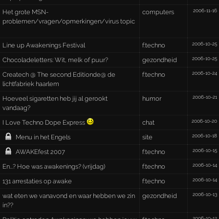
2006-11-16
Het grote MSN-
computers
problemen/vragen/opmerkingen/virus topic
2006-10-25
Line up Awakenings Festival
f:techno
2006-10-25
Chocoladeletters: Wit, melk of puur?
gezondheid
2006-10-24
Createch @ The second Editionde@ de
f:techno
lichtfabriek haarlem
2006-10-21
Hoeveel sigaretten heb jij al gerookt
humor
vandaag?
2006-10-20
I Love Techno Dope Express
chat
2006-10-18
Menu in het Engels
site
2006-10-15
AWAKEfest 2007
f:techno
2006-10-14
En...? Hoe was awakenings? (vrijdag)
f:techno
2006-10-14
131 arrestaties op awake
f:techno
2006-10-13
wat eten we vanavond en waar hebben we zin
gezondheid
in??
2006-10-12