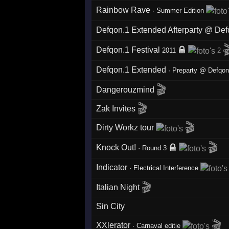
Rainbow Rave
·
Summer Edition
Defqon.1 Extended Afterparty @ De

Defqon.1 Festival
2011
2
Defqon.1 Extended
·
Preparty @ Defqo
🎬
Dangerouzmind
🎬
Zak Invites
🎬
Dirty Workz tour
🎬
Knock Out!
·
Round 3
Indicator
·
Electrical Interference
🎬
Italian Night
Sin City
🎬
XXlerator
·
Carnaval editie