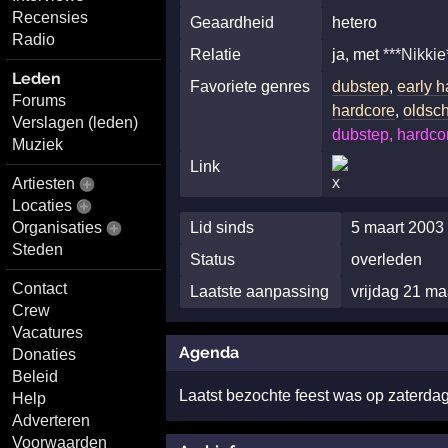
Recensies
Geaardheid
hetero
Radio
Relatie
ja, met
***Nikkie
Leden
Favoriete genres
dubstep
,
early 
Forums
hardcore
,
oldsc
Verslagen (leden)
dubstep, hardcor
Muziek
Link
Artiesten
Locaties
Organisaties
Lid sinds
5 maart 2003
Steden
Status
overleden
Contact
Laatste aanpassing
vrijdag 21 m
Crew
Vacatures
Agenda
Donaties
Beleid
Laatst bezochte feest was op zaterd
Help
Adverteren
Voorwaarden