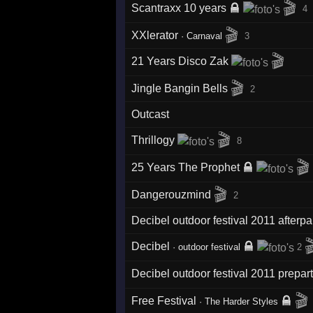
🎬
Scantraxx 10 years
4
🎬
XXlerator
·
Carnaval
3
🎬
21 Years Disco Zak
🎬
Jingle Bangin Bells
2
Outcast
🎬
Thrillogy
8
🎬
25 Years The Prophet
🎬
Dangerouzmind
2
Decibel outdoor festival 2011 afterpa

Decibel
·
outdoor festival
2
Decibel outdoor festival 2011 prepar
🎬
Free Festival
·
The Harder Styles