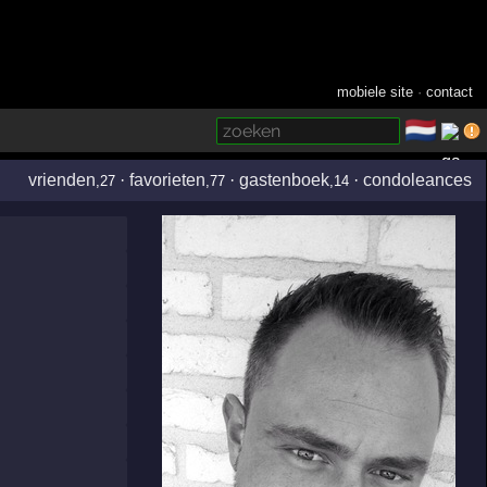
mobiele site
·
contact
🇳🇱
­
vrienden
·
favorieten
·
gastenboek
·
condoleances
,27
,77
,14