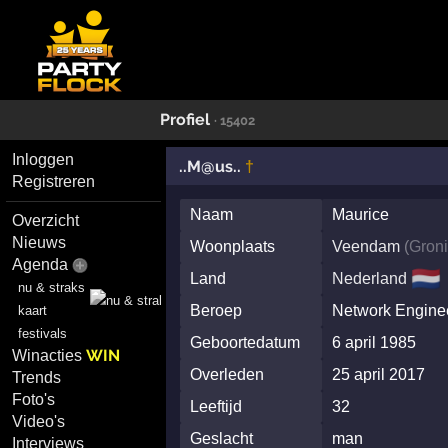
Profiel
· 15402
Inloggen
†
..M@us..
Registreren
Naam
Maurice
Overzicht
Nieuws
Woonplaats
Veendam
(
Gron
Agenda
🇳🇱
Land
Nederland
nu & straks
Beroep
Network Engine
kaart
festivals
Geboortedatum
6 april 1985
WIN
Winacties
Overleden
25 april 2017
Trends
Foto's
Leeftijd
32
Video's
Geslacht
man
Interviews