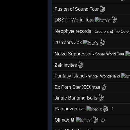
🎬
Fusion of Sound Tour
🎬
DBSTF World Tour
Neophyte records
·
Creators of the Core
🎬
20 Years Zak
Noize Suppressor
·
Sonar World Tour
🎬
Zak Invites
Fantasy Island
·
Winter Wonderland
🎬
Ex Porn Star XXXmas
🎬
Jingle Banging Bells
🎬
Rainbow Rave
2
🎬
Qlimax
28