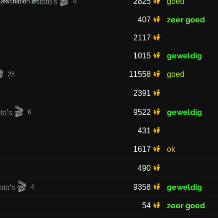
🎬
2825
goed
estination
4
zeer goed
407
2117
geweldig
1015

11558
goed
28
2391
🎬
geweldig
9522
6
431
1617
ok
490
🎬
geweldig
9358
4
zeer goed
54