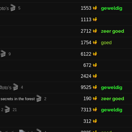
🎬
geweldig
1553
5
1113
zeer goed
2712
1754
goed
🎬
6122
9
672
2424
🎬
geweldig
9525
4
🎬
zeer goed
190
secrets in the forest
2
🎬
geweldig
7313
2
21
312