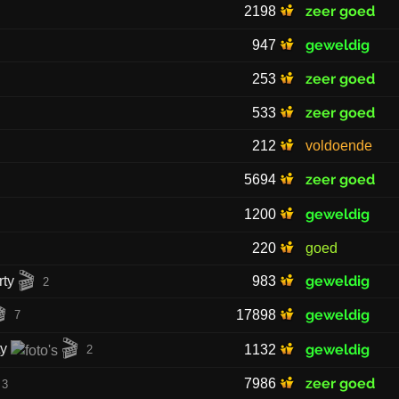
zeer goed
2198
geweldig
947
zeer goed
253
zeer goed
533
212
voldoende
zeer goed
5694
geweldig
1200
220
goed
🎬
geweldig
rty
983
2

geweldig
17898
7
🎬
ty
geweldig
1132
2
zeer goed
7986
3