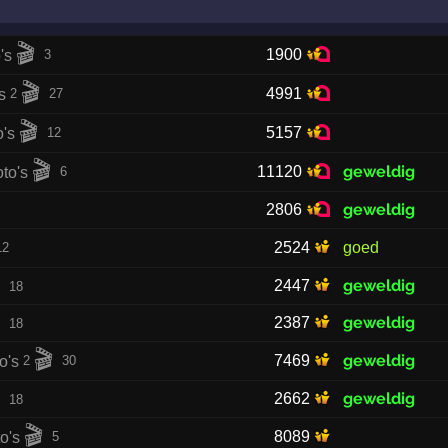
🎬
1900
3
🎬
4991
2
27
🎬
5157
12
🎬
geweldig
11120
6
geweldig
2806
2524
goed
12

geweldig
2447
18

geweldig
2387
18
🎬
geweldig
7469
2
30

geweldig
2662
18
🎬
8089
5