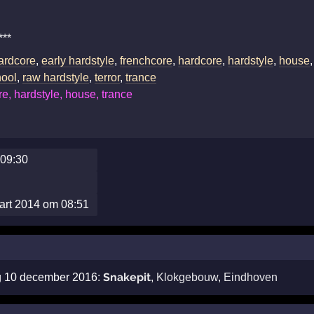
***
hardcore
,
early hardstyle
,
frenchcore
,
hardcore
,
hardstyle
,
house
hool
,
raw hardstyle
,
terror
,
trance
e, hardstyle, house, trance
 09:30
aart 2014 om 08:51
Snakepit
ag 10 december 2016:
,
Klokgebouw
,
Eindhoven