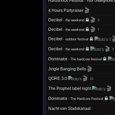
Hardshock Festival
·
Your Underground D
🎬
4 Hours Partyraiser
🎬
Decibel
·
the weekend
9
🎬
Decibel
·
the weekend
7

Decibel
·
outdoor festival
2
🎬
Decibel
·
the weekend
8
Dominator
·
The hardcore festival
🎬
Jingle Banging Bells
🎬
QORE 3.0
16
🎬
The Prophet label night
Dominator
·
The Hardcore Festival
Nacht van Stadskanaal