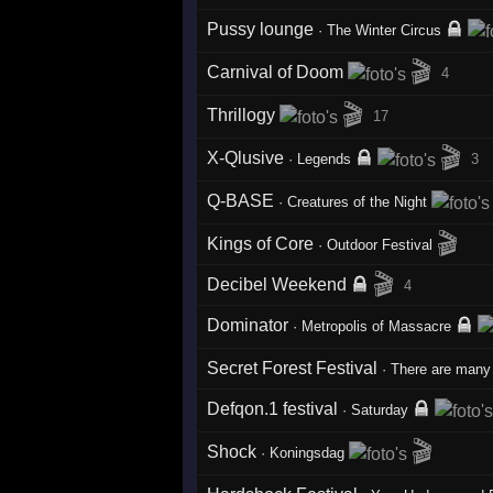
Pussy lounge
·
The Winter Circus
🎬
Carnival of Doom
4
🎬
Thrillogy
17
🎬
X-Qlusive
·
Legends
3
Q-BASE
·
Creatures of the Night
🎬
Kings of Core
·
Outdoor Festival
🎬
Decibel Weekend
4
Dominator
·
Metropolis of Massacre
Secret Forest Festival
·
There are many 
Defqon.1 festival
·
Saturday
🎬
Shock
·
Koningsdag