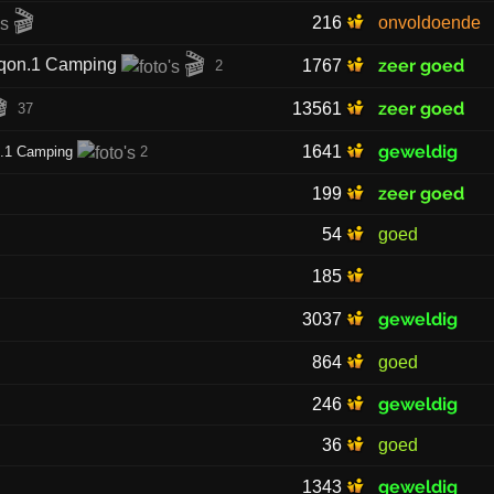
🎬
216
onvoldoende
🎬
fqon.1 Camping
zeer goed
1767
2

zeer goed
13561
37
geweldig
1641
n.1 Camping
2
zeer goed
199
54
goed
185
geweldig
3037
864
goed
geweldig
246
36
goed
geweldig
1343