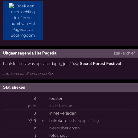
Uitgaansagenda Het Pagedal
ical
·
archief
Laatste feest was op zaterdag 13 juli 2024:
Secret Forest Festival
toon archief, 8 evenementen
Statistieken
8
·
feesten
geen
·
in de toekomst
8
·
in het verleden
2716
×
bekeken
sinds 24 april 2013
2
·
nieuwsberichten
1
·
fotoshoot