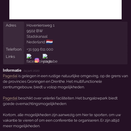
Adres
Hoveniersweg 1
9502 BW
Stadskanaal
🇳🇱
Nederland
Telefoon
+31 599 611 000
Links
Informatie
·
24 juni 2020
Pagedal
is gelegen in een rustige natuurlijke omgeving, op de grens van
de provincies Groningen en Drenthe. Het multifunctionele
centrumgebouw, biedt u volop mogelijkheden.
Pagedal
beschikt over velerlei faciliteiten. Het bungalowpark biedt
goede overnachtingsmogelijkheden:
Kortom, alle mogelijkheden zijn aanwezig om hier te sporten, om uw
vakantie te vieren of om een conferentie te organiseren. Er zijn altijd
meer mogelijkheden.