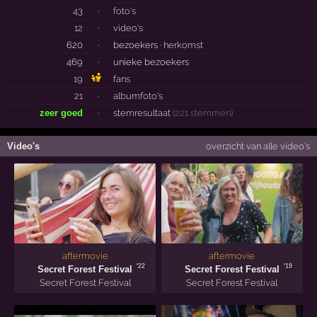
43
·
foto's
12
·
video's
620
·
bezoekers ·
herkomst
469
·
unieke bezoekers
19
fans
21
·
albumfoto's
zeer goed
·
stemresultaat
(221 stemmen)
Video's
overzicht van alle video's
aftermovie
aftermovie
'22
'19
Secret Forest Festival
Secret Forest Festival
Secret Forest Festival
Secret Forest Festival