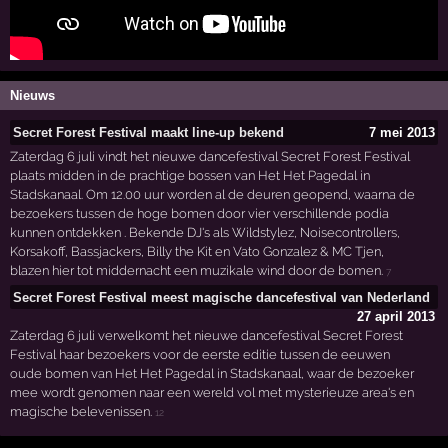
Nieuws
Secret Forest Festival maakt line-up bekend
7 mei 2013
Zaterdag 6 juli vindt het nieuwe dancefestival Secret Forest Festival
plaats midden in de prachtige bossen van Het Het Pagedal in
Stadskanaal. Om 12.00 uur worden al de deuren geopend, waarna de
bezoekers tussen de hoge bomen door vier verschillende podia
kunnen ontdekken . Bekende DJ's als Wildstylez, Noisecontrollers,
Korsakoff, Bassjackers, Billy the Kit en Vato Gonzalez & MC Tjen,
blazen hier tot middernacht een muzikale wind door de bomen.
7
Secret Forest Festival meest magische dancefestival van Nederland
27 april 2013
Zaterdag 6 juli verwelkomt het nieuwe dancefestival Secret Forest
Festival haar bezoekers voor de eerste editie tussen de eeuwen
oude bomen van Het Het Pagedal in Stadskanaal, waar de bezoeker
mee wordt genomen naar een wereld vol met mysterieuze area's en
magische belevenissen.
12