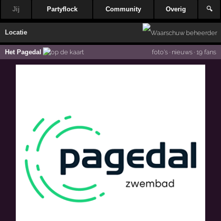
Jij
Partyflock
Community
Overig
🔍
Locatie
Het Pagedal
foto's
·
nieuws
·
19 fans