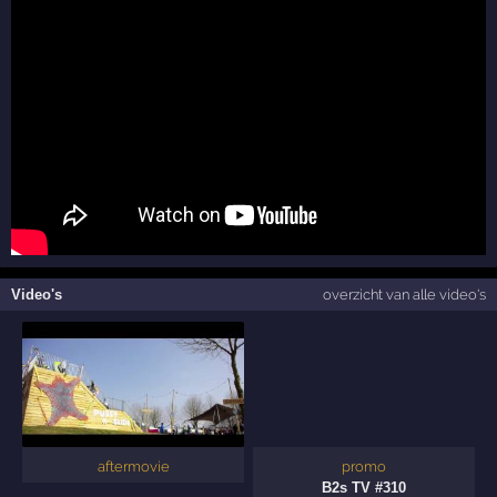
Video's
overzicht van alle video's
aftermovie
promo
B2s TV #310