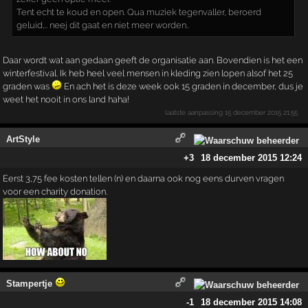
Tent echt te koud en open. Qua muziek tegenvaller, beroerd
geluid,.. neej dit gaat en niet meer worden..
Daar wordt wat aan gedaan geeft de organisatie aan. Bovendien is het een
winterfestival. Ik heb heel veel mensen in kleding zien lopen alsof het 25
graden was
En ach het is deze week ook 15 graden in december, dus je
weet het nooit in ons land haha!
laatste aanpassing
15 december 2015 21:55
ArtStyle
+3
18 december 2015 12:24
Eerst 3,75 fee kosten tellen (n) en daarna ook nog eens durven vragen
voor een charity donation.
Stampertje
-1
18 december 2015 14:08