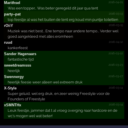
2016-04-01
Marithsel
Was een topper... Was beter geregeld dit jaar qua tent
2016-03-13
party--pat
top feestje al was het buiten de tent erg koud min puntje toiletten
2016-03-15
rOiiY
Muziek was niet best... Ene tempo naar andere tempo... Verder wel
goed aangekleed met alles eromheen
2016-04-12
ruud
kankerfeest
2016-03-22
Sander Hagenaars
fantastische tijd
2016-03-23
sweetd­reamss­s
heerlijk
2016-03-27
Swennergy
heerlijk feesie weer alleen wel extreem druk
2016-03-14
X-Style
Super geluid, wel erg druk, en zeer weinig Freestyle voor de
Founders of Freestyle
2016-03-14
xSMNTHx
Leuk feestje, jammer dat t al vroeg overging naar hardcore en de
wc's mogen wel wat beter!