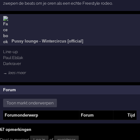
zwepen de beats om je oren als een echte Freestyle rodeo.
Pussy lounge - Wintercircus [official]
Line-up
Paul Elstak
Darkraver
→ lees meer
Forum
Toon markt onderwerpen
Forumonderwerp
Forum
Tijd
67 opmerkingen
Deel je mening!
Log in
of
registreer