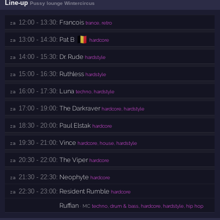
Line-up
Pussy lounge Wintercircus
12:00 - 13:30:
Francois
za 
trance, retro
🇧🇪
13:00 - 14:30:
Pat B
za 
hardcore
14:00 - 15:30:
Dr. Rude
za 
hardstyle
15:00 - 16:30:
Ruthless
za 
hardstyle
16:00 - 17:30:
Luna
za 
techno, hardstyle
17:00 - 19:00:
The Darkraver
za 
hardcore, hardstyle
18:30 - 20:00:
Paul Elstak
za 
hardcore
19:30 - 21:00:
Vince
za 
hardcore, house, hardstyle
20:30 - 22:00:
The Viper
za 
hardcore
21:30 - 22:30:
Neophyte
za 
hardcore
22:30 - 23:00:
Resident Rumble
za 
hardcore
Ruffian
· MC
techno, drum & bass, hardcore, hardstyle, hip hop