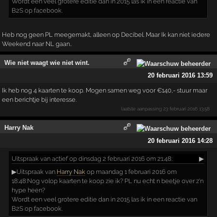
Wordt een veel grotere editie dan in 2015 las ik in een reactie van
B2S op facebook.
Heb nog geen PL meegemakt, alleen op Decibel. Maar Ik kan niet iedere
Weekend naar NL gaan..
Wie niet waagt wie niet wint.
20 februari 2016 13:59
Ik heb nog 4 kaarten te koop. Mogen samen weg voor €140,- stuur maar
een berichtje bij interesse.
laatste aanpassing
23 februari 2016 13:58
Harry Nak
20 februari 2016 14:28
Uitspraak
van actief op dinsdag 2 februari 2016 om 21:48:
▶
▶Uitspraak van
Harry Nak
op maandag 1 februari 2016 om
18:48:Nog volop kaarten te koop zie ik? PL nu echt n beetje over z'n
hype heen?
Wordt een veel grotere editie dan in 2015 las ik in een reactie van
B2S op facebook.