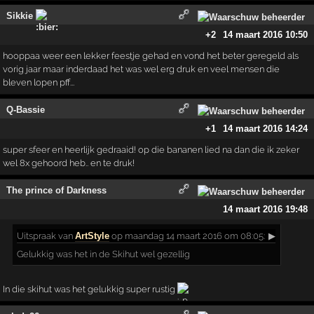
Sikkie
+2
14 maart 2016 10:50
hooppaa weer een lekker feestje gehad en vond het beter geregeld als
vorig jaar maar inderdaad het was wel erg druk en veel mensen die
bleven lopen pff...
Q-Bassie
+1
14 maart 2016 14:24
super sfeer en heerlijk gedraaid! op die bananen lied na dan die ik zeker
wel 8x gehoord heb.. en te druk!
The prince of Darkness
14 maart 2016 19:48
Uitspraak
van
ArtStyle
op maandag 14 maart 2016 om 08:05:
▶
Gelukkig was het in de Skihut wel gezellig
In die skihut was het gelukkig super rustig