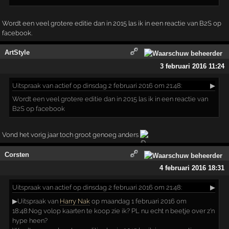
Wordt een veel grotere editie dan in 2015 las ik in een reactie van B2S op
facebook.
ArtStyle
3 februari 2016 11:24
Uitspraak
van actief op dinsdag 2 februari 2016 om 21:48:
▶
Wordt een veel grotere editie dan in 2015 las ik in een reactie van
B2S op facebook
Vond het vorig jaar toch groot genoeg anders
Corsten
4 februari 2016 18:31
Uitspraak
van actief op dinsdag 2 februari 2016 om 21:48:
▶
▶Uitspraak van
Harry Nak
op maandag 1 februari 2016 om
18:48:Nog volop kaarten te koop zie ik? PL nu echt n beetje over z'n
hype heen?