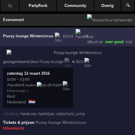
Jij
Partyflock
Community
Overig
🔍
Evenement
Pussy lounge Wintercircus
b2s.nl
× 8
album
·
zeer goed
·
ical
,16
georganiseerd door
Pussy lounge
⊂
B2S
zaterdag 12 maart 2016
12:00
–
23:00
Aquabest
(buiten)
Ekkersweijer 7
Best
🇳🇱
Nederland
schatting:
hardcore
,
hardstyle
,
oldschool
,
jump
Tickets & prijzen
Pussy lounge Wintercircus
Uitverkocht