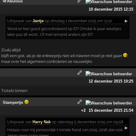
4FAbulous
10 december 2015 12:15
Uitspraak
van
Jantje
op dinsdag 1 december 2015 om 13:12:
▶
Word er hier goed gecontroleerd op ID? Omdat ik paar weekjes
later pas 18 word... Of met iemand anders zijn ID?
Zoals altijd:
blijft een gok, als je de entreeprijs niet wil riskeren moet je niet gaan
maar over het algemeen controleren ze nauwelijks
12 december 2015 10:25
Tickets binnen
Stampertje
+2
15 december 2015 21:54
Uitspraak
van
Harry Nak
op zaterdag 5 december 2015 om 09:58:
▶
Helaas voor mij persoonlijk t minste feest van 2015. 2016 dan ook
zeker geen optie meer.