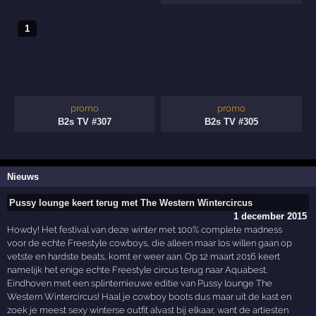
1
promo
promo
B2s TV #307
B2s TV #305
Nieuws
Pussy lounge keert terug met The Western Wintercircus
1 december 2015
Howdy! Het festival van deze winter met 100% complete madness
voor de echte Freestyle cowboys, die alleen maar los willen gaan op
vetste en hardste beats, komt er weer aan. Op 12 maart 2016 keert
namelijk het enige echte Freestyle circus terug naar Aquabest,
Eindhoven met een splinternieuwe editie van Pussy lounge The
Western Wintercircus! Haal je cowboy boots dus maar uit de kast en
zoek je meest sexy winterse outfit alvast bij elkaar, want de artiesten