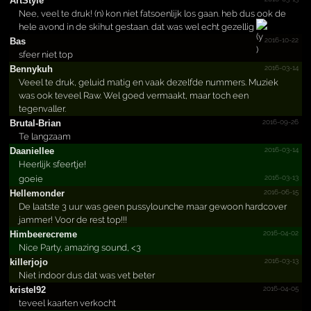
ArtStyle
Nee, veel te druk! (n) kon niet fatsoenlijk los gaan. heb dus ook de
hele avond in de skihut gestaan. dat was wel echt gezellig
2016-10-22
Bas
sfeer niet top
2016-03-14
Bennykuh
Veeel te druk, geluid matig en vaak dezelfde nummers. Muziek
was ook teveel Raw. Wel goed vermaakt, maar toch een
tegenvaller.
2016-09-26
Brutal-Brian
Te langzaam
2016-03-14
Daaniellee
Heerlijk sfeertje!
2016-03-13
goeie
2016-06-15
Hellemonder
De laatste 3 uur was geen pussylounche maar gewoon hardcover
jammer! Voor de rest top!!!
2016-04-02
Himbee­recrem­e
Nice Party, amazing sound, <3
2016-03-13
killerjojo
Niet indoor dus dat was vet beter
2016-04-05
kristel92
teveel kaarten verkocht