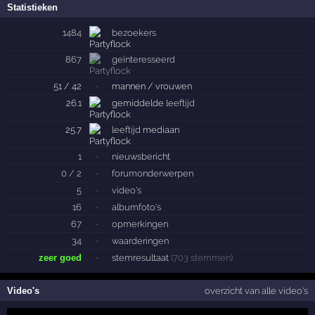
Statistieken
1484
bezoekers
867
geïnteresseerd
51 / 42
·
mannen / vrouwen
26.1
gemiddelde
leeftijd
25.7
leeftijd
mediaan
1
·
nieuwsbericht
0 / 2
·
forumonderwerpen
5
·
video's
16
·
albumfoto's
67
·
opmerkingen
34
·
waarderingen
zeer goed
·
stemresultaat
(703 stemmen)
Video's
overzicht van alle video's