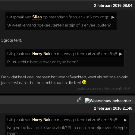
2 februari 2016 08:04
Uitspraak
van
Slien
op maandag 1 februari 2016 om 20:38:
▶
WWeet iemand hoeveel tenten er zijn of is er veel buiten?
1 grote tent..
Uitspraak
van
Harry Nak
op maandag 1 februari 2016 om 18:48:
▶
PL nu echt n beetje over z'n hype heen?
Denk dat heel veel mensen het weer afwachten, want als het zoals vorig
jaar vriest dan is het ook echt koud in die tent
laatste aanpassing
2 februari 2016 08:06
2 februari 2016 21:48
Uitspraak
van
Harry Nak
op maandag 1 februari 2016 om 18:48:
▶
Nog volop kaarten te koop zie ik? PL nu echt n beetje over z'n hype
heen?