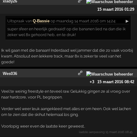
xlady26
15 maart 2016 01:29
Uitspraak
van
Q-Bassie
op maandag 14 maart 2016 om 14:24:
▶
super sfeer en heerlijk gedraaid! op die bananen lied na dan die ik
zeker wel 8x gehoord heb.. en te druk!
Ik wil gaan met die banaan! Inderdaad wel jammer dat die zo vaak voorbij
kwam. Absoluut een lekkere track, maar 8x is zeker te veel van het
goede!
Wes036
+3
15 maart 2016 08:42
Veel te weinig freestyle en teveel raw. Gelukkig gingen ze al vroeg over
naar hardcore, voor PL begrippen.
Verder wel weer leuk aangekleed met alles er om heen. Ook wel lachen
om te zien dat die skihut helemaal los ging.
Voorlopig weer even de laatste keer geweest..
laatste aanpassing
15 maart 2016 08:45