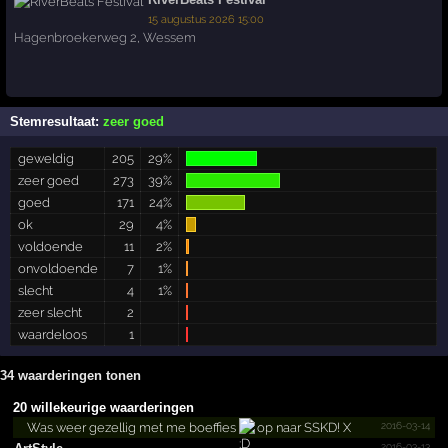
15 augustus 2026 15:00
Hagenbroekerweg 2
,
Wessem
Stemresultaat:
zeer goed
geweldig
205
29%
zeer goed
273
39%
goed
171
24%
ok
29
4%
voldoende
11
2%
onvoldoende
7
1%
slecht
4
1%
zeer slecht
2
waardeloos
1
34 waarderingen tonen
20 willekeurige waarderingen
2016-03-14
Was weer gezellig met me boeffies
op naar SSKD! X
2016-03-13