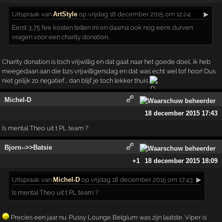
Uitspraak
van
ArtStyle
op vrijdag 18 december 2015 om 12:24:
▶
Eerst 3,75 fee kosten tellen (n) en daarna ook nog eens durven
vragen voor een charity donation.
Charity donation is toch vrijwillig en dat gaat naar het goede doel, ik heb
meegedaan aan die b2s vrijwilligersdag en dat was echt wel tof hoor! Dus
niet gelijk zo negatief... dan blijf je toch lekker thuis
Michel-D
18 december 2015 17:43
Is mental Theo uit t PL team ?
Bjorn-->>Batsie
+1
18 december 2015 18:09
Uitspraak
van
Michel-D
op vrijdag 18 december 2015 om 17:43:
▶
Is mental Theo uit t PL team ?
Precies een jaar nu. Pussy Lounge Belgium was zijn laatste. Viper is