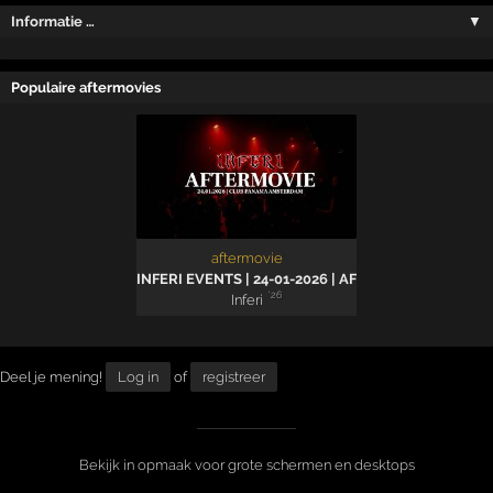
Informatie …
▼
Populaire aftermovies
aftermovie
INFERI EVENTS | 24-01-2026 | AFTERMOVIE
'26
Inferi
Deel je mening!
Log in
of
registreer
Bekijk in opmaak voor grote schermen en desktops