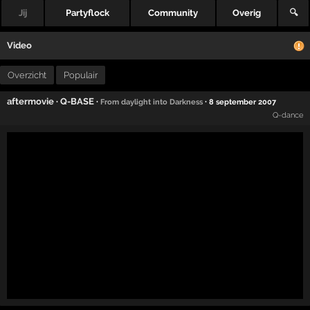
Jij
Partyflock
Community
Overig
🔍
Video
Overzicht
Populair
aftermovie
·
Q-BASE
·
·
From daylight into Darkness
8 september 2007
Q-dance